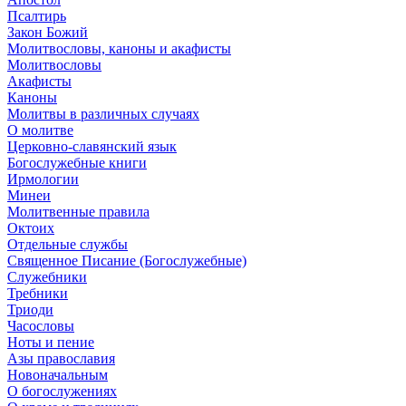
Псалтирь
Закон Божий
Молитвословы, каноны и акафисты
Молитвословы
Акафисты
Каноны
Молитвы в различных случаях
О молитве
Церковно-славянский язык
Богослужебные книги
Ирмологии
Минеи
Молитвенные правила
Октоих
Отдельные службы
Священное Писание (Богослужебные)
Служебники
Требники
Триоди
Часословы
Ноты и пение
Азы православия
Новоначальным
О богослужениях