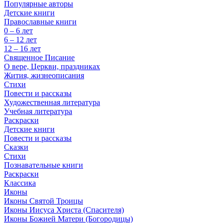
Популярные авторы
Детские книги
Православные книги
0 – 6 лет
6 – 12 лет
12 – 16 лет
Священное Писание
О вере, Церкви, праздниках
Жития, жизнеописания
Стихи
Повести и рассказы
Художественная литература
Учебная литература
Раскраски
Детские книги
Повести и рассказы
Сказки
Стихи
Познавательные книги
Раскраски
Классика
Иконы
Иконы Святой Троицы
Иконы Иисуса Христа (Спасителя)
Иконы Божией Матери (Богородицы)