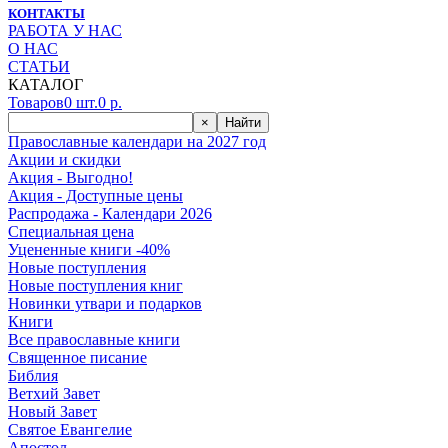
КОНТАКТЫ
РАБОТА У НАС
О НАС
СТАТЬИ
КАТАЛОГ
Товаров
0
шт.
0
р.
×
Найти
Православные календари на 2027 год
Акции и скидки
Акция - Выгодно!
Акция - Доступные цены
Распродажа - Календари 2026
Специальная цена
Уцененные книги -40%
Новые поступления
Новые поступления книг
Новинки утвари и подарков
Книги
Все православные книги
Священное писание
Библия
Ветхий Завет
Новый Завет
Святое Евангелие
Апостол