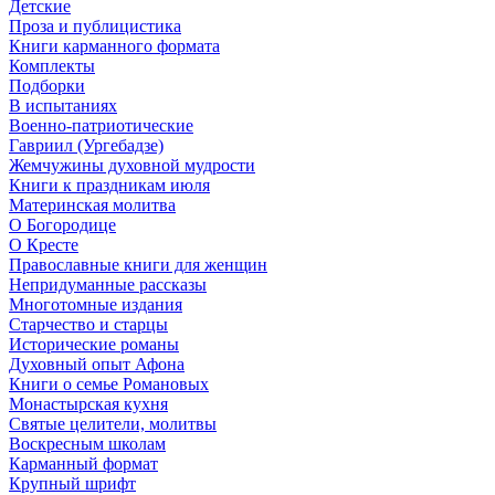
Детские
Проза и публицистика
Книги карманного формата
Комплекты
Подборки
В испытаниях
Военно-патриотические
Гавриил (Ургебадзе)
Жемчужины духовной мудрости
Книги к праздникам июля
Материнская молитва
О Богородице
О Кресте
Православные книги для женщин
Непридуманные рассказы
Многотомные издания
Старчество и старцы
Исторические романы
Духовный опыт Афона
Книги о семье Романовых
Монастырская кухня
Святые целители, молитвы
Воскресным школам
Карманный формат
Крупный шрифт