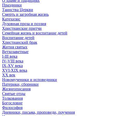
О храме и традициях
Праздники
Таинства Церкви
Смерть и загробная жизнь
Катехизис
Духовная проза и поэзия
Христианские притчи
Семейная жизнь и воспитание детей
Воспитание детей
Христианский брак
Жития святых
Ветхозаветные
I-III века
IV-VIII века
IX-XV века
XVI-XIX века
XX век
Новомученики и исповедники
Патерики, сборники
Жизнеописания
Святые отцы
Толкования
Богословие
Философия
Дневники, письма, проповеди, поучения