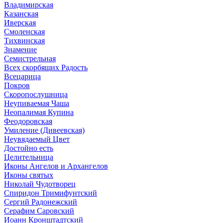
Владимирская
Казанская
Иверская
Смоленская
Тихвинская
Знамение
Семистрельная
Всех скорбящих Радость
Всецарица
Покров
Скоропослушница
Неупиваемая Чаша
Неопалимая Купина
Феодоровская
Умиление (Дивеевская)
Неувядаемый Цвет
Достойно есть
Целительница
Иконы Ангелов и Архангелов
Иконы святых
Николай Чудотворец
Спиридон Тримифунтский
Сергий Радонежский
Серафим Саровский
Иоанн Кронштадтский