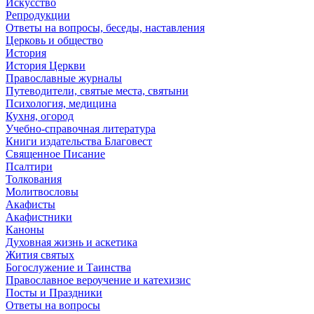
Искусство
Репродукции
Ответы на вопросы, беседы, наставления
Церковь и общество
История
История Церкви
Православные журналы
Путеводители, святые места, святыни
Психология, медицина
Кухня, огород
Учебно-справочная литература
Книги издательства Благовест
Священное Писание
Псалтири
Толкования
Молитвословы
Акафисты
Акафистники
Каноны
Духовная жизнь и аскетика
Жития святых
Богослужение и Таинства
Православное вероучение и катехизис
Посты и Праздники
Ответы на вопросы