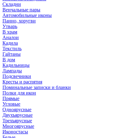
Складни
Венчальные пары
Автомобильные иконы
Панно, хоругви
Утварь
В храм
Аналои
Кадила
Текстиль
Гайтаны
В дом
Кадильницы
Лампады
Подсвечники
Кресты и распятия
Поминальные записки и бланки
Полки для икон
Прямые
Угловые
Одноярусные
Двухъярусные
Трехъярусные
Многоярусные
Иконостасы
Белые