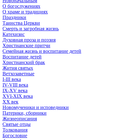
Новоначальным
О богослужениях
О храме и традициях
Праздники
Таинства Церкви
Смерть и загробная жизнь
Катехизис
Духовная проза и поэзия
Христианские притчи
Семейная жизнь и воспитание детей
Воспитание детей
Христианский брак
Жития святых
Ветхозаветные
I-III века
IV-VIII века
IX-XV века
XVI-XIX века
XX век
Новомученики и исповедники
Патерики, сборники
Жизнеописания
Святые отцы
Толкования
Богословие