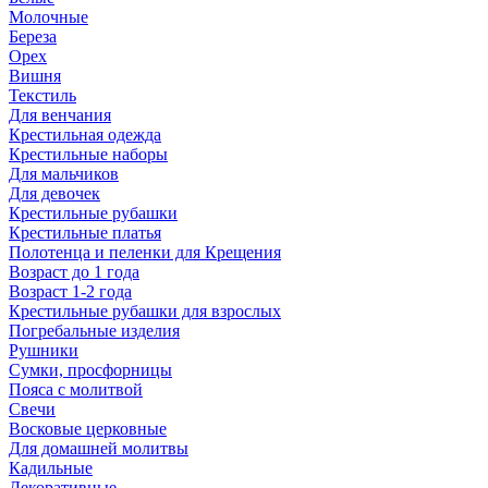
Молочные
Береза
Орех
Вишня
Текстиль
Для венчания
Крестильная одежда
Крестильные наборы
Для мальчиков
Для девочек
Крестильные рубашки
Крестильные платья
Полотенца и пеленки для Крещения
Возраст до 1 года
Возраст 1-2 года
Крестильные рубашки для взрослых
Погребальные изделия
Рушники
Сумки, просфорницы
Пояса с молитвой
Свечи
Восковые церковные
Для домашней молитвы
Кадильные
Декоративные