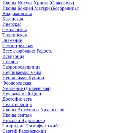
Иконы Иисуса Христа (Спасителя)
Иконы Божией Матери (Богородицы)
Владимирская
Казанская
Иверская
Смоленская
Тихвинская
Знамение
Семистрельная
Всех скорбящих Радость
Всецарица
Покров
Скоропослушница
Неупиваемая Чаша
Неопалимая Купина
Феодоровская
Умиление (Дивеевская)
Неувядаемый Цвет
Достойно есть
Целительница
Иконы Ангелов и Архангелов
Иконы святых
Николай Чудотворец
Спиридон Тримифунтский
Сергий Радонежский