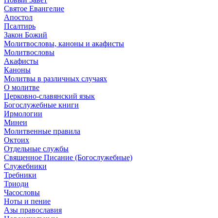
Святое Евангелие
Апостол
Псалтирь
Закон Божий
Молитвословы, каноны и акафисты
Молитвословы
Акафисты
Каноны
Молитвы в различных случаях
О молитве
Церковно-славянский язык
Богослужебные книги
Ирмологии
Минеи
Молитвенные правила
Октоих
Отдельные службы
Священное Писание (Богослужебные)
Служебники
Требники
Триоди
Часословы
Ноты и пение
Азы православия