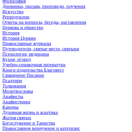
Философия
Дневники, письма, проповеди, поучения
Искусство
Репродукции
Ответы на вопросы, беседы, наставления
Церковь и общество
История
История Церкви
Православные журналы
Путеводители, святые места, святыни
Психология, медицина
Кухня, огород
Учебно-справочная литература
Книги издательства Благовест
Священное Писание
Псалтири
Толкования
Молитвословы
Акафисты
Акафистники
Каноны
Духовная жизнь и аскетика
Жития святых
Богослужение и Таинства
Православное вероучение и катехизис