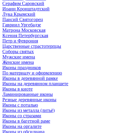
Серафим Саровский
Иоанн Кронштадтский
Лука Крымский
Паисий Святогорец
Гавриил Ургебадзе
Матрона Московская
Ксения Петербургская
Петр и Феврония
Царственные страстотерпцы
Соборы святых
Мужские имена
Женские имена
Иконы праздников
По материалу и оформлению
Иконы в деревянной рамке
Иконы на деревянном планшете
Иконы в киоте
Ламинированные иконы
Резные деревянные иконы
Иконы с поталью
Иконы из металла (литьё)
Иконы со стразами
Иконы в багетной раме
Иконы на оргалите
Иконы из обсидиана