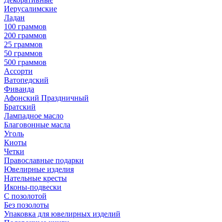
Иерусалимские
Ладан
100 граммов
200 граммов
25 граммов
50 граммов
500 граммов
Ассорти
Ватопедский
Фиваида
Афонский Праздничный
Братский
Лампадное масло
Благовонные масла
Уголь
Киоты
Четки
Православные подарки
Ювелирные изделия
Нательные кресты
Иконы-подвески
С позолотой
Без позолоты
Упаковка для ювелирных изделий