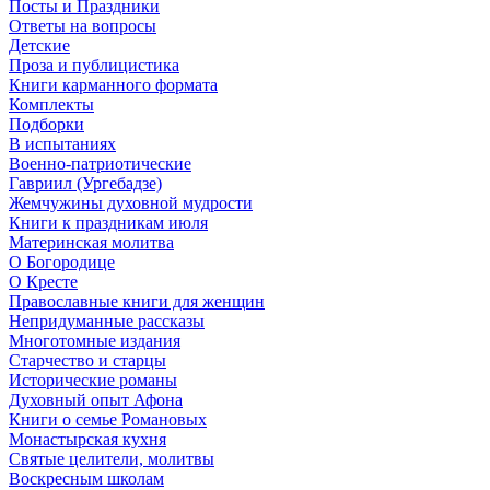
Посты и Праздники
Ответы на вопросы
Детские
Проза и публицистика
Книги карманного формата
Комплекты
Подборки
В испытаниях
Военно-патриотические
Гавриил (Ургебадзе)
Жемчужины духовной мудрости
Книги к праздникам июля
Материнская молитва
О Богородице
О Кресте
Православные книги для женщин
Непридуманные рассказы
Многотомные издания
Старчество и старцы
Исторические романы
Духовный опыт Афона
Книги о семье Романовых
Монастырская кухня
Святые целители, молитвы
Воскресным школам