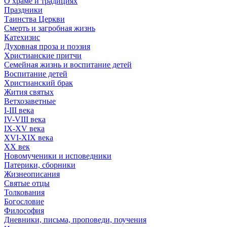
О храме и традициях
Праздники
Таинства Церкви
Смерть и загробная жизнь
Катехизис
Духовная проза и поэзия
Христианские притчи
Семейная жизнь и воспитание детей
Воспитание детей
Христианский брак
Жития святых
Ветхозаветные
I-III века
IV-VIII века
IX-XV века
XVI-XIX века
XX век
Новомученики и исповедники
Патерики, сборники
Жизнеописания
Святые отцы
Толкования
Богословие
Философия
Дневники, письма, проповеди, поучения