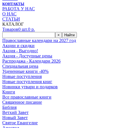
КОНТАКТЫ
РАБОТА У НАС
О НАС
СТАТЬИ
КАТАЛОГ
Товаров
0
шт.
0
р.
×
Найти
Православные календари на 2027 год
Акции и скидки
Акция - Выгодно!
Акция - Доступные цены
Распродажа - Календари 2026
Специальная цена
Уцененные книги -40%
Новые поступления
Новые поступления книг
Новинки утвари и подарков
Книги
Все православные книги
Священное писание
Библия
Ветхий Завет
Новый Завет
Святое Евангелие
Апостол