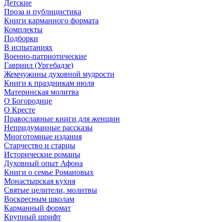
Детские
Проза и публицистика
Книги карманного формата
Комплекты
Подборки
В испытаниях
Военно-патриотические
Гавриил (Ургебадзе)
Жемчужины духовной мудрости
Книги к праздникам июля
Материнская молитва
О Богородице
О Кресте
Православные книги для женщин
Непридуманные рассказы
Многотомные издания
Старчество и старцы
Исторические романы
Духовный опыт Афона
Книги о семье Романовых
Монастырская кухня
Святые целители, молитвы
Воскресным школам
Карманный формат
Крупный шрифт