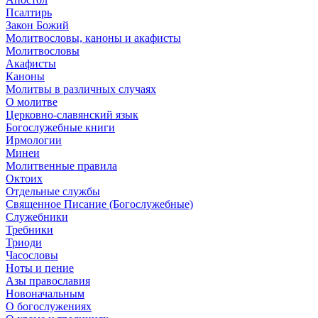
Псалтирь
Закон Божий
Молитвословы, каноны и акафисты
Молитвословы
Акафисты
Каноны
Молитвы в различных случаях
О молитве
Церковно-славянский язык
Богослужебные книги
Ирмологии
Минеи
Молитвенные правила
Октоих
Отдельные службы
Священное Писание (Богослужебные)
Служебники
Требники
Триоди
Часословы
Ноты и пение
Азы православия
Новоначальным
О богослужениях