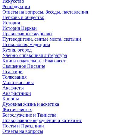
Искусство
Репродукции
Ответы на вопросы, беседы, наставления
Церковь и общество
История
История Церкви
Православные журналы
Путеводители, святые места, святыни
Психология, медицина
Кухня, огород
Учебно-справочная литература
Книги издательства Благовест
Священное Писание
Псалтири
Толкования
Молитвословы
Акафисты
Акафистники
Каноны
Духовная жизнь и аскетика
Жития святых
Богослужение и Таинства
Православное вероучение и катехизис
Посты и Праздники
Ответы на вопросы