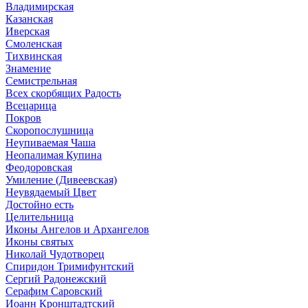
Владимирская
Казанская
Иверская
Смоленская
Тихвинская
Знамение
Семистрельная
Всех скорбящих Радость
Всецарица
Покров
Скоропослушница
Неупиваемая Чаша
Неопалимая Купина
Феодоровская
Умиление (Дивеевская)
Неувядаемый Цвет
Достойно есть
Целительница
Иконы Ангелов и Архангелов
Иконы святых
Николай Чудотворец
Спиридон Тримифунтский
Сергий Радонежский
Серафим Саровский
Иоанн Кронштадтский