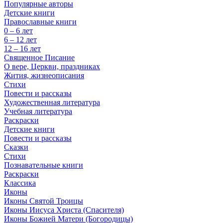
Популярные авторы
Детские книги
Православные книги
0 – 6 лет
6 – 12 лет
12 – 16 лет
Священное Писание
О вере, Церкви, праздниках
Жития, жизнеописания
Стихи
Повести и рассказы
Художественная литература
Учебная литература
Раскраски
Детские книги
Повести и рассказы
Сказки
Стихи
Познавательные книги
Раскраски
Классика
Иконы
Иконы Святой Троицы
Иконы Иисуса Христа (Спасителя)
Иконы Божией Матери (Богородицы)