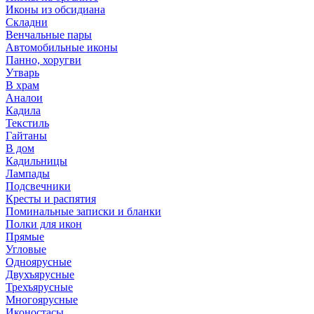
Иконы из обсидиана
Складни
Венчальные пары
Автомобильные иконы
Панно, хоругви
Утварь
В храм
Аналои
Кадила
Текстиль
Гайтаны
В дом
Кадильницы
Лампады
Подсвечники
Кресты и распятия
Поминальные записки и бланки
Полки для икон
Прямые
Угловые
Одноярусные
Двухъярусные
Трехъярусные
Многоярусные
Иконостасы