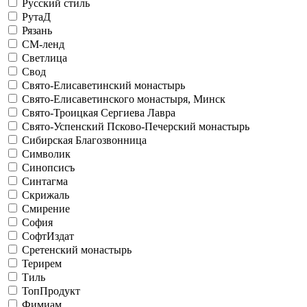
Русский стиль
РутаД
Рязань
СМ-ленд
Светлица
Свод
Свято-Елисаветинский монастырь
Свято-Елисаветинского монастыря, Минск
Свято-Троицкая Сергиева Лавра
Свято-Успенский Псково-Печерский монастырь
Сибирская Благозвонница
Символик
Синопсисъ
Синтагма
Скрижаль
Смирение
София
СофтИздат
Сретенский монастырь
Терирем
Тиль
ТопПродукт
Фимиам