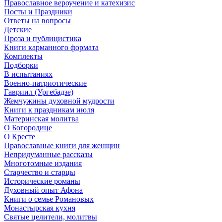
Православное вероучение и катехизис
Посты и Праздники
Ответы на вопросы
Детские
Проза и публицистика
Книги карманного формата
Комплекты
Подборки
В испытаниях
Военно-патриотические
Гавриил (Ургебадзе)
Жемчужины духовной мудрости
Книги к праздникам июля
Материнская молитва
О Богородице
О Кресте
Православные книги для женщин
Непридуманные рассказы
Многотомные издания
Старчество и старцы
Исторические романы
Духовный опыт Афона
Книги о семье Романовых
Монастырская кухня
Святые целители, молитвы