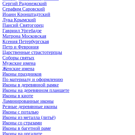
Сергий Радонежский
Серафим Саровский
Иоанн Кронштадтский
Лука Крымский
Паисий Святогорец
Гавриил Ургебадзе
Матрона Московская
Ксения Петербургская
Петр и Феврония
Царственные страстотерпцы
Соборы святых
Мужские имена
Женские имена
Иконы праздников
По материалу и оформлению
Иконы в деревянной рамке
Иконы на деревянном планшете
Иконы в киоте
Ламинированные иконы
Резные деревянные иконы
Иконы с поталью
Иконы из металла (литьё)
Иконы со стразами
Иконы в багетной раме
Иконы на оргалите