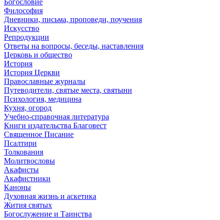
Богословие
Философия
Дневники, письма, проповеди, поучения
Искусство
Репродукции
Ответы на вопросы, беседы, наставления
Церковь и общество
История
История Церкви
Православные журналы
Путеводители, святые места, святыни
Психология, медицина
Кухня, огород
Учебно-справочная литература
Книги издательства Благовест
Священное Писание
Псалтири
Толкования
Молитвословы
Акафисты
Акафистники
Каноны
Духовная жизнь и аскетика
Жития святых
Богослужение и Таинства