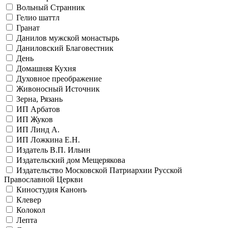
Вольный Странник
Гелио шаттл
Гранат
Данилов мужской монастырь
Даниловский Благовестник
День
Домашняя Кухня
Духовное преображение
Живоносный Источник
Зерна, Рязань
ИП Арбатов
ИП Жуков
ИП Линд А.
ИП Ложкина Е.Н.
Издатель В.П. Ильин
Издательский дом Мещерякова
Издательство Московской Патриархии Русской
Православной Церкви
Киностудия Канонъ
Клевер
Колокол
Лепта