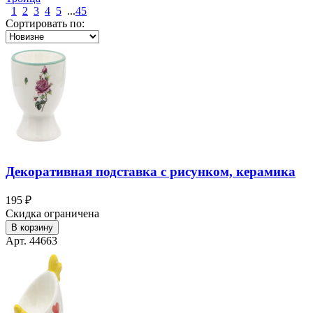
1
2
3
4
5
...
45
Сортировать по:
Декоративная подставка с рисунком, керамика
195 ₽
Скидка ограничена
В корзину
Арт. 44663