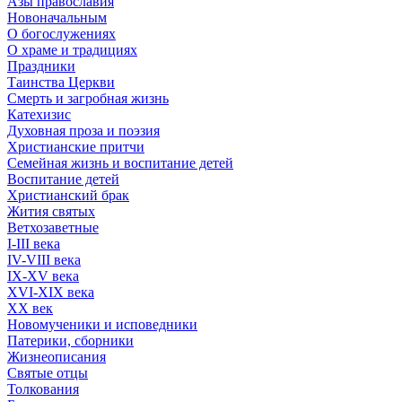
Азы православия
Новоначальным
О богослужениях
О храме и традициях
Праздники
Таинства Церкви
Смерть и загробная жизнь
Катехизис
Духовная проза и поэзия
Христианские притчи
Семейная жизнь и воспитание детей
Воспитание детей
Христианский брак
Жития святых
Ветхозаветные
I-III века
IV-VIII века
IX-XV века
XVI-XIX века
XX век
Новомученики и исповедники
Патерики, сборники
Жизнеописания
Святые отцы
Толкования