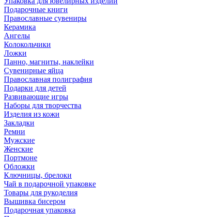
Упаковка для ювелирных изделий
Подарочные книги
Православные сувениры
Керамика
Ангелы
Колокольчики
Ложки
Панно, магниты, наклейки
Сувенирные яйца
Православная полиграфия
Подарки для детей
Развивающие игры
Наборы для творчества
Изделия из кожи
Закладки
Ремни
Мужские
Женские
Портмоне
Обложки
Ключницы, брелоки
Чай в подарочной упаковке
Товары для рукоделия
Вышивка бисером
Подарочная упаковка