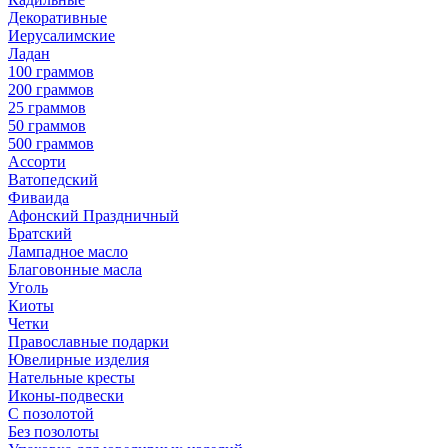
Декоративные
Иерусалимские
Ладан
100 граммов
200 граммов
25 граммов
50 граммов
500 граммов
Ассорти
Ватопедский
Фиваида
Афонский Праздничный
Братский
Лампадное масло
Благовонные масла
Уголь
Киоты
Четки
Православные подарки
Ювелирные изделия
Нательные кресты
Иконы-подвески
С позолотой
Без позолоты