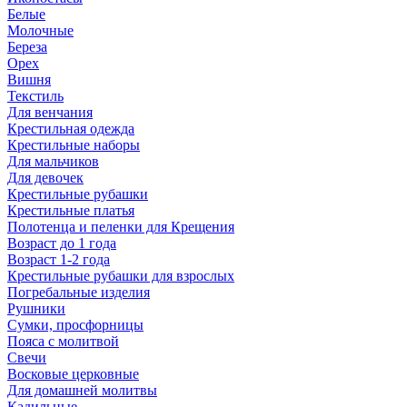
Белые
Молочные
Береза
Орех
Вишня
Текстиль
Для венчания
Крестильная одежда
Крестильные наборы
Для мальчиков
Для девочек
Крестильные рубашки
Крестильные платья
Полотенца и пеленки для Крещения
Возраст до 1 года
Возраст 1-2 года
Крестильные рубашки для взрослых
Погребальные изделия
Рушники
Сумки, просфорницы
Пояса с молитвой
Свечи
Восковые церковные
Для домашней молитвы
Кадильные