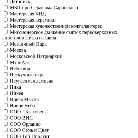
Летопись
МБЦ прп Серафима Саровского
Мастерская КИД
Мастерская керамики
Мастерская художественной кожгалантереи
Миссионерское движение святых первоверховных
апостолов Петра и Павла
Мозаичный Парк
Москва
Московской Патриархии
МэриАрт
Небосвод
Нескучные игры
Неугасимая лампада
Ника
Никея
Новая Мысль
Новое Небо
ООО ``Благовест``
ООО ВИП
ООО Орландо
ООО Семь и Цвет
ООО Топ Продукт