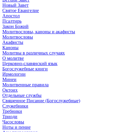
Новый Завет
Святое Евангелие
Апостол
Псалтирь
Закон Божий
Молитвословы, каноны и акафисты
Молитвословы
Акафисты
Каноны
Молитвы в различных случаях
О молитве
Церковно-славянский язык
Богослужебные книги
Ирмологии
Минеи
Молитвенные правила
Октоих
Отдельные службы
Священное Писание (Богослужебные)
Служебники
Требники
Триоди
Часословы
Ноты и пение