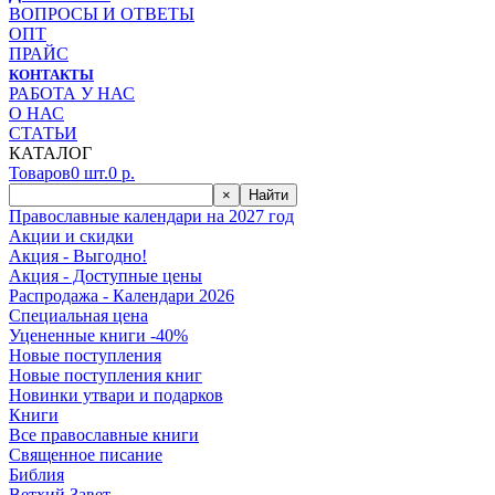
ВОПРОСЫ И ОТВЕТЫ
ОПТ
ПРАЙС
КОНТАКТЫ
РАБОТА У НАС
О НАС
СТАТЬИ
КАТАЛОГ
Товаров
0
шт.
0
р.
×
Найти
Православные календари на 2027 год
Акции и скидки
Акция - Выгодно!
Акция - Доступные цены
Распродажа - Календари 2026
Специальная цена
Уцененные книги -40%
Новые поступления
Новые поступления книг
Новинки утвари и подарков
Книги
Все православные книги
Священное писание
Библия
Ветхий Завет