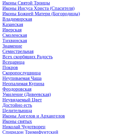
Иконы Святой Троицы
Иконы Иисуса Христа (Спасителя)
Иконы Божией Матери (Богородицы)
Владимирская
Казанская
Иверская
Смоленская
Тихвинская
Знамение
Семистрельная
Всех скорбящих Радость
Всецарица
Покров
Скоропослушница
Неупиваемая Чаша
Неопалимая Купина
Феодоровская
Умиление (Дивеевская)
Неувядаемый Цвет
Достойно есть
Целительница
Иконы Ангелов и Архангелов
Иконы святых
Николай Чудотворец
Спиридон Тримифунтский