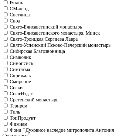
Рязань
СМ-ленд
Светлица
Свод
Свято-Елисаветинский монастырь
Свято-Елисаветинского монастыря, Минск
Свято-Троицкая Сергиева Лавра
Свято-Успенский Псково-Печерский монастырь
Сибирская Благозвонница
Символик
Синопсисъ
Синтагма
Скрижаль
Смирение
София
СофтИздат
Сретенский монастырь
Терирем
Тиль
ТопПродукт
Фимиам
Фонд ``Духовное наследие митрополита Антония
Сурожского``