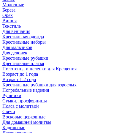
Молочные
Береза
Орех
Вишня
Текстиль
Для венчания
Крестильная одежда
Крестильные наборы
Для мальчиков
Для девочек
Крестильные рубашки
Крестильные платья
Полотенца и пеленки для Крещения
Возраст до 1 года
Возраст 1-2 года
Крестильные рубашки для взрослых
Погребальные изделия
Рушники
Сумки, просфорницы
Пояса с молитвой
Свечи
Восковые церковные
Для домашней молитвы
Кадильные
Декоративные