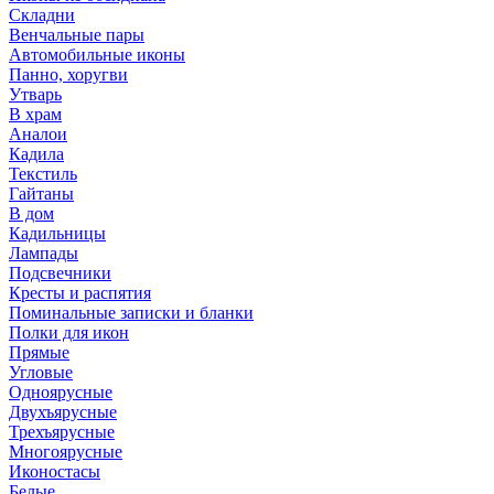
Складни
Венчальные пары
Автомобильные иконы
Панно, хоругви
Утварь
В храм
Аналои
Кадила
Текстиль
Гайтаны
В дом
Кадильницы
Лампады
Подсвечники
Кресты и распятия
Поминальные записки и бланки
Полки для икон
Прямые
Угловые
Одноярусные
Двухъярусные
Трехъярусные
Многоярусные
Иконостасы
Белые