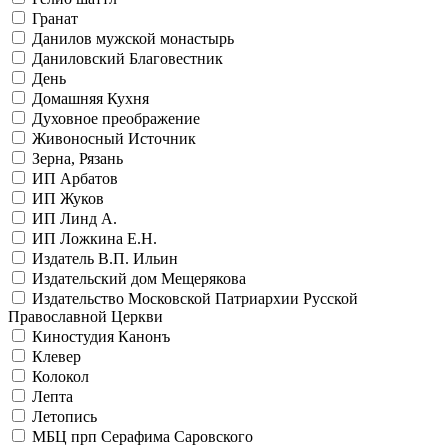
Гранат
Данилов мужской монастырь
Даниловский Благовестник
День
Домашняя Кухня
Духовное преображение
Живоносный Источник
Зерна, Рязань
ИП Арбатов
ИП Жуков
ИП Линд А.
ИП Ложкина Е.Н.
Издатель В.П. Ильин
Издательский дом Мещерякова
Издательство Московской Патриархии Русской
Православной Церкви
Киностудия Канонъ
Клевер
Колокол
Лепта
Летопись
МБЦ прп Серафима Саровского