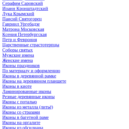
Серафим Саровский
Иоанн Кронштадтский
Лука Крымский
Паисий Святогорец
Гавриил Ургебадзе
Матрона Московская
Ксения Петербургская
Петр и Феврония
Царственные страстотерпцы
Соборы святых
Мужские имена
Женские имена
Иконы праздников
По материалу и оформлению
Иконы в деревянной рамке
Иконы на деревянном планшете
Иконы в киоте
Ламинированные иконы
Резные деревянные иконы
Иконы с поталью
Иконы из металла (литьё)
Иконы со стразами
Иконы в багетной раме
Иконы на оргалите
Иконы из обсидиана