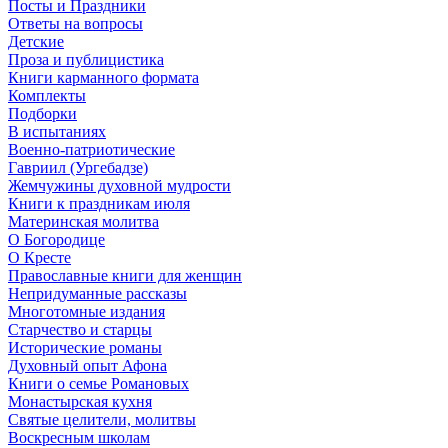
Посты и Праздники
Ответы на вопросы
Детские
Проза и публицистика
Книги карманного формата
Комплекты
Подборки
В испытаниях
Военно-патриотические
Гавриил (Ургебадзе)
Жемчужины духовной мудрости
Книги к праздникам июля
Материнская молитва
О Богородице
О Кресте
Православные книги для женщин
Непридуманные рассказы
Многотомные издания
Старчество и старцы
Исторические романы
Духовный опыт Афона
Книги о семье Романовых
Монастырская кухня
Святые целители, молитвы
Воскресным школам