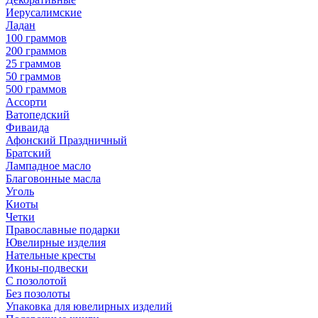
Иерусалимские
Ладан
100 граммов
200 граммов
25 граммов
50 граммов
500 граммов
Ассорти
Ватопедский
Фиваида
Афонский Праздничный
Братский
Лампадное масло
Благовонные масла
Уголь
Киоты
Четки
Православные подарки
Ювелирные изделия
Нательные кресты
Иконы-подвески
С позолотой
Без позолоты
Упаковка для ювелирных изделий