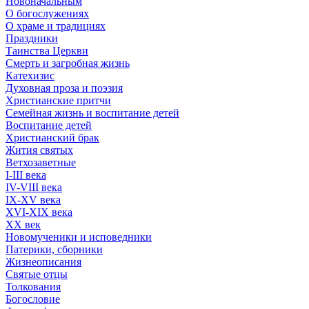
Новоначальным
О богослужениях
О храме и традициях
Праздники
Таинства Церкви
Смерть и загробная жизнь
Катехизис
Духовная проза и поэзия
Христианские притчи
Семейная жизнь и воспитание детей
Воспитание детей
Христианский брак
Жития святых
Ветхозаветные
I-III века
IV-VIII века
IX-XV века
XVI-XIX века
XX век
Новомученики и исповедники
Патерики, сборники
Жизнеописания
Святые отцы
Толкования
Богословие