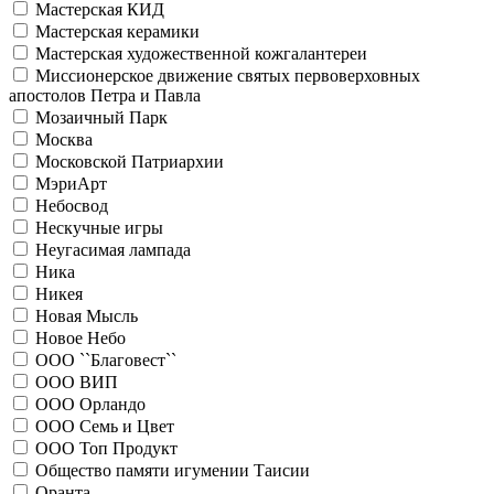
Мастерская КИД
Мастерская керамики
Мастерская художественной кожгалантереи
Миссионерское движение святых первоверховных
апостолов Петра и Павла
Мозаичный Парк
Москва
Московской Патриархии
МэриАрт
Небосвод
Нескучные игры
Неугасимая лампада
Ника
Никея
Новая Мысль
Новое Небо
ООО ``Благовест``
ООО ВИП
ООО Орландо
ООО Семь и Цвет
ООО Топ Продукт
Общество памяти игумении Таисии
Оранта