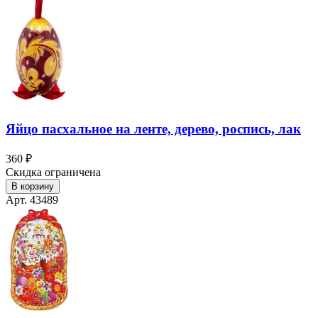
Яйцо пасхальное на ленте, дерево, роспись, лак
360 ₽
Скидка ограничена
В корзину
Арт. 43489