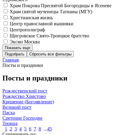
Храм Покрова Пресвятой Богородицы в Ясеневе
Храм святой мученицы Татианы (МГУ)
Христианская жизнь
Центр православной вышивки
Центрополиграф
Щигровское Свято-Троицкое братство
Эксмо Москва
Показать еще
Подобрать
Главная
Посты и праздники
Посты и праздники
Рождественский пост
Рождество Христово
Крещение (Богоявление)
Великий пост
Пасха
Сретение Господне
Троица
1
2
3
4
5
6
7
8
...
45
Сортировать по: