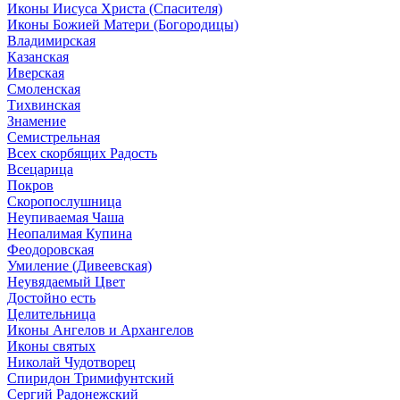
Иконы Иисуса Христа (Спасителя)
Иконы Божией Матери (Богородицы)
Владимирская
Казанская
Иверская
Смоленская
Тихвинская
Знамение
Семистрельная
Всех скорбящих Радость
Всецарица
Покров
Скоропослушница
Неупиваемая Чаша
Неопалимая Купина
Феодоровская
Умиление (Дивеевская)
Неувядаемый Цвет
Достойно есть
Целительница
Иконы Ангелов и Архангелов
Иконы святых
Николай Чудотворец
Спиридон Тримифунтский
Сергий Радонежский