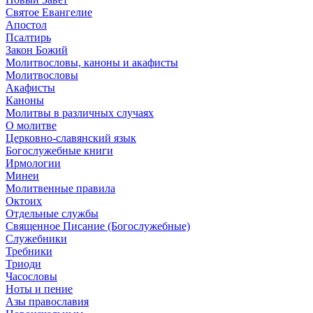
Святое Евангелие
Апостол
Псалтирь
Закон Божий
Молитвословы, каноны и акафисты
Молитвословы
Акафисты
Каноны
Молитвы в различных случаях
О молитве
Церковно-славянский язык
Богослужебные книги
Ирмологии
Минеи
Молитвенные правила
Октоих
Отдельные службы
Священное Писание (Богослужебные)
Служебники
Требники
Триоди
Часословы
Ноты и пение
Азы православия