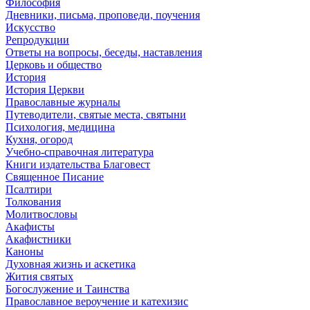
Философия
Дневники, письма, проповеди, поучения
Искусство
Репродукции
Ответы на вопросы, беседы, наставления
Церковь и общество
История
История Церкви
Православные журналы
Путеводители, святые места, святыни
Психология, медицина
Кухня, огород
Учебно-справочная литература
Книги издательства Благовест
Священное Писание
Псалтири
Толкования
Молитвословы
Акафисты
Акафистники
Каноны
Духовная жизнь и аскетика
Жития святых
Богослужение и Таинства
Православное вероучение и катехизис