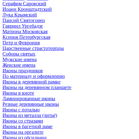
Серафим Саровский
Иоанн Кронштадтский
Лука Крымский
Паисий Святогорец
Гавриил Ургебадзе
Матрона Московская
Ксения Петербургская
Петр и Феврония
Царственные страстотерпцы
Соборы святых
Мужские имена
Женские имена
Иконы праздников
По материалу и оформлению
Иконы в деревянной рамке
Иконы на деревянном планшете
Иконы в киоте
Ламинированные иконы
Резные деревянные иконы
Иконы с поталью
Иконы из металла (литьё)
Иконы со стразами
Иконы в багетной раме
Иконы на оргалите
Иконы из обсидиана