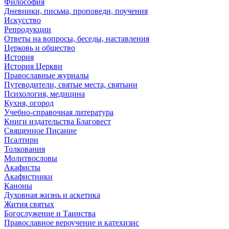
Философия
Дневники, письма, проповеди, поучения
Искусство
Репродукции
Ответы на вопросы, беседы, наставления
Церковь и общество
История
История Церкви
Православные журналы
Путеводители, святые места, святыни
Психология, медицина
Кухня, огород
Учебно-справочная литература
Книги издательства Благовест
Священное Писание
Псалтири
Толкования
Молитвословы
Акафисты
Акафистники
Каноны
Духовная жизнь и аскетика
Жития святых
Богослужение и Таинства
Православное вероучение и катехизис