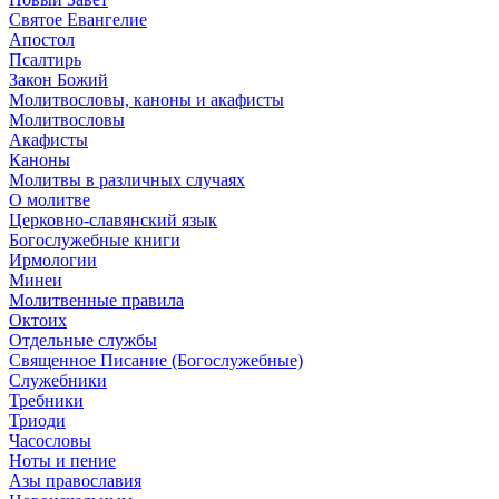
Святое Евангелие
Апостол
Псалтирь
Закон Божий
Молитвословы, каноны и акафисты
Молитвословы
Акафисты
Каноны
Молитвы в различных случаях
О молитве
Церковно-славянский язык
Богослужебные книги
Ирмологии
Минеи
Молитвенные правила
Октоих
Отдельные службы
Священное Писание (Богослужебные)
Служебники
Требники
Триоди
Часословы
Ноты и пение
Азы православия