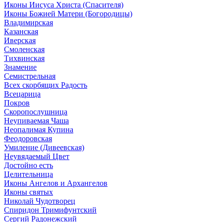
Иконы Иисуса Христа (Спасителя)
Иконы Божией Матери (Богородицы)
Владимирская
Казанская
Иверская
Смоленская
Тихвинская
Знамение
Семистрельная
Всех скорбящих Радость
Всецарица
Покров
Скоропослушница
Неупиваемая Чаша
Неопалимая Купина
Феодоровская
Умиление (Дивеевская)
Неувядаемый Цвет
Достойно есть
Целительница
Иконы Ангелов и Архангелов
Иконы святых
Николай Чудотворец
Спиридон Тримифунтский
Сергий Радонежский