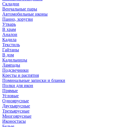
Складни
Венчальные пары
Автомобильные иконы
Панно, хоругви
Утварь
В храм
Аналои
Кадила
Текстиль
Гайтаны
В дом
Кадильницы
Лампады
Подсвечники
Кресты и распятия
Поминальные записки и бланки
Полки для икон
Прямые
Угловые
Одноярусные
Двухъярусные
Трехъярусные
Многоярусные
Иконостасы
Белые