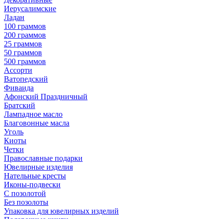
Иерусалимские
Ладан
100 граммов
200 граммов
25 граммов
50 граммов
500 граммов
Ассорти
Ватопедский
Фиваида
Афонский Праздничный
Братский
Лампадное масло
Благовонные масла
Уголь
Киоты
Четки
Православные подарки
Ювелирные изделия
Нательные кресты
Иконы-подвески
С позолотой
Без позолоты
Упаковка для ювелирных изделий