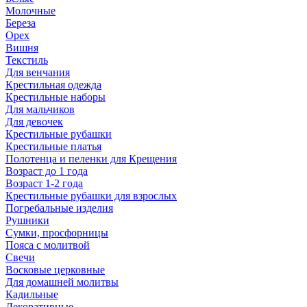
Молочные
Береза
Орех
Вишня
Текстиль
Для венчания
Крестильная одежда
Крестильные наборы
Для мальчиков
Для девочек
Крестильные рубашки
Крестильные платья
Полотенца и пеленки для Крещения
Возраст до 1 года
Возраст 1-2 года
Крестильные рубашки для взрослых
Погребальные изделия
Рушники
Сумки, просфорницы
Пояса с молитвой
Свечи
Восковые церковные
Для домашней молитвы
Кадильные
Декоративные