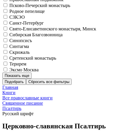
Псково-Печерский монастырь
Родное пепелище
СЗКЭО
Санкт-Петербург
Свято-Елисаветинского монастыря, Минск
Сибирская Благозвонница
Синопсисъ
Синтагма
Скрижаль
Сретенский монастырь
Терирем
Эксмо Москва
Показать еще
Подобрать
Главная
Книги
Все православные книги
Священное писание
Псалтирь
Русский шрифт
Церковно-славянская Псалтирь