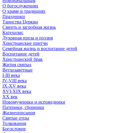
Новоначальным
О богослужениях
О храме и традициях
Праздники
Таинства Церкви
Смерть и загробная жизнь
Катехизис
Духовная проза и поэзия
Христианские притчи
Семейная жизнь и воспитание детей
Воспитание детей
Христианский брак
Жития святых
Ветхозаветные
I-III века
IV-VIII века
IX-XV века
XVI-XIX века
XX век
Новомученики и исповедники
Патерики, сборники
Жизнеописания
Святые отцы
Толкования
Богословие