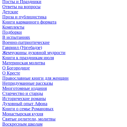
Посты и Праздники
Ответы на вопросы
Детские
Проза и публицистика
Книги карманного формата
Комплекты
Подборки
В испытаниях
Военно-патриотические
Гавриил (Ургебадзе)
Жемчужины духовной мудрости
Книги к праздникам июля
Материнская молитва
О Богородице
О Кресте
Православные книги для женщин
Непридуманные рассказы
Многотомные издания
Старчество и старцы
Исторические романы
Духовный опыт Афона
Книги о семье Романовых
Монастырская кухня
Святые целители, молитвы
Воскресным школам