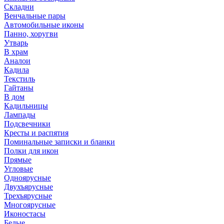
Складни
Венчальные пары
Автомобильные иконы
Панно, хоругви
Утварь
В храм
Аналои
Кадила
Текстиль
Гайтаны
В дом
Кадильницы
Лампады
Подсвечники
Кресты и распятия
Поминальные записки и бланки
Полки для икон
Прямые
Угловые
Одноярусные
Двухъярусные
Трехъярусные
Многоярусные
Иконостасы
Белые