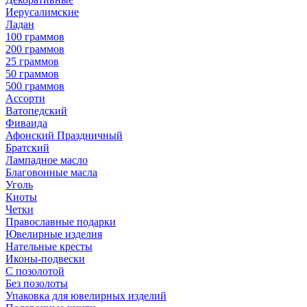
Иерусалимские
Ладан
100 граммов
200 граммов
25 граммов
50 граммов
500 граммов
Ассорти
Ватопедский
Фиваида
Афонский Праздничный
Братский
Лампадное масло
Благовонные масла
Уголь
Киоты
Четки
Православные подарки
Ювелирные изделия
Нательные кресты
Иконы-подвески
С позолотой
Без позолоты
Упаковка для ювелирных изделий