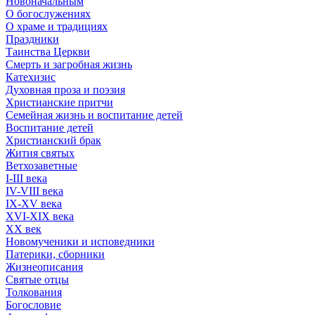
Новоначальным
О богослужениях
О храме и традициях
Праздники
Таинства Церкви
Смерть и загробная жизнь
Катехизис
Духовная проза и поэзия
Христианские притчи
Семейная жизнь и воспитание детей
Воспитание детей
Христианский брак
Жития святых
Ветхозаветные
I-III века
IV-VIII века
IX-XV века
XVI-XIX века
XX век
Новомученики и исповедники
Патерики, сборники
Жизнеописания
Святые отцы
Толкования
Богословие