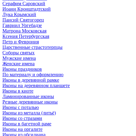
Серафим Саровский
Иоанн Кронштадтский
Лука Крымский
Паисий Святогорец
Гавриил Ургебадзе
Матрона Московская
Ксения Петербургская
Петр и Феврония
Царственные страстотерпцы
Соборы святых
Мужские имена
Женские имена
Иконы праздников
По материалу и оформлению
Иконы в деревянной рамке
Иконы на деревянном планшете
Иконы в киоте
Ламинированные иконы
Резные деревянные иконы
Иконы с поталью
Иконы из металла (литьё)
Иконы со стразами
Иконы в багетной раме
Иконы на оргалите
Иконы из обсидиана