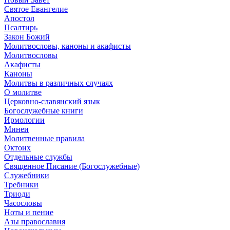
Святое Евангелие
Апостол
Псалтирь
Закон Божий
Молитвословы, каноны и акафисты
Молитвословы
Акафисты
Каноны
Молитвы в различных случаях
О молитве
Церковно-славянский язык
Богослужебные книги
Ирмологии
Минеи
Молитвенные правила
Октоих
Отдельные службы
Священное Писание (Богослужебные)
Служебники
Требники
Триоди
Часословы
Ноты и пение
Азы православия