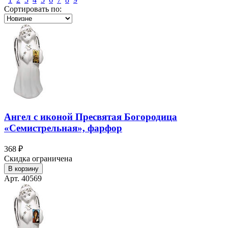
Сортировать по:
Ангел с иконой Пресвятая Богородица
«Семистрельная», фарфор
368 ₽
Скидка ограничена
В корзину
Арт. 40569