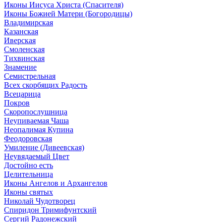
Иконы Иисуса Христа (Спасителя)
Иконы Божией Матери (Богородицы)
Владимирская
Казанская
Иверская
Смоленская
Тихвинская
Знамение
Семистрельная
Всех скорбящих Радость
Всецарица
Покров
Скоропослушница
Неупиваемая Чаша
Неопалимая Купина
Феодоровская
Умиление (Дивеевская)
Неувядаемый Цвет
Достойно есть
Целительница
Иконы Ангелов и Архангелов
Иконы святых
Николай Чудотворец
Спиридон Тримифунтский
Сергий Радонежский