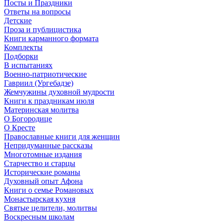
Посты и Праздники
Ответы на вопросы
Детские
Проза и публицистика
Книги карманного формата
Комплекты
Подборки
В испытаниях
Военно-патриотические
Гавриил (Ургебадзе)
Жемчужины духовной мудрости
Книги к праздникам июля
Материнская молитва
О Богородице
О Кресте
Православные книги для женщин
Непридуманные рассказы
Многотомные издания
Старчество и старцы
Исторические романы
Духовный опыт Афона
Книги о семье Романовых
Монастырская кухня
Святые целители, молитвы
Воскресным школам