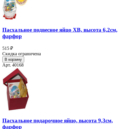
Пасхальное подвесное яйцо ХВ, высота 6,2см,
фарфор
515 ₽
Скидка ограничена
В корзину
Арт. 40168
Пасхальное подарочное яйцо, высота 9,3см,
фарфор