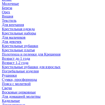
Молочные
Береза
Орех
Вишня
Текстиль
Для венчания
Крестильная одежда
Крестильные наборы
Для мальчиков
Для девочек
Крестильные рубашки
Крестильные платья
Полотенца и пеленки для Крещения
Возраст до 1 года
Возраст 1-2 года
Крестильные рубашки для взрослых
Погребальные изделия
Рушники
Сумки, просфорницы
Пояса с молитвой
Свечи
Восковые церковные
Для домашней молитвы
Кадильные
Декоративные