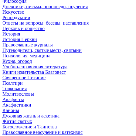
Философия
Дневники, письма, проповеди, поучения
Искусство
Репродукции
Ответы на вопросы, беседы, наставления
Церковь и общество
История
История Церкви
Православные журналы
Путеводители, святые места, святыни
Психология, медицина
Кухня, огород
Учебно-справочная литература
Книги издательства Благовест
Священное Писание
Псалтири
Толкования
Молитвословы
Акафисты
Акафистники
Каноны
Духовная жизнь и аскетика
Жития святых
Богослужение и Таинства
Православное вероучение и катехизис