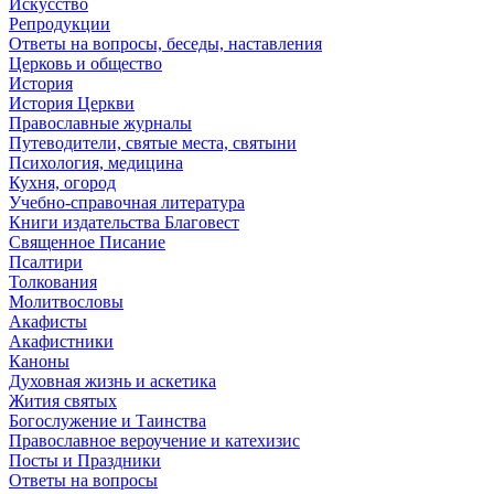
Искусство
Репродукции
Ответы на вопросы, беседы, наставления
Церковь и общество
История
История Церкви
Православные журналы
Путеводители, святые места, святыни
Психология, медицина
Кухня, огород
Учебно-справочная литература
Книги издательства Благовест
Священное Писание
Псалтири
Толкования
Молитвословы
Акафисты
Акафистники
Каноны
Духовная жизнь и аскетика
Жития святых
Богослужение и Таинства
Православное вероучение и катехизис
Посты и Праздники
Ответы на вопросы