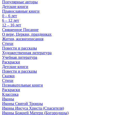
Популярные авторы
Детские книги
Православные книги
0 – 6 лет
6 – 12 лет
12 – 16 лет
Священное Писание
О вере, Церкви, праздниках
Жития, жизнеописания
Стихи
Повести и рассказы
Художественная литература
Учебная литература
Раскраски
Детские книги
Повести и рассказы
Сказки
Стихи
Познавательные книги
Раскраски
Классика
Иконы
Иконы Святой Троицы
Иконы Иисуса Христа (Спасителя)
Иконы Божией Матери (Богородицы)