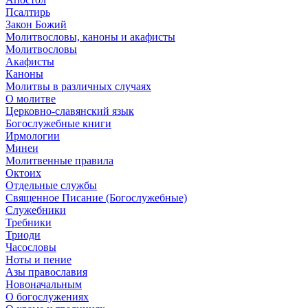
Псалтирь
Закон Божий
Молитвословы, каноны и акафисты
Молитвословы
Акафисты
Каноны
Молитвы в различных случаях
О молитве
Церковно-славянский язык
Богослужебные книги
Ирмологии
Минеи
Молитвенные правила
Октоих
Отдельные службы
Священное Писание (Богослужебные)
Служебники
Требники
Триоди
Часословы
Ноты и пение
Азы православия
Новоначальным
О богослужениях