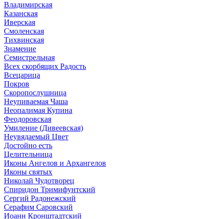
Владимирская
Казанская
Иверская
Смоленская
Тихвинская
Знамение
Семистрельная
Всех скорбящих Радость
Всецарица
Покров
Скоропослушница
Неупиваемая Чаша
Неопалимая Купина
Феодоровская
Умиление (Дивеевская)
Неувядаемый Цвет
Достойно есть
Целительница
Иконы Ангелов и Архангелов
Иконы святых
Николай Чудотворец
Спиридон Тримифунтский
Сергий Радонежский
Серафим Саровский
Иоанн Кронштадтский