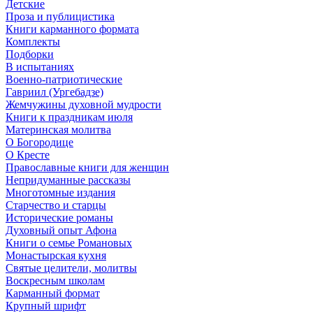
Детские
Проза и публицистика
Книги карманного формата
Комплекты
Подборки
В испытаниях
Военно-патриотические
Гавриил (Ургебадзе)
Жемчужины духовной мудрости
Книги к праздникам июля
Материнская молитва
О Богородице
О Кресте
Православные книги для женщин
Непридуманные рассказы
Многотомные издания
Старчество и старцы
Исторические романы
Духовный опыт Афона
Книги о семье Романовых
Монастырская кухня
Святые целители, молитвы
Воскресным школам
Карманный формат
Крупный шрифт