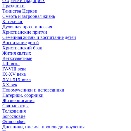
О храме и традициях
Праздники
Таинства Церкви
Смерть и загробная жизнь
Катехизис
Духовная проза и поэзия
Христианские притчи
Семейная жизнь и воспитание детей
Воспитание детей
Христианский брак
Жития святых
Ветхозаветные
I-III века
IV-VIII века
IX-XV века
XVI-XIX века
XX век
Новомученики и исповедники
Патерики, сборники
Жизнеописания
Святые отцы
Толкования
Богословие
Философия
Дневники, письма, проповеди, поучения