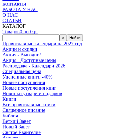
КОНТАКТЫ
РАБОТА У НАС
О НАС
СТАТЬИ
КАТАЛОГ
Товаров
0
шт.
0
р.
×
Найти
Православные календари на 2027 год
Акции и скидки
Акция - Выгодно!
Акция - Доступные цены
Распродажа - Календари 2026
Специальная цена
Уцененные книги -40%
Новые поступления
Новые поступления книг
Новинки утвари и подарков
Книги
Все православные книги
Священное писание
Библия
Ветхий Завет
Новый Завет
Святое Евангелие
Апостол