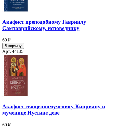
Акафист преподобному Гавриилу
Самтаврийскому, исповеднику
60 ₽
В корзину
Арт. 44135
Акафист священномученику Киприану и
мученице Иустине деве
60 ₽