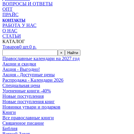
ВОПРОСЫ И ОТВЕТЫ
ОПТ
ПРАЙС
КОНТАКТЫ
РАБОТА У НАС
О НАС
СТАТЬИ
КАТАЛОГ
Товаров
0
шт.
0
р.
×
Найти
Православные календари на 2027 год
Акции и скидки
Акция - Выгодно!
Акция - Доступные цены
Распродажа - Календари 2026
Специальная цена
Уцененные книги -40%
Новые поступления
Новые поступления книг
Новинки утвари и подарков
Книги
Все православные книги
Священное писание
Библия
Ветхий Завет