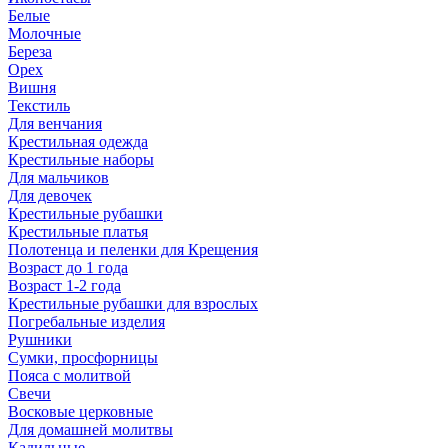
Белые
Молочные
Береза
Орех
Вишня
Текстиль
Для венчания
Крестильная одежда
Крестильные наборы
Для мальчиков
Для девочек
Крестильные рубашки
Крестильные платья
Полотенца и пеленки для Крещения
Возраст до 1 года
Возраст 1-2 года
Крестильные рубашки для взрослых
Погребальные изделия
Рушники
Сумки, просфорницы
Пояса с молитвой
Свечи
Восковые церковные
Для домашней молитвы
Кадильные