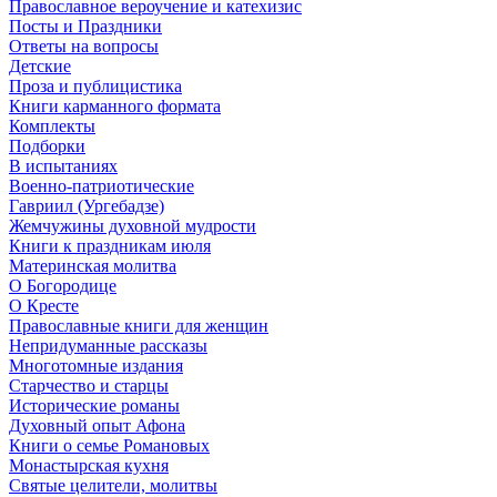
Православное вероучение и катехизис
Посты и Праздники
Ответы на вопросы
Детские
Проза и публицистика
Книги карманного формата
Комплекты
Подборки
В испытаниях
Военно-патриотические
Гавриил (Ургебадзе)
Жемчужины духовной мудрости
Книги к праздникам июля
Материнская молитва
О Богородице
О Кресте
Православные книги для женщин
Непридуманные рассказы
Многотомные издания
Старчество и старцы
Исторические романы
Духовный опыт Афона
Книги о семье Романовых
Монастырская кухня
Святые целители, молитвы