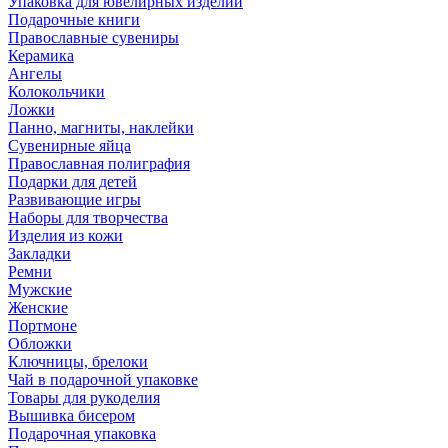
Упаковка для ювелирных изделий
Подарочные книги
Православные сувениры
Керамика
Ангелы
Колокольчики
Ложки
Панно, магниты, наклейки
Сувенирные яйца
Православная полиграфия
Подарки для детей
Развивающие игры
Наборы для творчества
Изделия из кожи
Закладки
Ремни
Мужские
Женские
Портмоне
Обложки
Ключницы, брелоки
Чай в подарочной упаковке
Товары для рукоделия
Вышивка бисером
Подарочная упаковка