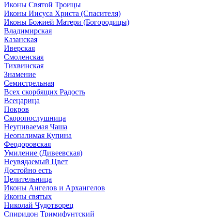
Иконы Святой Троицы
Иконы Иисуса Христа (Спасителя)
Иконы Божией Матери (Богородицы)
Владимирская
Казанская
Иверская
Смоленская
Тихвинская
Знамение
Семистрельная
Всех скорбящих Радость
Всецарица
Покров
Скоропослушница
Неупиваемая Чаша
Неопалимая Купина
Феодоровская
Умиление (Дивеевская)
Неувядаемый Цвет
Достойно есть
Целительница
Иконы Ангелов и Архангелов
Иконы святых
Николай Чудотворец
Спиридон Тримифунтский