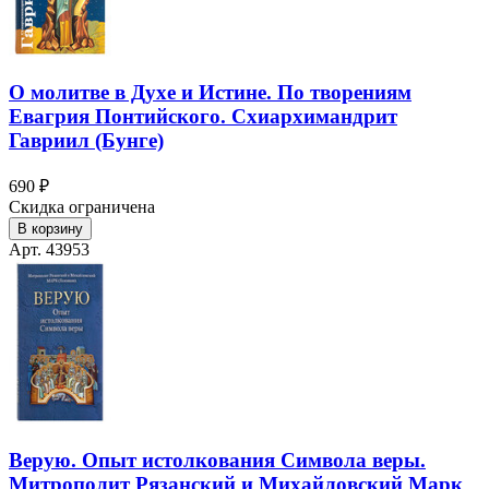
О молитве в Духе и Истине. По творениям
Евагрия Понтийского. Схиархимандрит
Гавриил (Бунге)
690 ₽
Скидка ограничена
В корзину
Арт. 43953
Верую. Опыт истолкования Символа веры.
Митрополит Рязанский и Михайловский Марк