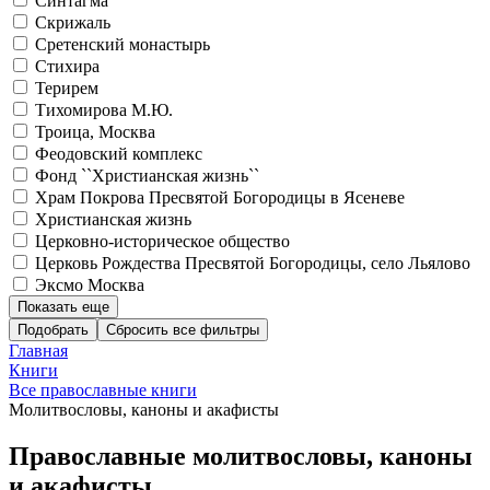
Синтагма
Скрижаль
Сретенский монастырь
Стихира
Терирем
Тихомирова М.Ю.
Троица, Москва
Феодовский комплекс
Фонд ``Христианская жизнь``
Храм Покрова Пресвятой Богородицы в Ясеневе
Христианская жизнь
Церковно-историческое общество
Церковь Рождества Пресвятой Богородицы, село Льялово
Эксмо Москва
Показать еще
Подобрать
Главная
Книги
Все православные книги
Молитвословы, каноны и акафисты
Православные молитвословы, каноны
и акафисты