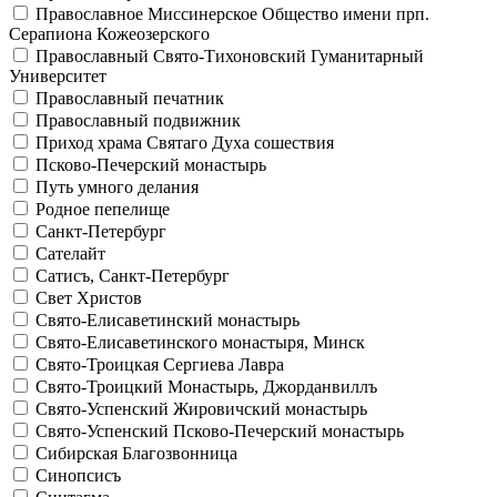
Православное Миссинерское Общество имени прп.
Серапиона Кожеозерского
Православный Свято-Тихоновский Гуманитарный
Университет
Православный печатник
Православный подвижник
Приход храма Святаго Духа сошествия
Псково-Печерский монастырь
Путь умного делания
Родное пепелище
Санкт-Петербург
Сателайт
Сатисъ, Санкт-Петербург
Свет Христов
Свято-Елисаветинский монастырь
Свято-Елисаветинского монастыря, Минск
Свято-Троицкая Сергиева Лавра
Свято-Троицкий Монастырь, Джорданвиллъ
Свято-Успенский Жировичский монастырь
Свято-Успенский Псково-Печерский монастырь
Сибирская Благозвонница
Синопсисъ