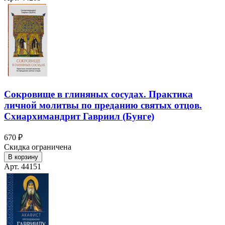
Сокровище в глиняных сосудах. Практика
личной молитвы по преданию святых отцов.
Схиархимандрит Гавриил (Бунге)
670 ₽
Скидка ограничена
В корзину
Арт. 44151