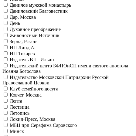
Данилов мужской монастырь
Даниловский Благовестник
Дар, Москва
День
Духовное преображение
Живоносный Источник
Зерна, Рязань
ИП Линд А.
ИП Токарев
Издатель В.П. Ильин
Издательский центр БФПОиСП имени святого апостола
Иоанна Богослова
Издательство Московской Патриархии Русской
Православной Церкви
Клуб семейного досуга
Ковчег, Москва
Лепта
Лествица
Летопись
Локид-Пресс, Москва
МБЦ прп Серафима Саровского
Минск