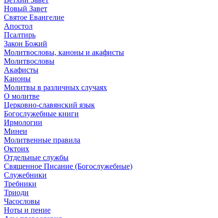
Новый Завет
Святое Евангелие
Апостол
Псалтирь
Закон Божий
Молитвословы, каноны и акафисты
Молитвословы
Акафисты
Каноны
Молитвы в различных случаях
О молитве
Церковно-славянский язык
Богослужебные книги
Ирмологии
Минеи
Молитвенные правила
Октоих
Отдельные службы
Священное Писание (Богослужебные)
Служебники
Требники
Триоди
Часословы
Ноты и пение