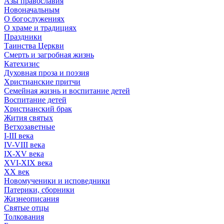
Азы православия
Новоначальным
О богослужениях
О храме и традициях
Праздники
Таинства Церкви
Смерть и загробная жизнь
Катехизис
Духовная проза и поэзия
Христианские притчи
Семейная жизнь и воспитание детей
Воспитание детей
Христианский брак
Жития святых
Ветхозаветные
I-III века
IV-VIII века
IX-XV века
XVI-XIX века
XX век
Новомученики и исповедники
Патерики, сборники
Жизнеописания
Святые отцы
Толкования