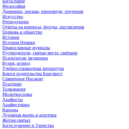
Богословие
Философия
Дневники, письма, проповеди, поучения
Искусство
Репродукции
Ответы на вопросы, беседы, наставления
Церковь и общество
История
История Церкви
Православные журналы
Путеводители, святые места, святыни
Психология, медицина
Кухня, огород
Учебно-справочная литература
Книги издательства Благовест
Священное Писание
Псалтири
Толкования
Молитвословы
Акафисты
Акафистники
Каноны
Духовная жизнь и аскетика
Жития святых
Богослужение и Таинства