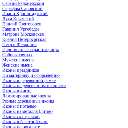
Сергий Радонежский
Серафим Саровский
Иоанн Кронштадтский
Лука Крымский
Паисий Святогорец
Гавриил Ургебадзе
Матрона Московская
Ксения Петербургская
Петр и Феврония
Царственные страстотерпцы
Соборы святых
Мужские имена
Женские имена
Иконы праздников
По материалу и оформлению
Иконы в деревянной рамке
Иконы на деревянном планшете
Иконы в киоте
Ламинированные иконы
Резные деревянные иконы
Иконы с поталью
Иконы из металла (литьё)
Иконы со стразами
Иконы в багетной раме
Иконы на оргалите