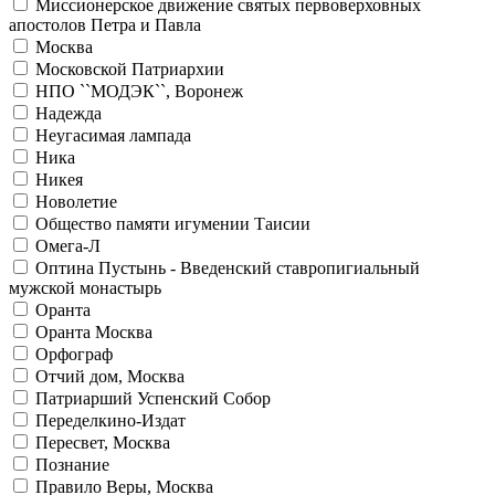
Миссионерское движение святых первоверховных
апостолов Петра и Павла
Москва
Московской Патриархии
НПО ``МОДЭК``, Воронеж
Надежда
Неугасимая лампада
Ника
Никея
Новолетие
Общество памяти игумении Таисии
Омега-Л
Оптина Пустынь - Введенский ставропигиальный
мужской монастырь
Оранта
Оранта Москва
Орфограф
Отчий дом, Москва
Патриарший Успенский Собор
Переделкино-Издат
Пересвет, Москва
Познание
Правило Веры, Москва