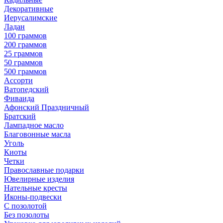
Декоративные
Иерусалимские
Ладан
100 граммов
200 граммов
25 граммов
50 граммов
500 граммов
Ассорти
Ватопедский
Фиваида
Афонский Праздничный
Братский
Лампадное масло
Благовонные масла
Уголь
Киоты
Четки
Православные подарки
Ювелирные изделия
Нательные кресты
Иконы-подвески
С позолотой
Без позолоты