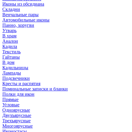
Иконы из обсидиана
Складни
Венчальные пары
Автомобильные иконы
Панно, хоругви
Утварь
В храм
Аналои
Кадила
Текстиль
Гайтаны
В дом
Кадильницы
Лампады
Подсвечники
Кресты и распятия
Поминальные записки и бланки
Полки для икон
Прямые
Угловые
Одноярусные
Двухъярусные
Трехъярусные
Многоярусные
Иконостасы