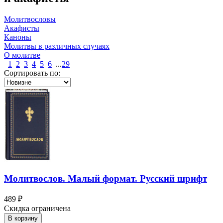
Молитвословы
Акафисты
Каноны
Молитвы в различных случаях
О молитве
1
2
3
4
5
6
...
29
Сортировать по:
Молитвослов. Малый формат. Русский шрифт
489 ₽
Скидка ограничена
В корзину