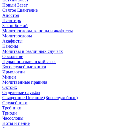
Новый Завет
Святое Евангелие
Апостол
Псалтирь
Закон Божий
Молитвословы, каноны и акафисты
Молитвословы
Акафисты
Каноны
Молитвы в различных случаях
О молитве
Церковно-славянский язык
Богослужебные книги
Ирмологии
Минеи
Молитвенные правила
Октоих
Отдельные службы
Священное Писание (Богослужебные)
Служебники
Требники
Триоди
Часословы
Ноты и пение