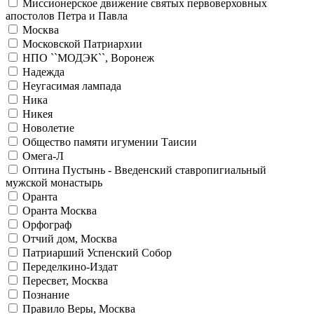
Миссионерское движение святых первоверховных
апостолов Петра и Павла
Москва
Московской Патриархии
НПО ``МОДЭК``, Воронеж
Надежда
Неугасимая лампада
Ника
Никея
Новолетие
Общество памяти игумении Таисии
Омега-Л
Оптина Пустынь - Введенский ставропигиальный
мужской монастырь
Оранта
Оранта Москва
Орфограф
Отчий дом, Москва
Патриарший Успенский Собор
Переделкино-Издат
Пересвет, Москва
Познание
Правило Веры, Москва