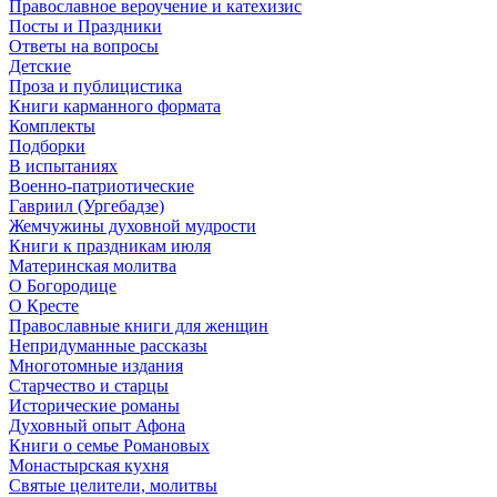
Православное вероучение и катехизис
Посты и Праздники
Ответы на вопросы
Детские
Проза и публицистика
Книги карманного формата
Комплекты
Подборки
В испытаниях
Военно-патриотические
Гавриил (Ургебадзе)
Жемчужины духовной мудрости
Книги к праздникам июля
Материнская молитва
О Богородице
О Кресте
Православные книги для женщин
Непридуманные рассказы
Многотомные издания
Старчество и старцы
Исторические романы
Духовный опыт Афона
Книги о семье Романовых
Монастырская кухня
Святые целители, молитвы