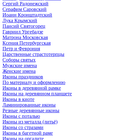
Сергий Радонежский
Серафим Саровский
Иоанн Кронштадтский
Лука Крымский
Паисий Святогорец
Гавриил Ургебадзе
Матрона Московская
Ксения Петербургская
Петр и Феврония
Царственные страстотерпцы
Соборы святых
Мужские имена
Женские имена
Иконы праздников
По материалу и оформлению
Иконы в деревянной рамке
Иконы на деревянном планшете
Иконы в киоте
Ламинированные иконы
Резные деревянные иконы
Иконы с поталью
Иконы из металла (литьё)
Иконы со стразами
Иконы в багетной раме
Иконы на оргалите