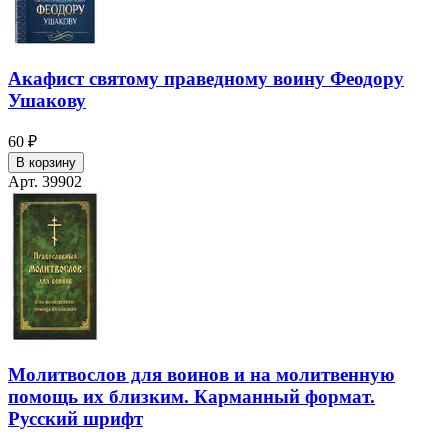
Акафист святому праведному воину Феодору
Ушакову
60 ₽
В корзину
Арт. 39902
Молитвослов для воинов и на молитвенную
помощь их близким. Карманный формат.
Русский шрифт