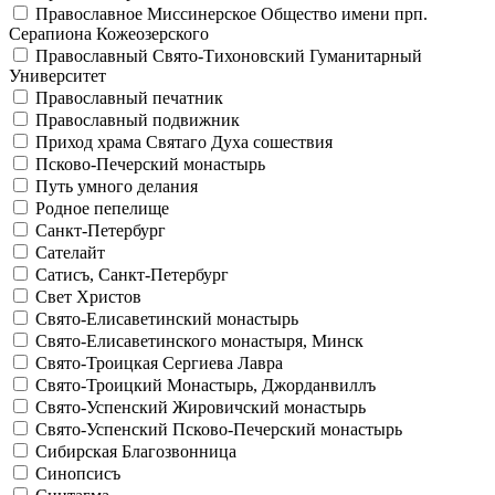
Православное Миссинерское Общество имени прп.
Серапиона Кожеозерского
Православный Свято-Тихоновский Гуманитарный
Университет
Православный печатник
Православный подвижник
Приход храма Святаго Духа сошествия
Псково-Печерский монастырь
Путь умного делания
Родное пепелище
Санкт-Петербург
Сателайт
Сатисъ, Санкт-Петербург
Свет Христов
Свято-Елисаветинский монастырь
Свято-Елисаветинского монастыря, Минск
Свято-Троицкая Сергиева Лавра
Свято-Троицкий Монастырь, Джорданвиллъ
Свято-Успенский Жировичский монастырь
Свято-Успенский Псково-Печерский монастырь
Сибирская Благозвонница
Синопсисъ