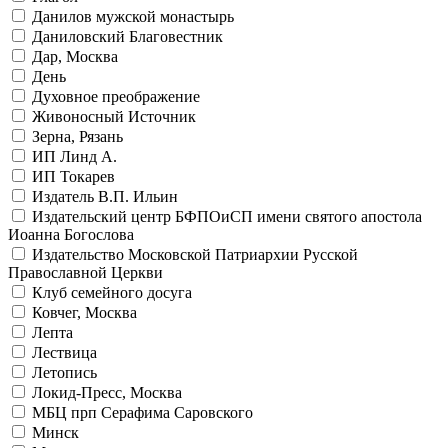
Данилов мужской монастырь
Даниловский Благовестник
Дар, Москва
День
Духовное преображение
Живоносный Источник
Зерна, Рязань
ИП Линд А.
ИП Токарев
Издатель В.П. Ильин
Издательский центр БФПОиСП имени святого апостола
Иоанна Богослова
Издательство Московской Патриархии Русской
Православной Церкви
Клуб семейного досуга
Ковчег, Москва
Лепта
Лествица
Летопись
Локид-Пресс, Москва
МБЦ прп Серафима Саровского
Минск