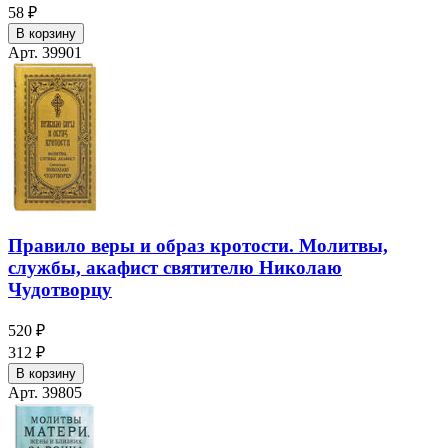
58 ₽
В корзину
Арт. 39901
Правило веры и образ кротости. Молитвы,
службы, акафист святителю Николаю
Чудотворцу
520 ₽
312 ₽
В корзину
Арт. 39805