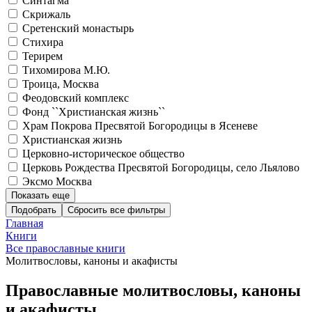
Синтагма
Скрижаль
Сретенский монастырь
Стихира
Терирем
Тихомирова М.Ю.
Троица, Москва
Феодовский комплекс
Фонд ``Христианская жизнь``
Храм Покрова Пресвятой Богородицы в Ясеневе
Христианская жизнь
Церковно-историческое общество
Церковь Рождества Пресвятой Богородицы, село Льялово
Эксмо Москва
Показать еще
Подобрать
Главная
Книги
Все православные книги
Молитвословы, каноны и акафисты
Православные молитвословы, каноны
и акафисты