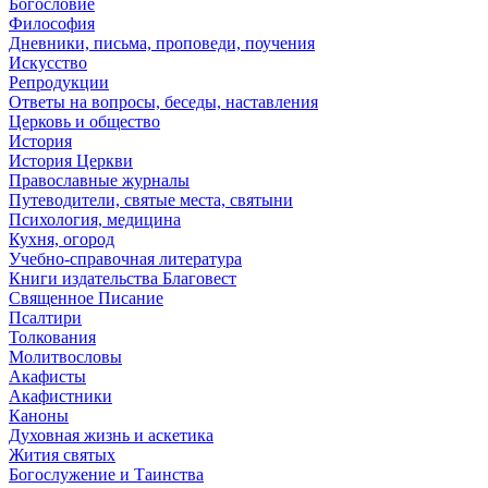
Богословие
Философия
Дневники, письма, проповеди, поучения
Искусство
Репродукции
Ответы на вопросы, беседы, наставления
Церковь и общество
История
История Церкви
Православные журналы
Путеводители, святые места, святыни
Психология, медицина
Кухня, огород
Учебно-справочная литература
Книги издательства Благовест
Священное Писание
Псалтири
Толкования
Молитвословы
Акафисты
Акафистники
Каноны
Духовная жизнь и аскетика
Жития святых
Богослужение и Таинства