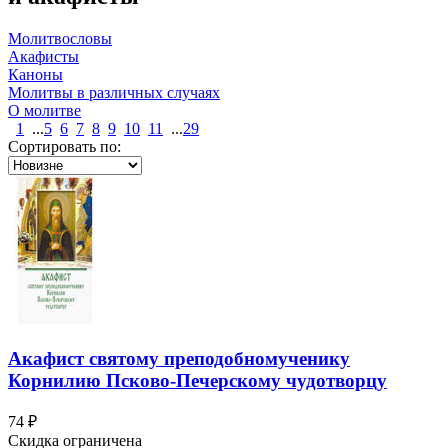
Молитвословы
Акафисты
Каноны
Молитвы в различных случаях
О молитве
1
...
5
6
7
8
9
10
11
...
29
Сортировать по:
Акафист святому преподобномученику
Корнилию Псково-Печерскому чудотворцу
74 ₽
Скидка ограничена