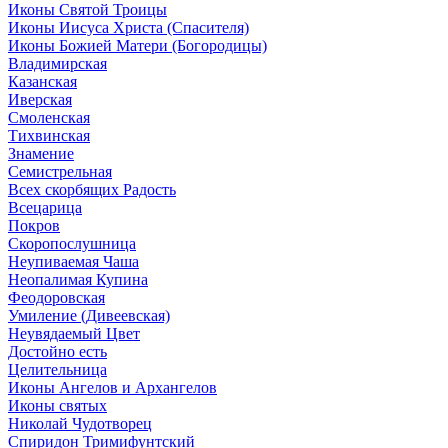
Иконы Святой Троицы
Иконы Иисуса Христа (Спасителя)
Иконы Божией Матери (Богородицы)
Владимирская
Казанская
Иверская
Смоленская
Тихвинская
Знамение
Семистрельная
Всех скорбящих Радость
Всецарица
Покров
Скоропослушница
Неупиваемая Чаша
Неопалимая Купина
Феодоровская
Умиление (Дивеевская)
Неувядаемый Цвет
Достойно есть
Целительница
Иконы Ангелов и Архангелов
Иконы святых
Николай Чудотворец
Спиридон Тримифунтский