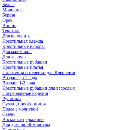
Белые
Молочные
Береза
Орех
Вишня
Текстиль
Для венчания
Крестильная одежда
Крестильные наборы
Для мальчиков
Для девочек
Крестильные рубашки
Крестильные платья
Полотенца и пеленки для Крещения
Возраст до 1 года
Возраст 1-2 года
Крестильные рубашки для взрослых
Погребальные изделия
Рушники
Сумки, просфорницы
Пояса с молитвой
Свечи
Восковые церковные
Для домашней молитвы
Кадильные