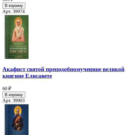
В корзину
Арт. 39974
Акафист святой преподобномученице великой
княгине Елисавете
60 ₽
В корзину
Арт. 39903