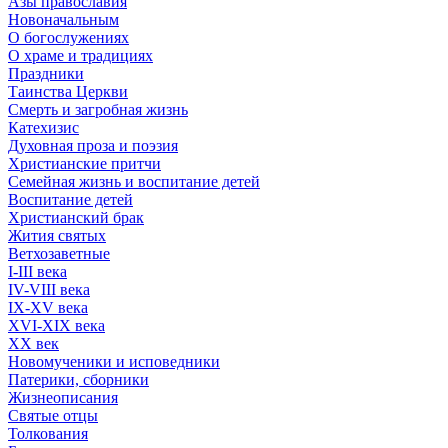
Азы православия
Новоначальным
О богослужениях
О храме и традициях
Праздники
Таинства Церкви
Смерть и загробная жизнь
Катехизис
Духовная проза и поэзия
Христианские притчи
Семейная жизнь и воспитание детей
Воспитание детей
Христианский брак
Жития святых
Ветхозаветные
I-III века
IV-VIII века
IX-XV века
XVI-XIX века
XX век
Новомученики и исповедники
Патерики, сборники
Жизнеописания
Святые отцы
Толкования