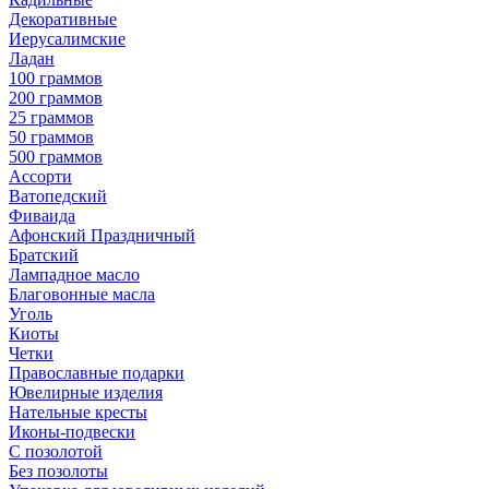
Декоративные
Иерусалимские
Ладан
100 граммов
200 граммов
25 граммов
50 граммов
500 граммов
Ассорти
Ватопедский
Фиваида
Афонский Праздничный
Братский
Лампадное масло
Благовонные масла
Уголь
Киоты
Четки
Православные подарки
Ювелирные изделия
Нательные кресты
Иконы-подвески
С позолотой
Без позолоты