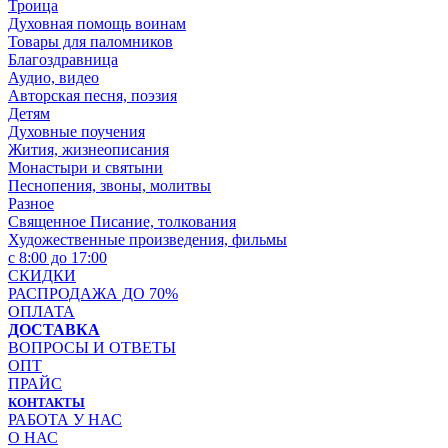
Троица
Духовная помощь воинам
Товары для паломников
Благоздравница
Аудио, видео
Авторская песня, поэзия
Детям
Духовные поучения
Жития, жизнеописания
Монастыри и святыни
Песнопения, звоны, молитвы
Разное
Священное Писание, толкования
Художественные произведения, фильмы
с 8:00 до 17:00
СКИДКИ
РАСПРОДАЖА ДО 70%
ОПЛАТА
ДОСТАВКА
ВОПРОСЫ И ОТВЕТЫ
ОПТ
ПРАЙС
КОНТАКТЫ
РАБОТА У НАС
О НАС