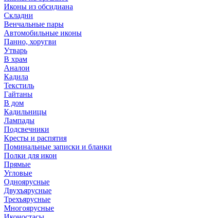
Иконы из обсидиана
Складни
Венчальные пары
Автомобильные иконы
Панно, хоругви
Утварь
В храм
Аналои
Кадила
Текстиль
Гайтаны
В дом
Кадильницы
Лампады
Подсвечники
Кресты и распятия
Поминальные записки и бланки
Полки для икон
Прямые
Угловые
Одноярусные
Двухъярусные
Трехъярусные
Многоярусные
Иконостасы