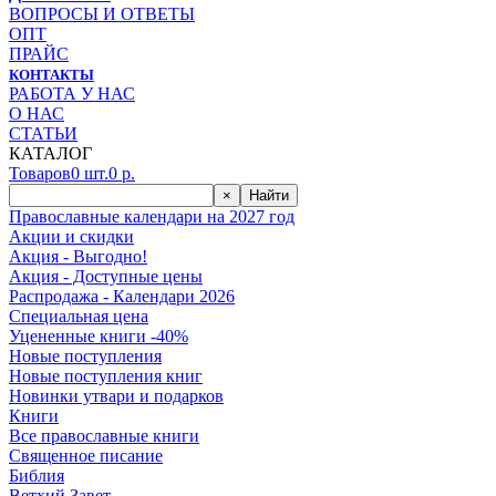
ВОПРОСЫ И ОТВЕТЫ
ОПТ
ПРАЙС
КОНТАКТЫ
РАБОТА У НАС
О НАС
СТАТЬИ
КАТАЛОГ
Товаров
0
шт.
0
р.
×
Найти
Православные календари на 2027 год
Акции и скидки
Акция - Выгодно!
Акция - Доступные цены
Распродажа - Календари 2026
Специальная цена
Уцененные книги -40%
Новые поступления
Новые поступления книг
Новинки утвари и подарков
Книги
Все православные книги
Священное писание
Библия
Ветхий Завет