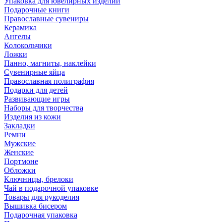
Упаковка для ювелирных изделий
Подарочные книги
Православные сувениры
Керамика
Ангелы
Колокольчики
Ложки
Панно, магниты, наклейки
Сувенирные яйца
Православная полиграфия
Подарки для детей
Развивающие игры
Наборы для творчества
Изделия из кожи
Закладки
Ремни
Мужские
Женские
Портмоне
Обложки
Ключницы, брелоки
Чай в подарочной упаковке
Товары для рукоделия
Вышивка бисером
Подарочная упаковка