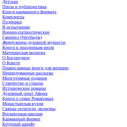
Детские
Проза и публицистика
Книги карманного формата
Комплекты
Подборки
В испытаниях
Военно-патриотические
Гавриил (Ургебадзе)
Жемчужины духовной мудрости
Книги к праздникам июля
Материнская молитва
О Богородице
О Кресте
Православные книги для женщин
Непридуманные рассказы
Многотомные издания
Старчество и старцы
Исторические романы
Духовный опыт Афона
Книги о семье Романовых
Монастырская кухня
Святые целители, молитвы
Воскресным школам
Карманный формат
Крупный шрифт