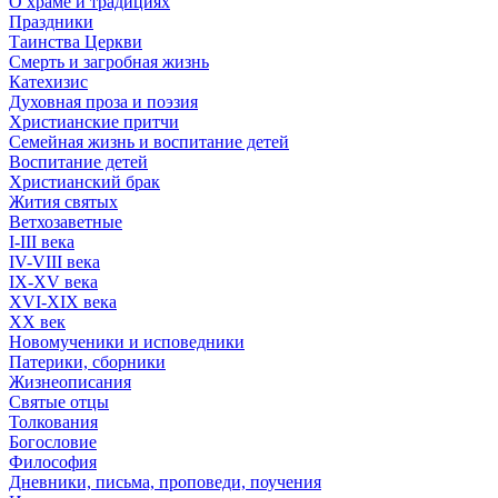
О храме и традициях
Праздники
Таинства Церкви
Смерть и загробная жизнь
Катехизис
Духовная проза и поэзия
Христианские притчи
Семейная жизнь и воспитание детей
Воспитание детей
Христианский брак
Жития святых
Ветхозаветные
I-III века
IV-VIII века
IX-XV века
XVI-XIX века
XX век
Новомученики и исповедники
Патерики, сборники
Жизнеописания
Святые отцы
Толкования
Богословие
Философия
Дневники, письма, проповеди, поучения