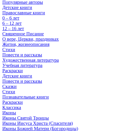
Популярные авторы
Детские книги
Православные книги
0 – 6 лет
6 – 12 лет
12 – 16 лет
Священное Писание
О вере, Церкви, праздниках
Жития, жизнеописания
Стихи
Повести и рассказы
Художественная литература
Учебная литература
Раскраски
Детские книги
Повести и рассказы
Сказки
Стихи
Познавательные книги
Раскраски
Классика
Иконы
Иконы Святой Троицы
Иконы Иисуса Христа (Спасителя)
Иконы Божией Матери (Богородицы)