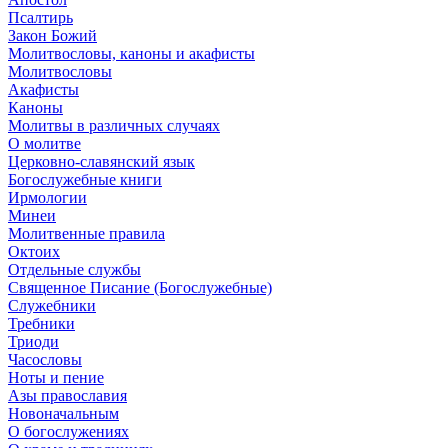
Псалтирь
Закон Божий
Молитвословы, каноны и акафисты
Молитвословы
Акафисты
Каноны
Молитвы в различных случаях
О молитве
Церковно-славянский язык
Богослужебные книги
Ирмологии
Минеи
Молитвенные правила
Октоих
Отдельные службы
Священное Писание (Богослужебные)
Служебники
Требники
Триоди
Часословы
Ноты и пение
Азы православия
Новоначальным
О богослужениях