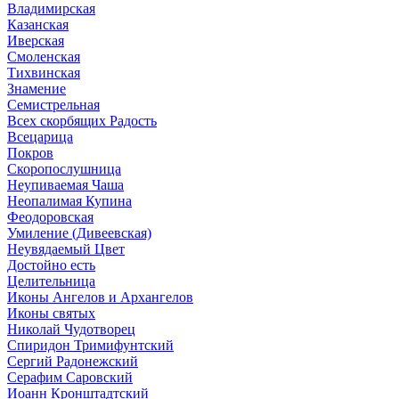
Владимирская
Казанская
Иверская
Смоленская
Тихвинская
Знамение
Семистрельная
Всех скорбящих Радость
Всецарица
Покров
Скоропослушница
Неупиваемая Чаша
Неопалимая Купина
Феодоровская
Умиление (Дивеевская)
Неувядаемый Цвет
Достойно есть
Целительница
Иконы Ангелов и Архангелов
Иконы святых
Николай Чудотворец
Спиридон Тримифунтский
Сергий Радонежский
Серафим Саровский
Иоанн Кронштадтский