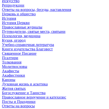
Искусство
Репродукции
Ответы на вопросы, беседы, наставления
Церковь и общество
История
История Церкви
Православные журналы
Путеводители, святые места, святыни
Психология, медицина
Кухня, огород
Учебно-справочная литература
Книги издательства Благовест
Священное Писание
Псалтири
Толкования
Молитвословы
Акафисты
Акафистники
Каноны
Духовная жизнь и аскетика
Жития святых
Богослужение и Таинства
Православное вероучение и катехизис
Посты и Праздники
Ответы на вопросы