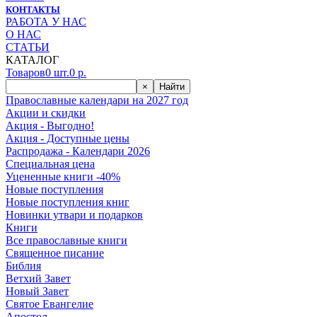
КОНТАКТЫ
РАБОТА У НАС
О НАС
СТАТЬИ
КАТАЛОГ
Товаров
0
шт.
0
р.
×
Найти
Православные календари на 2027 год
Акции и скидки
Акция - Выгодно!
Акция - Доступные цены
Распродажа - Календари 2026
Специальная цена
Уцененные книги -40%
Новые поступления
Новые поступления книг
Новинки утвари и подарков
Книги
Все православные книги
Священное писание
Библия
Ветхий Завет
Новый Завет
Святое Евангелие
Апостол