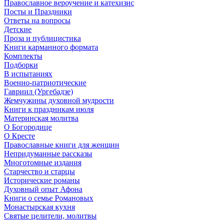
Православное вероучение и катехизис
Посты и Праздники
Ответы на вопросы
Детские
Проза и публицистика
Книги карманного формата
Комплекты
Подборки
В испытаниях
Военно-патриотические
Гавриил (Ургебадзе)
Жемчужины духовной мудрости
Книги к праздникам июля
Материнская молитва
О Богородице
О Кресте
Православные книги для женщин
Непридуманные рассказы
Многотомные издания
Старчество и старцы
Исторические романы
Духовный опыт Афона
Книги о семье Романовых
Монастырская кухня
Святые целители, молитвы