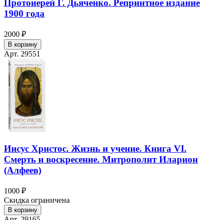
Протоиерей Г. Дьяченко. Репринтное издание
1900 года
2000 ₽
В корзину
Арт. 29551
Иисус Христос. Жизнь и учение. Книга VI.
Смерть и воскресение. Митрополит Иларион
(Алфеев)
1000 ₽
Скидка ограничена
В корзину
Арт. 29165