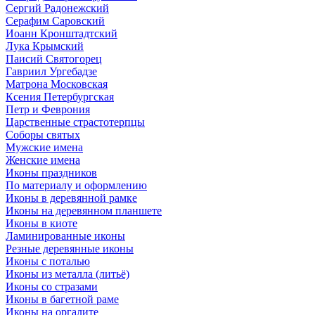
Сергий Радонежский
Серафим Саровский
Иоанн Кронштадтский
Лука Крымский
Паисий Святогорец
Гавриил Ургебадзе
Матрона Московская
Ксения Петербургская
Петр и Феврония
Царственные страстотерпцы
Соборы святых
Мужские имена
Женские имена
Иконы праздников
По материалу и оформлению
Иконы в деревянной рамке
Иконы на деревянном планшете
Иконы в киоте
Ламинированные иконы
Резные деревянные иконы
Иконы с поталью
Иконы из металла (литьё)
Иконы со стразами
Иконы в багетной раме
Иконы на оргалите