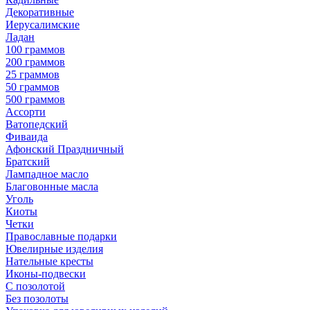
Декоративные
Иерусалимские
Ладан
100 граммов
200 граммов
25 граммов
50 граммов
500 граммов
Ассорти
Ватопедский
Фиваида
Афонский Праздничный
Братский
Лампадное масло
Благовонные масла
Уголь
Киоты
Четки
Православные подарки
Ювелирные изделия
Нательные кресты
Иконы-подвески
С позолотой
Без позолоты