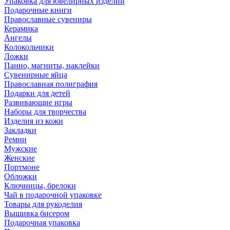
Упаковка для ювелирных изделий
Подарочные книги
Православные сувениры
Керамика
Ангелы
Колокольчики
Ложки
Панно, магниты, наклейки
Сувенирные яйца
Православная полиграфия
Подарки для детей
Развивающие игры
Наборы для творчества
Изделия из кожи
Закладки
Ремни
Мужские
Женские
Портмоне
Обложки
Ключницы, брелоки
Чай в подарочной упаковке
Товары для рукоделия
Вышивка бисером
Подарочная упаковка