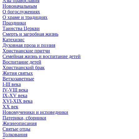
Азы православия
Новоначальным
О богослужениях
О храме и традициях
Праздники
Таинства Церкви
Смерть и загробная жизнь
Катехизис
Духовная проза и поэзия
Христианские притчи
Семейная жизнь и воспитание детей
Воспитание детей
Христианский брак
Жития святых
Ветхозаветные
I-III века
IV-VIII века
IX-XV века
XVI-XIX века
XX век
Новомученики и исповедники
Патерики, сборники
Жизнеописания
Святые отцы
Толкования