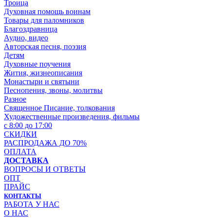
Троица
Духовная помощь воинам
Товары для паломников
Благоздравница
Аудио, видео
Авторская песня, поэзия
Детям
Духовные поучения
Жития, жизнеописания
Монастыри и святыни
Песнопения, звоны, молитвы
Разное
Священное Писание, толкования
Художественные произведения, фильмы
с 8:00 до 17:00
СКИДКИ
РАСПРОДАЖА ДО 70%
ОПЛАТА
ДОСТАВКА
ВОПРОСЫ И ОТВЕТЫ
ОПТ
ПРАЙС
КОНТАКТЫ
РАБОТА У НАС
О НАС