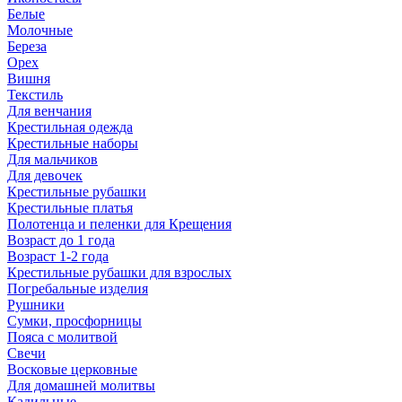
Белые
Молочные
Береза
Орех
Вишня
Текстиль
Для венчания
Крестильная одежда
Крестильные наборы
Для мальчиков
Для девочек
Крестильные рубашки
Крестильные платья
Полотенца и пеленки для Крещения
Возраст до 1 года
Возраст 1-2 года
Крестильные рубашки для взрослых
Погребальные изделия
Рушники
Сумки, просфорницы
Пояса с молитвой
Свечи
Восковые церковные
Для домашней молитвы
Кадильные