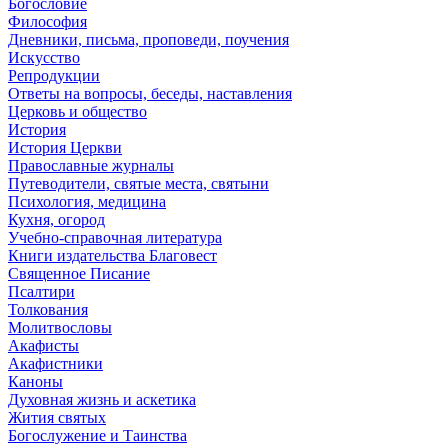
Богословие
Философия
Дневники, письма, проповеди, поучения
Искусство
Репродукции
Ответы на вопросы, беседы, наставления
Церковь и общество
История
История Церкви
Православные журналы
Путеводители, святые места, святыни
Психология, медицина
Кухня, огород
Учебно-справочная литература
Книги издательства Благовест
Священное Писание
Псалтири
Толкования
Молитвословы
Акафисты
Акафистники
Каноны
Духовная жизнь и аскетика
Жития святых
Богослужение и Таинства