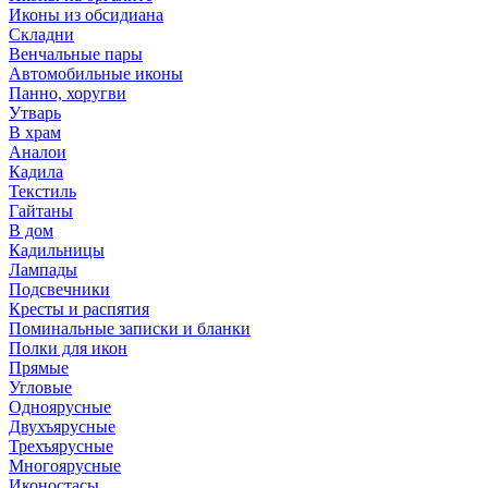
Иконы из обсидиана
Складни
Венчальные пары
Автомобильные иконы
Панно, хоругви
Утварь
В храм
Аналои
Кадила
Текстиль
Гайтаны
В дом
Кадильницы
Лампады
Подсвечники
Кресты и распятия
Поминальные записки и бланки
Полки для икон
Прямые
Угловые
Одноярусные
Двухъярусные
Трехъярусные
Многоярусные
Иконостасы