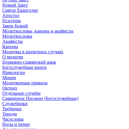
Новый Завет
Святое Евангелие
Апостол
Псалтирь
Закон Божий
Молитвословы, каноны и акафисты
Молитвословы
Акафисты
Каноны
Молитвы в различных случаях
О молитве
Церковно-славянский язык
Богослужебные книги
Ирмологии
Минеи
Молитвенные правила
Октоих
Отдельные службы
Священное Писание (Богослужебные)
Служебники
Требники
Триоди
Часословы
Ноты и пение