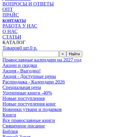
ВОПРОСЫ И ОТВЕТЫ
ОПТ
ПРАЙС
КОНТАКТЫ
РАБОТА У НАС
О НАС
СТАТЬИ
КАТАЛОГ
Товаров
0
шт.
0
р.
×
Найти
Православные календари на 2027 год
Акции и скидки
Акция - Выгодно!
Акция - Доступные цены
Распродажа - Календари 2026
Специальная цена
Уцененные книги -40%
Новые поступления
Новые поступления книг
Новинки утвари и подарков
Книги
Все православные книги
Священное писание
Библия
Ветхий Завет