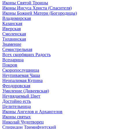
Иконы Святой Троицы
Иконы Иисуса Христа (Спасителя)
Иконы Божией Матери (Богородицы)
Владимирская
Казанская
Иверская
Смоленская
Тихвинская
Знамение
Семистрельная
Всех скорбящих Радость
Всецарица
Покров
Скоропослушница
Неупиваемая Чаша
Неопалимая Купина
Феодоровская
Умиление (Дивеевская)
Неувядаемый Цвет
Достойно есть
Целительница
Иконы Ангелов и Архангелов
Иконы святых
Николай Чудотворец
Спиридон Тримифунтский