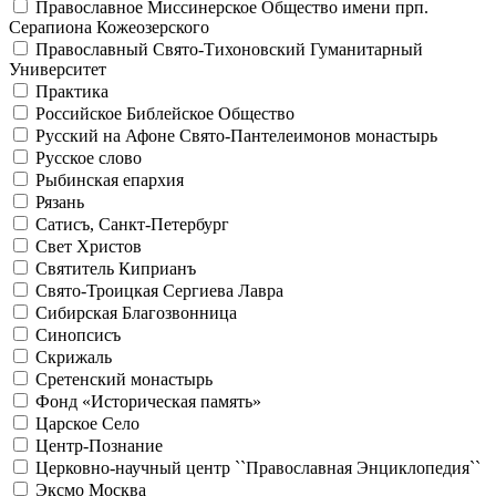
Православное Миссинерское Общество имени прп.
Серапиона Кожеозерского
Православный Свято-Тихоновский Гуманитарный
Университет
Практика
Российское Библейское Общество
Русский на Афоне Свято-Пантелеимонов монастырь
Русское слово
Рыбинская епархия
Рязань
Сатисъ, Санкт-Петербург
Свет Христов
Святитель Киприанъ
Свято-Троицкая Сергиева Лавра
Сибирская Благозвонница
Синопсисъ
Скрижаль
Сретенский монастырь
Фонд «Историческая память»
Царское Село
Центр-Познание
Церковно-научный центр ``Православная Энциклопедия``
Эксмо Москва