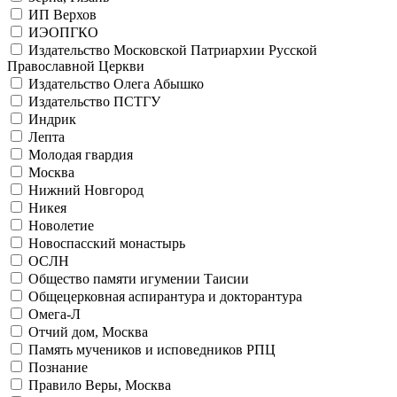
ИП Верхов
ИЭОПГКО
Издательство Московской Патриархии Русской
Православной Церкви
Издательство Олега Абышко
Издательство ПСТГУ
Индрик
Лепта
Молодая гвардия
Москва
Нижний Новгород
Никея
Новолетие
Новоспасский монастырь
ОСЛН
Общество памяти игумении Таисии
Общецерковная аспирантура и докторантура
Омега-Л
Отчий дом, Москва
Память мучеников и исповедников РПЦ
Познание
Правило Веры, Москва