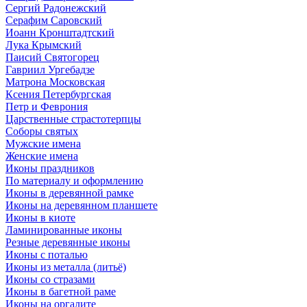
Сергий Радонежский
Серафим Саровский
Иоанн Кронштадтский
Лука Крымский
Паисий Святогорец
Гавриил Ургебадзе
Матрона Московская
Ксения Петербургская
Петр и Феврония
Царственные страстотерпцы
Соборы святых
Мужские имена
Женские имена
Иконы праздников
По материалу и оформлению
Иконы в деревянной рамке
Иконы на деревянном планшете
Иконы в киоте
Ламинированные иконы
Резные деревянные иконы
Иконы с поталью
Иконы из металла (литьё)
Иконы со стразами
Иконы в багетной раме
Иконы на оргалите