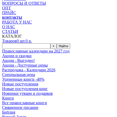
ВОПРОСЫ И ОТВЕТЫ
ОПТ
ПРАЙС
КОНТАКТЫ
РАБОТА У НАС
О НАС
СТАТЬИ
КАТАЛОГ
Товаров
0
шт.
0
р.
×
Найти
Православные календари на 2027 год
Акции и скидки
Акция - Выгодно!
Акция - Доступные цены
Распродажа - Календари 2026
Специальная цена
Уцененные книги -40%
Новые поступления
Новые поступления книг
Новинки утвари и подарков
Книги
Все православные книги
Священное писание
Библия
Ветхий Завет