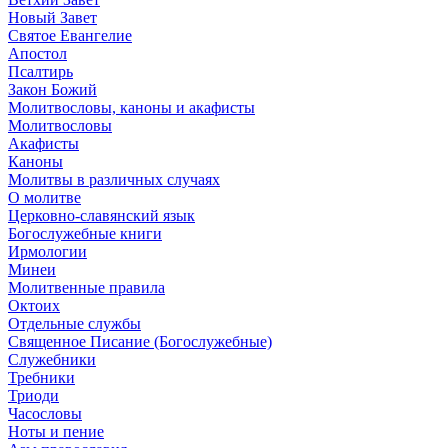
Новый Завет
Святое Евангелие
Апостол
Псалтирь
Закон Божий
Молитвословы, каноны и акафисты
Молитвословы
Акафисты
Каноны
Молитвы в различных случаях
О молитве
Церковно-славянский язык
Богослужебные книги
Ирмологии
Минеи
Молитвенные правила
Октоих
Отдельные службы
Священное Писание (Богослужебные)
Служебники
Требники
Триоди
Часословы
Ноты и пение