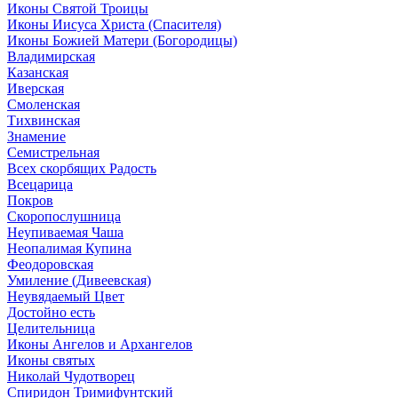
Иконы Святой Троицы
Иконы Иисуса Христа (Спасителя)
Иконы Божией Матери (Богородицы)
Владимирская
Казанская
Иверская
Смоленская
Тихвинская
Знамение
Семистрельная
Всех скорбящих Радость
Всецарица
Покров
Скоропослушница
Неупиваемая Чаша
Неопалимая Купина
Феодоровская
Умиление (Дивеевская)
Неувядаемый Цвет
Достойно есть
Целительница
Иконы Ангелов и Архангелов
Иконы святых
Николай Чудотворец
Спиридон Тримифунтский