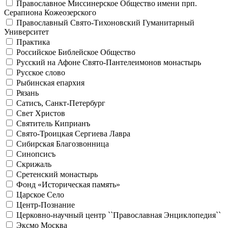
Православное Миссинерское Общество имени прп.
Серапиона Кожеозерского
Православный Свято-Тихоновский Гуманитарный
Университет
Практика
Российское Библейское Общество
Русский на Афоне Свято-Пантелеимонов монастырь
Русское слово
Рыбинская епархия
Рязань
Сатисъ, Санкт-Петербург
Свет Христов
Святитель Киприанъ
Свято-Троицкая Сергиева Лавра
Сибирская Благозвонница
Синопсисъ
Скрижаль
Сретенский монастырь
Фонд «Историческая память»
Царское Село
Центр-Познание
Церковно-научный центр ``Православная Энциклопедия``
Эксмо Москва