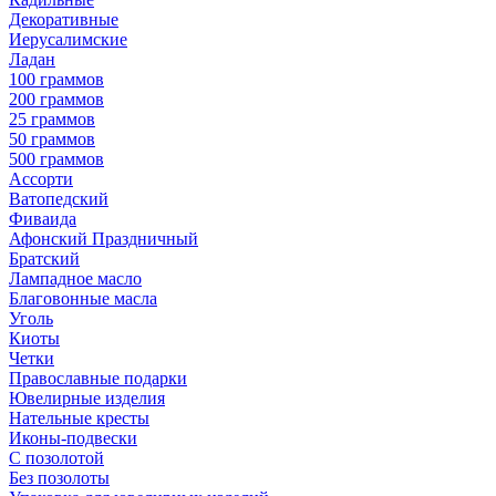
Декоративные
Иерусалимские
Ладан
100 граммов
200 граммов
25 граммов
50 граммов
500 граммов
Ассорти
Ватопедский
Фиваида
Афонский Праздничный
Братский
Лампадное масло
Благовонные масла
Уголь
Киоты
Четки
Православные подарки
Ювелирные изделия
Нательные кресты
Иконы-подвески
С позолотой
Без позолоты