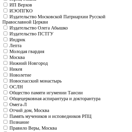
ИП Верхов
ИЭОПГКО
Издательство Московской Патриархии Русской
Православной Церкви
Издательство Олега Абышко
Издательство ПСТГУ
Индрик
Лепта
Молодая гвардия
Москва
Нижний Новгород
Никея
Новолетие
Новоспасский монастырь
ОСЛН
Общество памяти игумении Таисии
Общецерковная аспирантура и докторантура
Омега-Л
Отчий дом, Москва
Память мучеников и исповедников РПЦ
Познание
Правило Веры, Москва