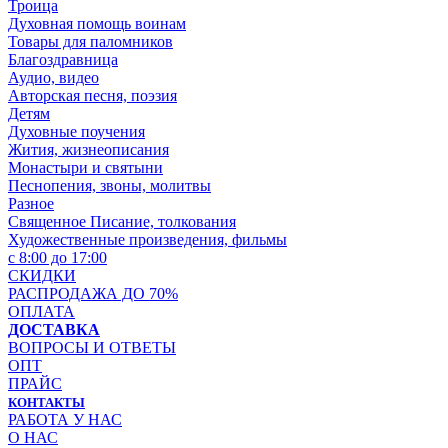
Троица
Духовная помощь воинам
Товары для паломников
Благоздравница
Аудио, видео
Авторская песня, поэзия
Детям
Духовные поучения
Жития, жизнеописания
Монастыри и святыни
Песнопения, звоны, молитвы
Разное
Священное Писание, толкования
Художественные произведения, фильмы
с 8:00 до 17:00
СКИДКИ
РАСПРОДАЖА ДО 70%
ОПЛАТА
ДОСТАВКА
ВОПРОСЫ И ОТВЕТЫ
ОПТ
ПРАЙС
КОНТАКТЫ
РАБОТА У НАС
О НАС