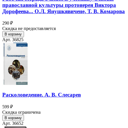
православной культуры протоиерея Виктора
Дорофеева... О.Л. Янушкявичене, Т. В. Комарова
290 ₽
Скидка не предоставляется
В корзину
Арт. 36825
Расколоведение. А. В. Слесарев
599 ₽
Скидка ограничена
В корзину
Арт. 36652