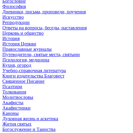
Богословие
Философия
Дневники, письма, проповеди, поучения
Искусство
Репродукции
Ответы на вопросы, беседы, наставления
Церковь и общество
История
История Церкви
Православные журналы
Путеводители, святые места, святыни
Психология, медицина
Кухня, огород
Учебно-справочная литература
Книги издательства Благовест
Священное Писание
Псалтири
Толкования
Молитвословы
Акафисты
Акафистники
Каноны
Духовная жизнь и аскетика
Жития святых
Богослужение и Таинства