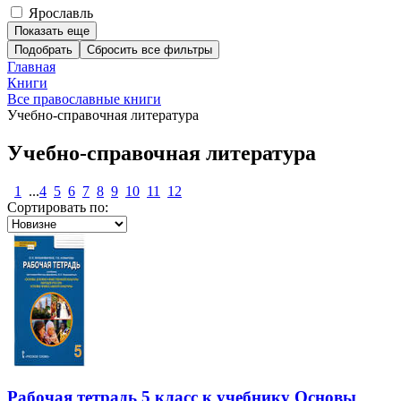
Ярославль
Показать еще
Подобрать
Главная
Книги
Все православные книги
Учебно-справочная литература
Учебно-справочная литература
1
...
4
5
6
7
8
9
10
11
12
Сортировать по:
Рабочая тетрадь 5 класс к учебнику Основы