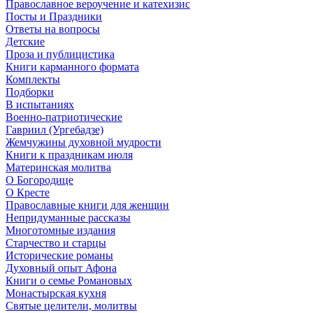
Православное вероучение и катехизис
Посты и Праздники
Ответы на вопросы
Детские
Проза и публицистика
Книги карманного формата
Комплекты
Подборки
В испытаниях
Военно-патриотические
Гавриил (Ургебадзе)
Жемчужины духовной мудрости
Книги к праздникам июля
Материнская молитва
О Богородице
О Кресте
Православные книги для женщин
Непридуманные рассказы
Многотомные издания
Старчество и старцы
Исторические романы
Духовный опыт Афона
Книги о семье Романовых
Монастырская кухня
Святые целители, молитвы