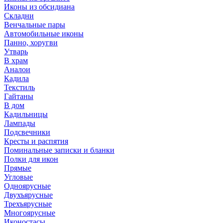
Иконы из обсидиана
Складни
Венчальные пары
Автомобильные иконы
Панно, хоругви
Утварь
В храм
Аналои
Кадила
Текстиль
Гайтаны
В дом
Кадильницы
Лампады
Подсвечники
Кресты и распятия
Поминальные записки и бланки
Полки для икон
Прямые
Угловые
Одноярусные
Двухъярусные
Трехъярусные
Многоярусные
Иконостасы