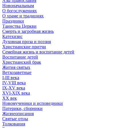
Азы православия
Новоначальным
О богослужениях
О храме и традициях
Праздники
Таинства Церкви
Смерть и загробная жизнь
Катехизис
Духовная проза и поэзия
Христианские притчи
Семейная жизнь и воспитание детей
Воспитание детей
Христианский брак
Жития святых
Ветхозаветные
I-III века
IV-VIII века
IX-XV века
XVI-XIX века
XX век
Новомученики и исповедники
Патерики, сборники
Жизнеописания
Святые отцы
Толкования