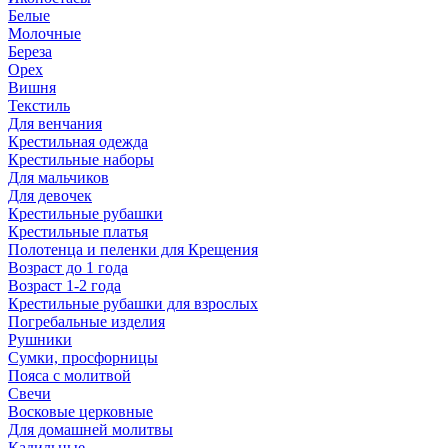
Белые
Молочные
Береза
Орех
Вишня
Текстиль
Для венчания
Крестильная одежда
Крестильные наборы
Для мальчиков
Для девочек
Крестильные рубашки
Крестильные платья
Полотенца и пеленки для Крещения
Возраст до 1 года
Возраст 1-2 года
Крестильные рубашки для взрослых
Погребальные изделия
Рушники
Сумки, просфорницы
Пояса с молитвой
Свечи
Восковые церковные
Для домашней молитвы
Кадильные