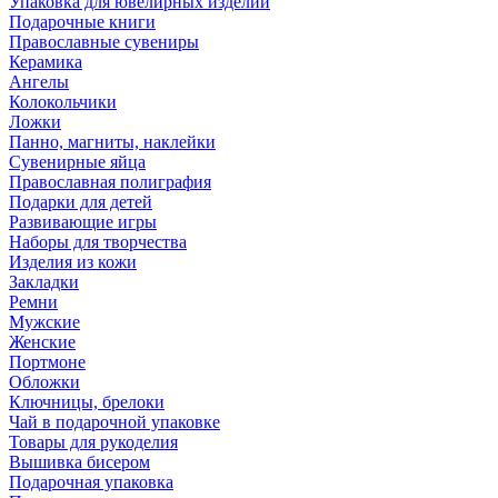
Упаковка для ювелирных изделий
Подарочные книги
Православные сувениры
Керамика
Ангелы
Колокольчики
Ложки
Панно, магниты, наклейки
Сувенирные яйца
Православная полиграфия
Подарки для детей
Развивающие игры
Наборы для творчества
Изделия из кожи
Закладки
Ремни
Мужские
Женские
Портмоне
Обложки
Ключницы, брелоки
Чай в подарочной упаковке
Товары для рукоделия
Вышивка бисером
Подарочная упаковка