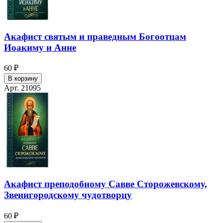
Акафист святым и праведным Богоотцам
Иоакиму и Анне
60 ₽
В корзину
Арт. 21095
Акафист преподобному Савве Сторожевскому,
Звенигородскому чудотворцу
60 ₽