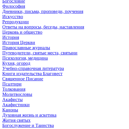
Богословие
Философия
Дневники, письма, проповеди, поучения
Искусство
Репродукции
Ответы на вопросы, беседы, наставления
Церковь и общество
История
История Церкви
Православные журналы
Путеводители, святые места, святыни
Психология, медицина
Кухня, огород
Учебно-справочная литература
Книги издательства Благовест
Священное Писание
Псалтири
Толкования
Молитвословы
Акафисты
Акафистники
Каноны
Духовная жизнь и аскетика
Жития святых
Богослужение и Таинства