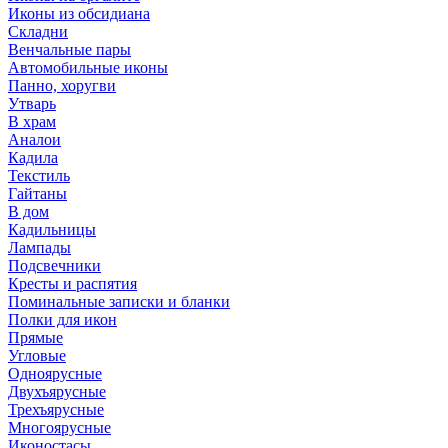
Иконы из обсидиана
Складни
Венчальные пары
Автомобильные иконы
Панно, хоругви
Утварь
В храм
Аналои
Кадила
Текстиль
Гайтаны
В дом
Кадильницы
Лампады
Подсвечники
Кресты и распятия
Поминальные записки и бланки
Полки для икон
Прямые
Угловые
Одноярусные
Двухъярусные
Трехъярусные
Многоярусные
Иконостасы