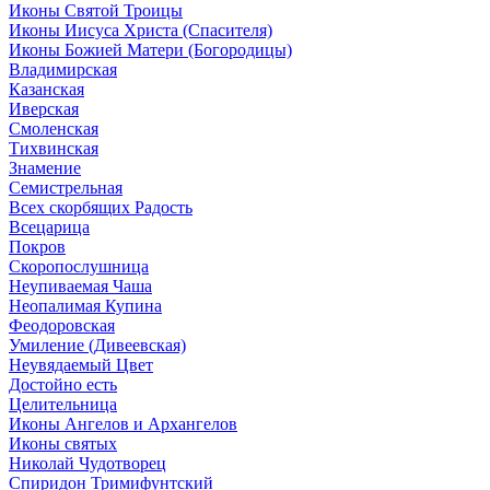
Иконы Святой Троицы
Иконы Иисуса Христа (Спасителя)
Иконы Божией Матери (Богородицы)
Владимирская
Казанская
Иверская
Смоленская
Тихвинская
Знамение
Семистрельная
Всех скорбящих Радость
Всецарица
Покров
Скоропослушница
Неупиваемая Чаша
Неопалимая Купина
Феодоровская
Умиление (Дивеевская)
Неувядаемый Цвет
Достойно есть
Целительница
Иконы Ангелов и Архангелов
Иконы святых
Николай Чудотворец
Спиридон Тримифунтский