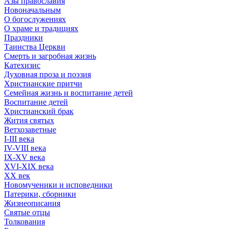
Азы православия
Новоначальным
О богослужениях
О храме и традициях
Праздники
Таинства Церкви
Смерть и загробная жизнь
Катехизис
Духовная проза и поэзия
Христианские притчи
Семейная жизнь и воспитание детей
Воспитание детей
Христианский брак
Жития святых
Ветхозаветные
I-III века
IV-VIII века
IX-XV века
XVI-XIX века
XX век
Новомученики и исповедники
Патерики, сборники
Жизнеописания
Святые отцы
Толкования