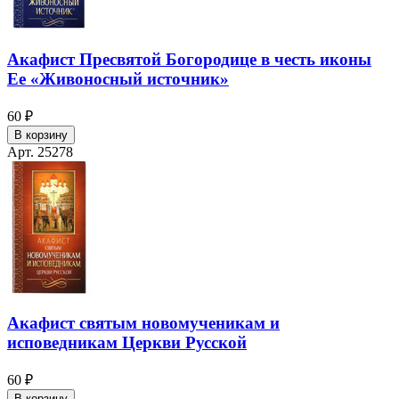
Акафист Пресвятой Богородице в честь иконы
Ее «Живоносный источник»
60 ₽
В корзину
Арт. 25278
Акафист святым новомученикам и
исповедникам Церкви Русской
60 ₽
В корзину