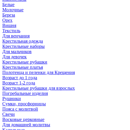
Белые
Молочные
Береза
Орех
Вишня
Текстиль
Для венчания
Крестильная одежда
Крестильные наборы
Для мальчиков
Для девочек
Крестильные рубашки
Крестильные платья
Полотенца и пеленки для Крещения
Возраст до 1 года
Возраст 1-2 года
Крестильные рубашки для взрослых
Погребальные изделия
Рушники
Сумки, просфорницы
Пояса с молитвой
Свечи
Восковые церковные
Для домашней молитвы
Кадильные