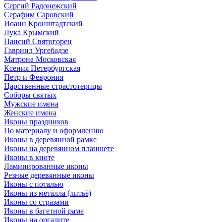
Сергий Радонежский
Серафим Саровский
Иоанн Кронштадтский
Лука Крымский
Паисий Святогорец
Гавриил Ургебадзе
Матрона Московская
Ксения Петербургская
Петр и Феврония
Царственные страстотерпцы
Соборы святых
Мужские имена
Женские имена
Иконы праздников
По материалу и оформлению
Иконы в деревянной рамке
Иконы на деревянном планшете
Иконы в киоте
Ламинированные иконы
Резные деревянные иконы
Иконы с поталью
Иконы из металла (литьё)
Иконы со стразами
Иконы в багетной раме
Иконы на оргалите