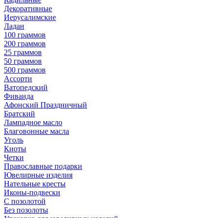
Декоративные
Иерусалимские
Ладан
100 граммов
200 граммов
25 граммов
50 граммов
500 граммов
Ассорти
Ватопедский
Фиваида
Афонский Праздничный
Братский
Лампадное масло
Благовонные масла
Уголь
Киоты
Четки
Православные подарки
Ювелирные изделия
Нательные кресты
Иконы-подвески
С позолотой
Без позолоты