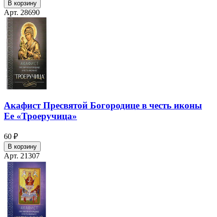
В корзину
Арт. 28690
Акафист Пресвятой Богородице в честь иконы
Ее «Троеручица»
60 ₽
В корзину
Арт. 21307