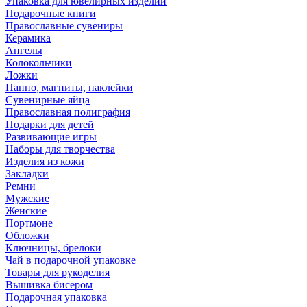
Упаковка для ювелирных изделий
Подарочные книги
Православные сувениры
Керамика
Ангелы
Колокольчики
Ложки
Панно, магниты, наклейки
Сувенирные яйца
Православная полиграфия
Подарки для детей
Развивающие игры
Наборы для творчества
Изделия из кожи
Закладки
Ремни
Мужские
Женские
Портмоне
Обложки
Ключницы, брелоки
Чай в подарочной упаковке
Товары для рукоделия
Вышивка бисером
Подарочная упаковка