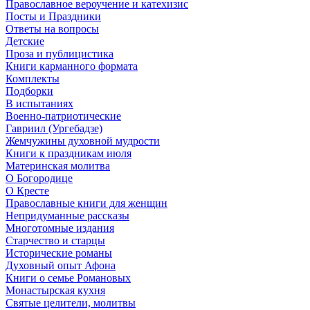
Православное вероучение и катехизис
Посты и Праздники
Ответы на вопросы
Детские
Проза и публицистика
Книги карманного формата
Комплекты
Подборки
В испытаниях
Военно-патриотические
Гавриил (Ургебадзе)
Жемчужины духовной мудрости
Книги к праздникам июля
Материнская молитва
О Богородице
О Кресте
Православные книги для женщин
Непридуманные рассказы
Многотомные издания
Старчество и старцы
Исторические романы
Духовный опыт Афона
Книги о семье Романовых
Монастырская кухня
Святые целители, молитвы