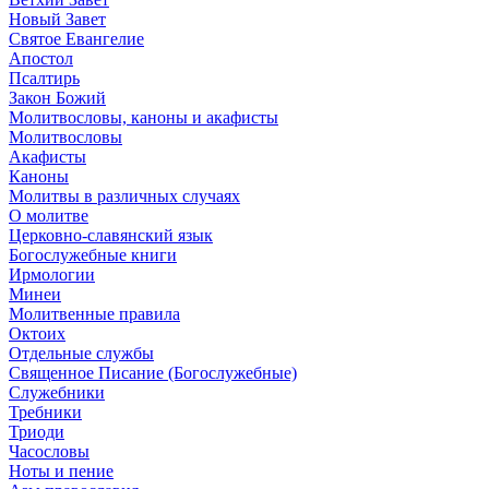
Новый Завет
Святое Евангелие
Апостол
Псалтирь
Закон Божий
Молитвословы, каноны и акафисты
Молитвословы
Акафисты
Каноны
Молитвы в различных случаях
О молитве
Церковно-славянский язык
Богослужебные книги
Ирмологии
Минеи
Молитвенные правила
Октоих
Отдельные службы
Священное Писание (Богослужебные)
Служебники
Требники
Триоди
Часословы
Ноты и пение