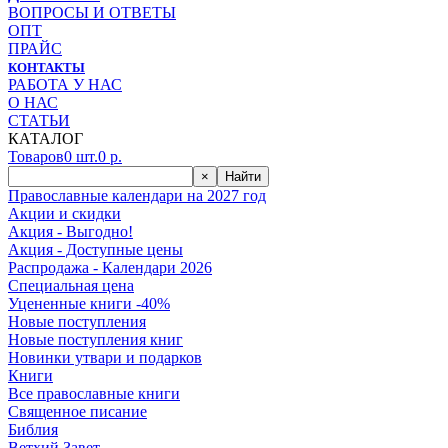
ВОПРОСЫ И ОТВЕТЫ
ОПТ
ПРАЙС
КОНТАКТЫ
РАБОТА У НАС
О НАС
СТАТЬИ
КАТАЛОГ
Товаров
0
шт.
0
р.
×
Найти
Православные календари на 2027 год
Акции и скидки
Акция - Выгодно!
Акция - Доступные цены
Распродажа - Календари 2026
Специальная цена
Уцененные книги -40%
Новые поступления
Новые поступления книг
Новинки утвари и подарков
Книги
Все православные книги
Священное писание
Библия
Ветхий Завет