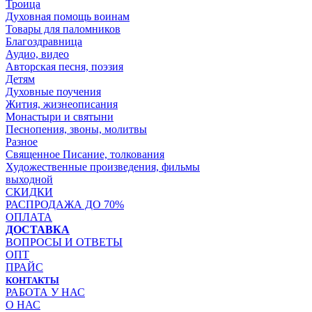
Троица
Духовная помощь воинам
Товары для паломников
Благоздравница
Аудио, видео
Авторская песня, поэзия
Детям
Духовные поучения
Жития, жизнеописания
Монастыри и святыни
Песнопения, звоны, молитвы
Разное
Священное Писание, толкования
Художественные произведения, фильмы
выходной
СКИДКИ
РАСПРОДАЖА ДО 70%
ОПЛАТА
ДОСТАВКА
ВОПРОСЫ И ОТВЕТЫ
ОПТ
ПРАЙС
КОНТАКТЫ
РАБОТА У НАС
О НАС