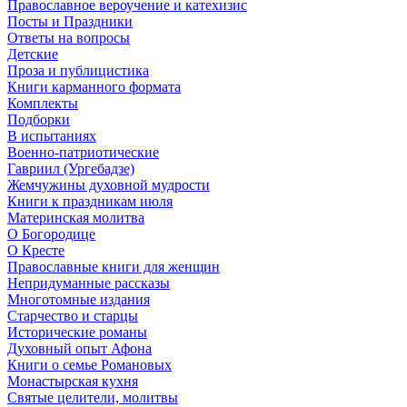
Православное вероучение и катехизис
Посты и Праздники
Ответы на вопросы
Детские
Проза и публицистика
Книги карманного формата
Комплекты
Подборки
В испытаниях
Военно-патриотические
Гавриил (Ургебадзе)
Жемчужины духовной мудрости
Книги к праздникам июля
Материнская молитва
О Богородице
О Кресте
Православные книги для женщин
Непридуманные рассказы
Многотомные издания
Старчество и старцы
Исторические романы
Духовный опыт Афона
Книги о семье Романовых
Монастырская кухня
Святые целители, молитвы