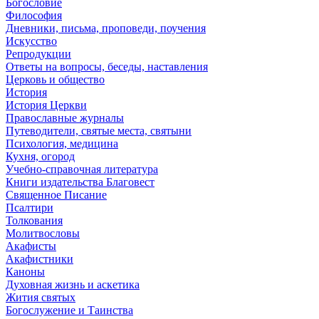
Богословие
Философия
Дневники, письма, проповеди, поучения
Искусство
Репродукции
Ответы на вопросы, беседы, наставления
Церковь и общество
История
История Церкви
Православные журналы
Путеводители, святые места, святыни
Психология, медицина
Кухня, огород
Учебно-справочная литература
Книги издательства Благовест
Священное Писание
Псалтири
Толкования
Молитвословы
Акафисты
Акафистники
Каноны
Духовная жизнь и аскетика
Жития святых
Богослужение и Таинства