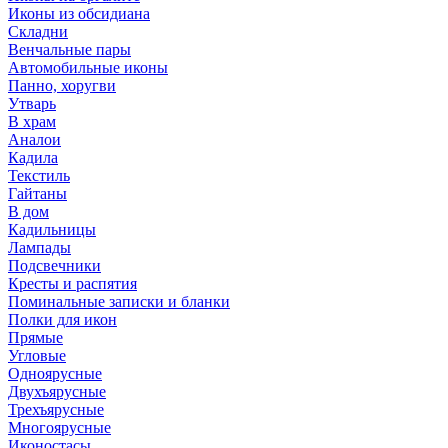
Иконы из обсидиана
Складни
Венчальные пары
Автомобильные иконы
Панно, хоругви
Утварь
В храм
Аналои
Кадила
Текстиль
Гайтаны
В дом
Кадильницы
Лампады
Подсвечники
Кресты и распятия
Поминальные записки и бланки
Полки для икон
Прямые
Угловые
Одноярусные
Двухъярусные
Трехъярусные
Многоярусные
Иконостасы