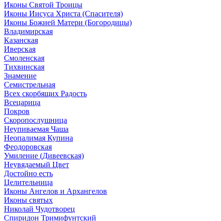
Иконы Святой Троицы
Иконы Иисуса Христа (Спасителя)
Иконы Божией Матери (Богородицы)
Владимирская
Казанская
Иверская
Смоленская
Тихвинская
Знамение
Семистрельная
Всех скорбящих Радость
Всецарица
Покров
Скоропослушница
Неупиваемая Чаша
Неопалимая Купина
Феодоровская
Умиление (Дивеевская)
Неувядаемый Цвет
Достойно есть
Целительница
Иконы Ангелов и Архангелов
Иконы святых
Николай Чудотворец
Спиридон Тримифунтский