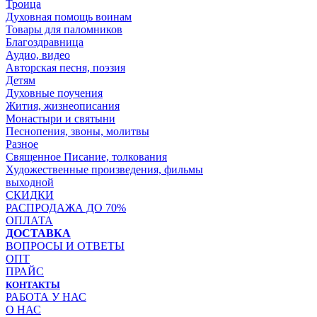
Троица
Духовная помощь воинам
Товары для паломников
Благоздравница
Аудио, видео
Авторская песня, поэзия
Детям
Духовные поучения
Жития, жизнеописания
Монастыри и святыни
Песнопения, звоны, молитвы
Разное
Священное Писание, толкования
Художественные произведения, фильмы
выходной
СКИДКИ
РАСПРОДАЖА ДО 70%
ОПЛАТА
ДОСТАВКА
ВОПРОСЫ И ОТВЕТЫ
ОПТ
ПРАЙС
КОНТАКТЫ
РАБОТА У НАС
О НАС