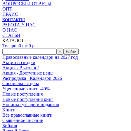
ВОПРОСЫ И ОТВЕТЫ
ОПТ
ПРАЙС
КОНТАКТЫ
РАБОТА У НАС
О НАС
СТАТЬИ
КАТАЛОГ
Товаров
0
шт.
0
р.
×
Найти
Православные календари на 2027 год
Акции и скидки
Акция - Выгодно!
Акция - Доступные цены
Распродажа - Календари 2026
Специальная цена
Уцененные книги -40%
Новые поступления
Новые поступления книг
Новинки утвари и подарков
Книги
Все православные книги
Священное писание
Библия
Ветхий Завет