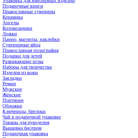
Упаковка для ювелирных изделий
Подарочные книги
Православные сувениры
Керамика
Ангелы
Колокольчики
Ложки
Панно, магниты, наклейки
Сувенирные яйца
Православная полиграфия
Подарки для детей
Развивающие игры
Наборы для творчества
Изделия из кожи
Закладки
Ремни
Мужские
Женские
Портмоне
Обложки
Ключницы, брелоки
Чай в подарочной упаковке
Товары для рукоделия
Вышивка бисером
Подарочная упаковка