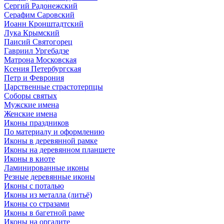
Сергий Радонежский
Серафим Саровский
Иоанн Кронштадтский
Лука Крымский
Паисий Святогорец
Гавриил Ургебадзе
Матрона Московская
Ксения Петербургская
Петр и Феврония
Царственные страстотерпцы
Соборы святых
Мужские имена
Женские имена
Иконы праздников
По материалу и оформлению
Иконы в деревянной рамке
Иконы на деревянном планшете
Иконы в киоте
Ламинированные иконы
Резные деревянные иконы
Иконы с поталью
Иконы из металла (литьё)
Иконы со стразами
Иконы в багетной раме
Иконы на оргалите