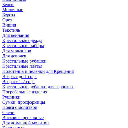
Белые
Молочные
Береза
Орех
Вишня
Текстиль
Для венчания
Крестильная одежда
Крестильные наборы
Для мальчиков
Для девочек
Крестильные рубашки
Крестильные платья
Полотенца и пеленки для Крещения
Возраст до 1 года
Возраст 1-2 года
Крестильные рубашки для взрослых
Погребальные изделия
Рушники
Сумки, просфорницы
Пояса с молитвой
Свечи
Восковые церковные
Для домашней молитвы
Кадильные