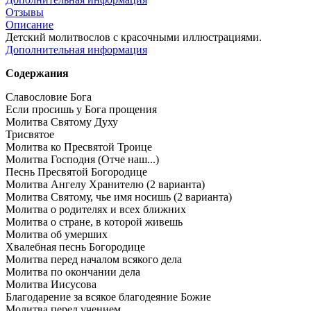
Отзывы
Описание
Детский молитвослов с красочными иллюстрациями.
Дополнительная информация
Содержания
Славословие Бога
Если просишь у Бога прощения
Молитва Святому Духу
Трисвятое
Молитва ко Пресвятой Троице
Молитва Господня (Отче наш...)
Песнь Пресвятой Богородице
Молитва Ангелу Хранителю (2 варианта)
Молитва Святому, чье имя носишь (2 варианта)
Молитва о родителях и всех ближних
Молитва о стране, в которой живешь
Молитва об умерших
Хвалебная песнь Богородице
Молитва перед началом всякого дела
Молитва по окончании дела
Молитва Иисусова
Благодарение за всякое благодеяние Божие
Молитва перед учением