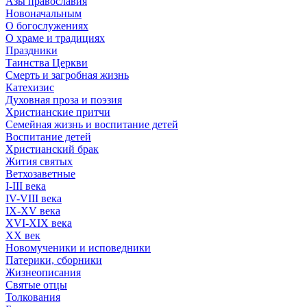
Азы православия
Новоначальным
О богослужениях
О храме и традициях
Праздники
Таинства Церкви
Смерть и загробная жизнь
Катехизис
Духовная проза и поэзия
Христианские притчи
Семейная жизнь и воспитание детей
Воспитание детей
Христианский брак
Жития святых
Ветхозаветные
I-III века
IV-VIII века
IX-XV века
XVI-XIX века
XX век
Новомученики и исповедники
Патерики, сборники
Жизнеописания
Святые отцы
Толкования