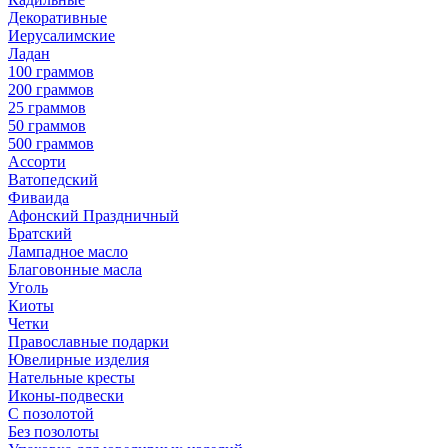
Декоративные
Иерусалимские
Ладан
100 граммов
200 граммов
25 граммов
50 граммов
500 граммов
Ассорти
Ватопедский
Фиваида
Афонский Праздничный
Братский
Лампадное масло
Благовонные масла
Уголь
Киоты
Четки
Православные подарки
Ювелирные изделия
Нательные кресты
Иконы-подвески
С позолотой
Без позолоты