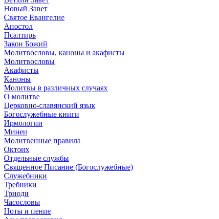
Новый Завет
Святое Евангелие
Апостол
Псалтирь
Закон Божий
Молитвословы, каноны и акафисты
Молитвословы
Акафисты
Каноны
Молитвы в различных случаях
О молитве
Церковно-славянский язык
Богослужебные книги
Ирмологии
Минеи
Молитвенные правила
Октоих
Отдельные службы
Священное Писание (Богослужебные)
Служебники
Требники
Триоди
Часословы
Ноты и пение