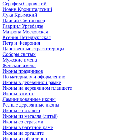
Серафим Саровский
Иоанн Кронштадтский
Лука Крымский
Паисий Святогорец
Гавриил Ургебадзе
Матрона Московская
Ксения Петербургская
Петр и Феврония
Царственные страстотерпцы
Соборы святых
Мужские имена
Женские имена
Иконы праздников
По материалу и оформлению
Иконы в деревянной рамке
Иконы на деревянном планшете
Иконы в киоте
Ламинированные иконы
Резные деревянные иконы
Иконы с поталью
Иконы из металла (литьё)
Иконы со стразами
Иконы в багетной раме
Иконы на оргалите
Иконы из обсидиана