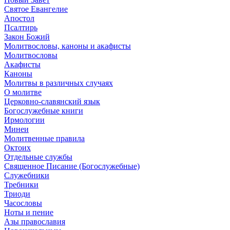
Святое Евангелие
Апостол
Псалтирь
Закон Божий
Молитвословы, каноны и акафисты
Молитвословы
Акафисты
Каноны
Молитвы в различных случаях
О молитве
Церковно-славянский язык
Богослужебные книги
Ирмологии
Минеи
Молитвенные правила
Октоих
Отдельные службы
Священное Писание (Богослужебные)
Служебники
Требники
Триоди
Часословы
Ноты и пение
Азы православия