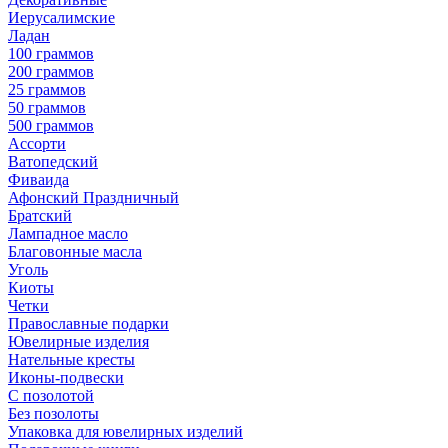
Иерусалимские
Ладан
100 граммов
200 граммов
25 граммов
50 граммов
500 граммов
Ассорти
Ватопедский
Фиваида
Афонский Праздничный
Братский
Лампадное масло
Благовонные масла
Уголь
Киоты
Четки
Православные подарки
Ювелирные изделия
Нательные кресты
Иконы-подвески
С позолотой
Без позолоты
Упаковка для ювелирных изделий