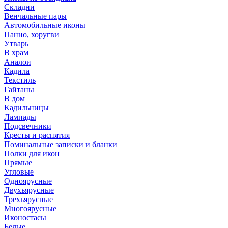
Складни
Венчальные пары
Автомобильные иконы
Панно, хоругви
Утварь
В храм
Аналои
Кадила
Текстиль
Гайтаны
В дом
Кадильницы
Лампады
Подсвечники
Кресты и распятия
Поминальные записки и бланки
Полки для икон
Прямые
Угловые
Одноярусные
Двухъярусные
Трехъярусные
Многоярусные
Иконостасы
Белые