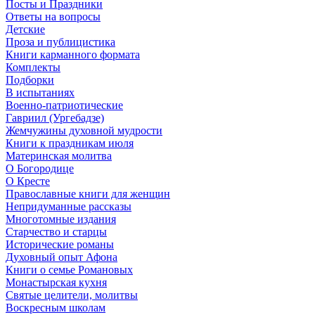
Посты и Праздники
Ответы на вопросы
Детские
Проза и публицистика
Книги карманного формата
Комплекты
Подборки
В испытаниях
Военно-патриотические
Гавриил (Ургебадзе)
Жемчужины духовной мудрости
Книги к праздникам июля
Материнская молитва
О Богородице
О Кресте
Православные книги для женщин
Непридуманные рассказы
Многотомные издания
Старчество и старцы
Исторические романы
Духовный опыт Афона
Книги о семье Романовых
Монастырская кухня
Святые целители, молитвы
Воскресным школам