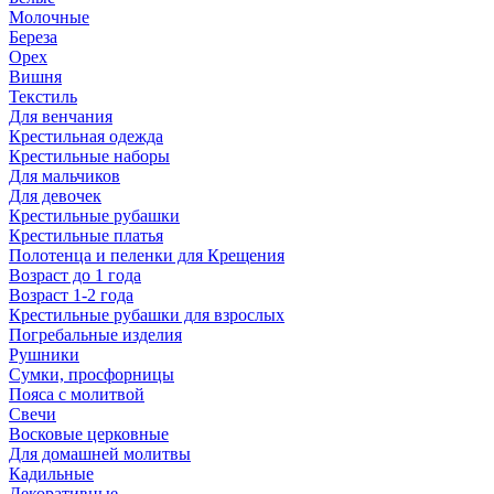
Молочные
Береза
Орех
Вишня
Текстиль
Для венчания
Крестильная одежда
Крестильные наборы
Для мальчиков
Для девочек
Крестильные рубашки
Крестильные платья
Полотенца и пеленки для Крещения
Возраст до 1 года
Возраст 1-2 года
Крестильные рубашки для взрослых
Погребальные изделия
Рушники
Сумки, просфорницы
Пояса с молитвой
Свечи
Восковые церковные
Для домашней молитвы
Кадильные
Декоративные