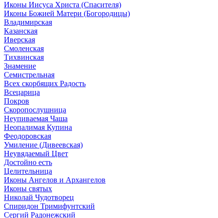
Иконы Иисуса Христа (Спасителя)
Иконы Божией Матери (Богородицы)
Владимирская
Казанская
Иверская
Смоленская
Тихвинская
Знамение
Семистрельная
Всех скорбящих Радость
Всецарица
Покров
Скоропослушница
Неупиваемая Чаша
Неопалимая Купина
Феодоровская
Умиление (Дивеевская)
Неувядаемый Цвет
Достойно есть
Целительница
Иконы Ангелов и Архангелов
Иконы святых
Николай Чудотворец
Спиридон Тримифунтский
Сергий Радонежский