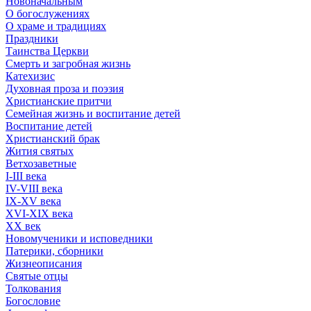
Новоначальным
О богослужениях
О храме и традициях
Праздники
Таинства Церкви
Смерть и загробная жизнь
Катехизис
Духовная проза и поэзия
Христианские притчи
Семейная жизнь и воспитание детей
Воспитание детей
Христианский брак
Жития святых
Ветхозаветные
I-III века
IV-VIII века
IX-XV века
XVI-XIX века
XX век
Новомученики и исповедники
Патерики, сборники
Жизнеописания
Святые отцы
Толкования
Богословие