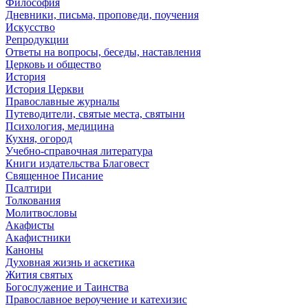
Философия
Дневники, письма, проповеди, поучения
Искусство
Репродукции
Ответы на вопросы, беседы, наставления
Церковь и общество
История
История Церкви
Православные журналы
Путеводители, святые места, святыни
Психология, медицина
Кухня, огород
Учебно-справочная литература
Книги издательства Благовест
Священное Писание
Псалтири
Толкования
Молитвословы
Акафисты
Акафистники
Каноны
Духовная жизнь и аскетика
Жития святых
Богослужение и Таинства
Православное вероучение и катехизис