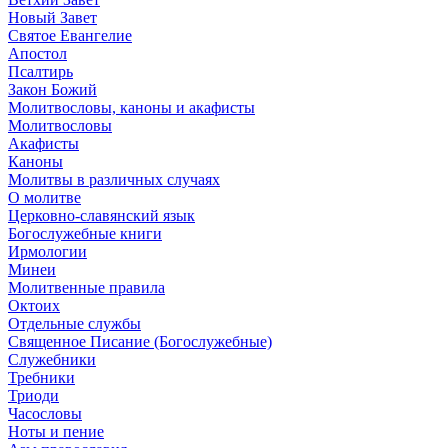
Новый Завет
Святое Евангелие
Апостол
Псалтирь
Закон Божий
Молитвословы, каноны и акафисты
Молитвословы
Акафисты
Каноны
Молитвы в различных случаях
О молитве
Церковно-славянский язык
Богослужебные книги
Ирмологии
Минеи
Молитвенные правила
Октоих
Отдельные службы
Священное Писание (Богослужебные)
Служебники
Требники
Триоди
Часословы
Ноты и пение