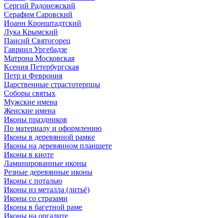
Сергий Радонежский
Серафим Саровский
Иоанн Кронштадтский
Лука Крымский
Паисий Святогорец
Гавриил Ургебадзе
Матрона Московская
Ксения Петербургская
Петр и Феврония
Царственные страстотерпцы
Соборы святых
Мужские имена
Женские имена
Иконы праздников
По материалу и оформлению
Иконы в деревянной рамке
Иконы на деревянном планшете
Иконы в киоте
Ламинированные иконы
Резные деревянные иконы
Иконы с поталью
Иконы из металла (литьё)
Иконы со стразами
Иконы в багетной раме
Иконы на оргалите