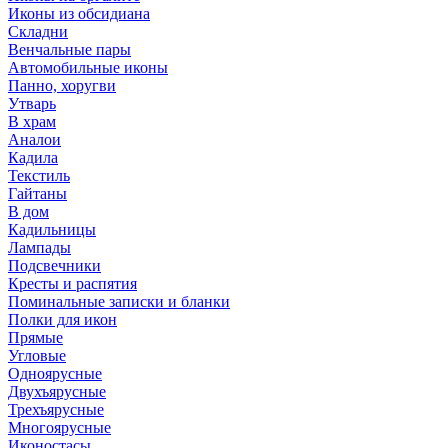
Иконы из обсидиана
Складни
Венчальные пары
Автомобильные иконы
Панно, хоругви
Утварь
В храм
Аналои
Кадила
Текстиль
Гайтаны
В дом
Кадильницы
Лампады
Подсвечники
Кресты и распятия
Поминальные записки и бланки
Полки для икон
Прямые
Угловые
Одноярусные
Двухъярусные
Трехъярусные
Многоярусные
Иконостасы