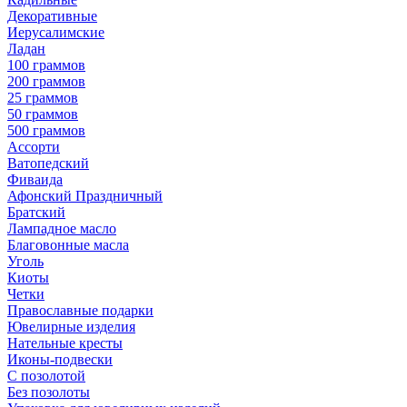
Декоративные
Иерусалимские
Ладан
100 граммов
200 граммов
25 граммов
50 граммов
500 граммов
Ассорти
Ватопедский
Фиваида
Афонский Праздничный
Братский
Лампадное масло
Благовонные масла
Уголь
Киоты
Четки
Православные подарки
Ювелирные изделия
Нательные кресты
Иконы-подвески
С позолотой
Без позолоты