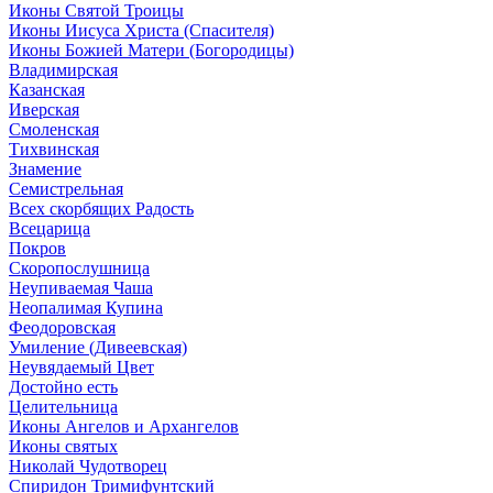
Иконы Святой Троицы
Иконы Иисуса Христа (Спасителя)
Иконы Божией Матери (Богородицы)
Владимирская
Казанская
Иверская
Смоленская
Тихвинская
Знамение
Семистрельная
Всех скорбящих Радость
Всецарица
Покров
Скоропослушница
Неупиваемая Чаша
Неопалимая Купина
Феодоровская
Умиление (Дивеевская)
Неувядаемый Цвет
Достойно есть
Целительница
Иконы Ангелов и Архангелов
Иконы святых
Николай Чудотворец
Спиридон Тримифунтский