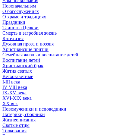
Азы православия
Новоначальным
О богослужениях
О храме и традициях
Праздники
Таинства Церкви
Смерть и загробная жизнь
Катехизис
Духовная проза и поэзия
Христианские притчи
Семейная жизнь и воспитание детей
Воспитание детей
Христианский брак
Жития святых
Ветхозаветные
I-III века
IV-VIII века
IX-XV века
XVI-XIX века
XX век
Новомученики и исповедники
Патерики, сборники
Жизнеописания
Святые отцы
Толкования