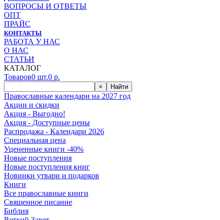
ВОПРОСЫ И ОТВЕТЫ
ОПТ
ПРАЙС
КОНТАКТЫ
РАБОТА У НАС
О НАС
СТАТЬИ
КАТАЛОГ
Товаров
0
шт.
0
р.
×
Найти
Православные календари на 2027 год
Акции и скидки
Акция - Выгодно!
Акция - Доступные цены
Распродажа - Календари 2026
Специальная цена
Уцененные книги -40%
Новые поступления
Новые поступления книг
Новинки утвари и подарков
Книги
Все православные книги
Священное писание
Библия
Ветхий Завет