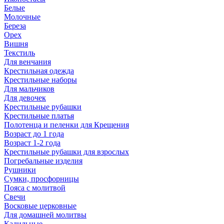
Белые
Молочные
Береза
Орех
Вишня
Текстиль
Для венчания
Крестильная одежда
Крестильные наборы
Для мальчиков
Для девочек
Крестильные рубашки
Крестильные платья
Полотенца и пеленки для Крещения
Возраст до 1 года
Возраст 1-2 года
Крестильные рубашки для взрослых
Погребальные изделия
Рушники
Сумки, просфорницы
Пояса с молитвой
Свечи
Восковые церковные
Для домашней молитвы
Кадильные