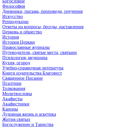
Богословие
Философия
Дневники, письма, проповеди, поучения
Искусство
Репродукции
Ответы на вопросы, беседы, наставления
Церковь и общество
История
История Церкви
Православные журналы
Путеводители, святые места, святыни
Психология, медицина
Кухня, огород
Учебно-справочная литература
Книги издательства Благовест
Священное Писание
Псалтири
Толкования
Молитвословы
Акафисты
Акафистники
Каноны
Духовная жизнь и аскетика
Жития святых
Богослужение и Таинства