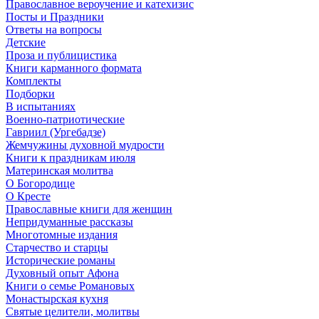
Православное вероучение и катехизис
Посты и Праздники
Ответы на вопросы
Детские
Проза и публицистика
Книги карманного формата
Комплекты
Подборки
В испытаниях
Военно-патриотические
Гавриил (Ургебадзе)
Жемчужины духовной мудрости
Книги к праздникам июля
Материнская молитва
О Богородице
О Кресте
Православные книги для женщин
Непридуманные рассказы
Многотомные издания
Старчество и старцы
Исторические романы
Духовный опыт Афона
Книги о семье Романовых
Монастырская кухня
Святые целители, молитвы