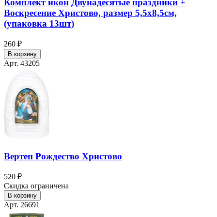
Комплект икон Двунадесятые праздники +
Воскресение Христово, размер 5,5х8,5см,
(упаковка 13шт)
260 ₽
В корзину
Арт. 43205
Вертеп Рождество Христово
520 ₽
Скидка ограничена
В корзину
Арт. 26691