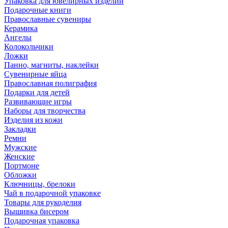
Упаковка для ювелирных изделий
Подарочные книги
Православные сувениры
Керамика
Ангелы
Колокольчики
Ложки
Панно, магниты, наклейки
Сувенирные яйца
Православная полиграфия
Подарки для детей
Развивающие игры
Наборы для творчества
Изделия из кожи
Закладки
Ремни
Мужские
Женские
Портмоне
Обложки
Ключницы, брелоки
Чай в подарочной упаковке
Товары для рукоделия
Вышивка бисером
Подарочная упаковка