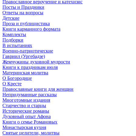
Православное вероучение и катехизис
Посты и Праздники
Ответы на вопросы
Детские
Проза и публицистика
Книги карманного формата
Комплекты
Подборки
В испытаниях
Военно-патриотические
Гавриил (Ургебадзе)
Жемчужины духовной мудрости
Книги к праздникам июля
Материнская молитва
О Богородице
О Кресте
Православные книги для женщин
Непридуманные рассказы
Многотомные издания
Старчество и старцы
Исторические романы
Духовный опыт Афона
Книги о семье Романовых
Монастырская кухня
Святые целители, молитвы