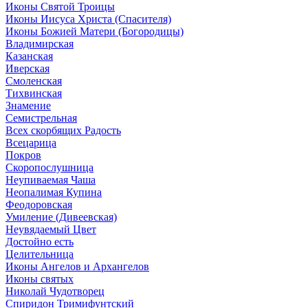
Иконы Святой Троицы
Иконы Иисуса Христа (Спасителя)
Иконы Божией Матери (Богородицы)
Владимирская
Казанская
Иверская
Смоленская
Тихвинская
Знамение
Семистрельная
Всех скорбящих Радость
Всецарица
Покров
Скоропослушница
Неупиваемая Чаша
Неопалимая Купина
Феодоровская
Умиление (Дивеевская)
Неувядаемый Цвет
Достойно есть
Целительница
Иконы Ангелов и Архангелов
Иконы святых
Николай Чудотворец
Спиридон Тримифунтский