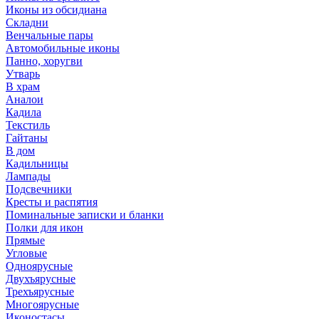
Иконы из обсидиана
Складни
Венчальные пары
Автомобильные иконы
Панно, хоругви
Утварь
В храм
Аналои
Кадила
Текстиль
Гайтаны
В дом
Кадильницы
Лампады
Подсвечники
Кресты и распятия
Поминальные записки и бланки
Полки для икон
Прямые
Угловые
Одноярусные
Двухъярусные
Трехъярусные
Многоярусные
Иконостасы