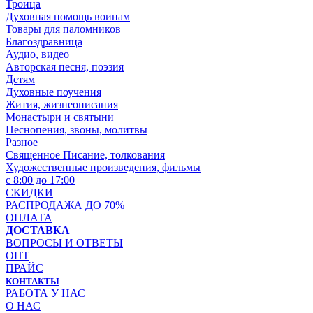
Троица
Духовная помощь воинам
Товары для паломников
Благоздравница
Аудио, видео
Авторская песня, поэзия
Детям
Духовные поучения
Жития, жизнеописания
Монастыри и святыни
Песнопения, звоны, молитвы
Разное
Священное Писание, толкования
Художественные произведения, фильмы
с 8:00 до 17:00
СКИДКИ
РАСПРОДАЖА ДО 70%
ОПЛАТА
ДОСТАВКА
ВОПРОСЫ И ОТВЕТЫ
ОПТ
ПРАЙС
КОНТАКТЫ
РАБОТА У НАС
О НАС