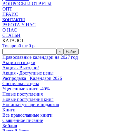
ВОПРОСЫ И ОТВЕТЫ
ОПТ
ПРАЙС
КОНТАКТЫ
РАБОТА У НАС
О НАС
СТАТЬИ
КАТАЛОГ
Товаров
0
шт.
0
р.
×
Найти
Православные календари на 2027 год
Акции и скидки
Акция - Выгодно!
Акция - Доступные цены
Распродажа - Календари 2026
Специальная цена
Уцененные книги -40%
Новые поступления
Новые поступления книг
Новинки утвари и подарков
Книги
Все православные книги
Священное писание
Библия
Ветхий Завет