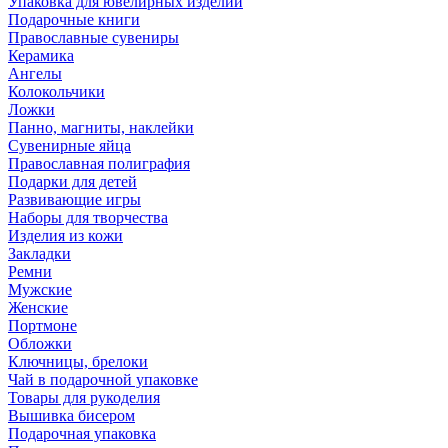
Упаковка для ювелирных изделий
Подарочные книги
Православные сувениры
Керамика
Ангелы
Колокольчики
Ложки
Панно, магниты, наклейки
Сувенирные яйца
Православная полиграфия
Подарки для детей
Развивающие игры
Наборы для творчества
Изделия из кожи
Закладки
Ремни
Мужские
Женские
Портмоне
Обложки
Ключницы, брелоки
Чай в подарочной упаковке
Товары для рукоделия
Вышивка бисером
Подарочная упаковка