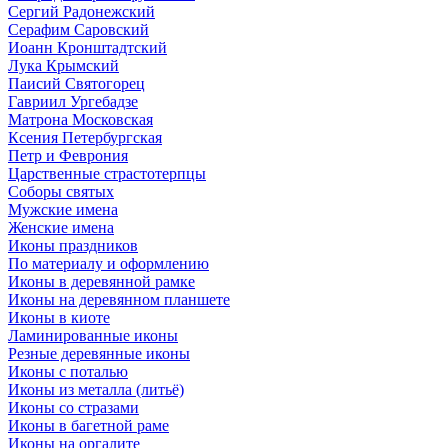
Сергий Радонежский
Серафим Саровский
Иоанн Кронштадтский
Лука Крымский
Паисий Святогорец
Гавриил Ургебадзе
Матрона Московская
Ксения Петербургская
Петр и Феврония
Царственные страстотерпцы
Соборы святых
Мужские имена
Женские имена
Иконы праздников
По материалу и оформлению
Иконы в деревянной рамке
Иконы на деревянном планшете
Иконы в киоте
Ламинированные иконы
Резные деревянные иконы
Иконы с поталью
Иконы из металла (литьё)
Иконы со стразами
Иконы в багетной раме
Иконы на оргалите