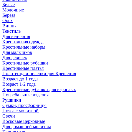
Белые
Молочные
Береза
Орех
Вишня
Текстиль
Для венчания
Крестильная одежда
Крестильные наборы
Для мальчиков
Для девочек
Крестильные рубашки
Крестильные платья
Полотенца и пеленки для Крещения
Возраст до 1 года
Возраст 1-2 года
Крестильные рубашки для взрослых
Погребальные изделия
Рушники
Сумки, просфорницы
Пояса с молитвой
Свечи
Восковые церковные
Для домашней молитвы
Кадильные