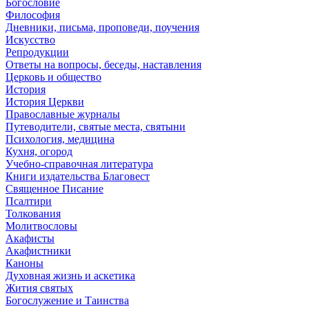
Богословие
Философия
Дневники, письма, проповеди, поучения
Искусство
Репродукции
Ответы на вопросы, беседы, наставления
Церковь и общество
История
История Церкви
Православные журналы
Путеводители, святые места, святыни
Психология, медицина
Кухня, огород
Учебно-справочная литература
Книги издательства Благовест
Священное Писание
Псалтири
Толкования
Молитвословы
Акафисты
Акафистники
Каноны
Духовная жизнь и аскетика
Жития святых
Богослужение и Таинства