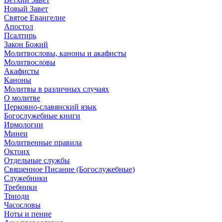
Новый Завет
Святое Евангелие
Апостол
Псалтирь
Закон Божий
Молитвословы, каноны и акафисты
Молитвословы
Акафисты
Каноны
Молитвы в различных случаях
О молитве
Церковно-славянский язык
Богослужебные книги
Ирмологии
Минеи
Молитвенные правила
Октоих
Отдельные службы
Священное Писание (Богослужебные)
Служебники
Требники
Триоди
Часословы
Ноты и пение