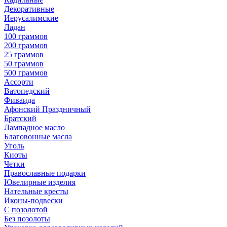
Декоративные
Иерусалимские
Ладан
100 граммов
200 граммов
25 граммов
50 граммов
500 граммов
Ассорти
Ватопедский
Фиваида
Афонский Праздничный
Братский
Лампадное масло
Благовонные масла
Уголь
Киоты
Четки
Православные подарки
Ювелирные изделия
Нательные кресты
Иконы-подвески
С позолотой
Без позолоты