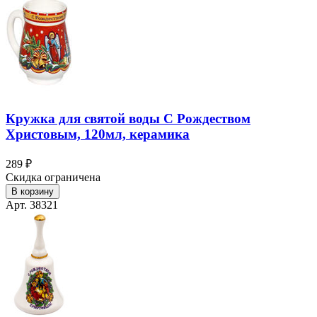
Кружка для святой воды С Рождеством
Христовым, 120мл, керамика
289 ₽
Скидка ограничена
В корзину
Арт. 38321