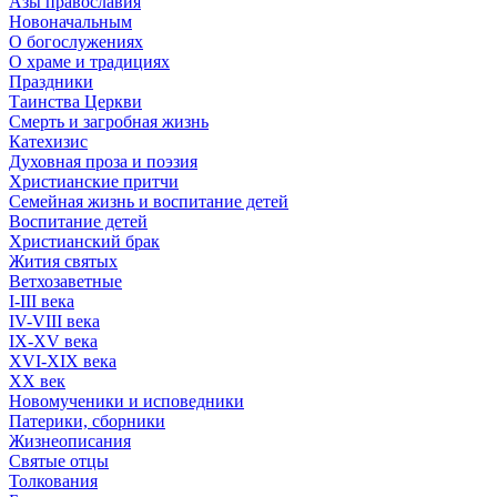
Азы православия
Новоначальным
О богослужениях
О храме и традициях
Праздники
Таинства Церкви
Смерть и загробная жизнь
Катехизис
Духовная проза и поэзия
Христианские притчи
Семейная жизнь и воспитание детей
Воспитание детей
Христианский брак
Жития святых
Ветхозаветные
I-III века
IV-VIII века
IX-XV века
XVI-XIX века
XX век
Новомученики и исповедники
Патерики, сборники
Жизнеописания
Святые отцы
Толкования