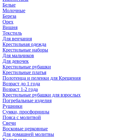
Белые
Молочные
Береза
Орех
Вишня
Текстиль
Для венчания
Крестильная одежда
Крестильные наборы
Для мальчиков
Для девочек
Крестильные рубашки
Крестильные платья
Полотенца и пеленки для Крещения
Возраст до 1 года
Возраст 1-2 года
Крестильные рубашки для взрослых
Погребальные изделия
Рушники
Сумки, просфорницы
Пояса с молитвой
Свечи
Восковые церковные
Для домашней молитвы
Кадильные