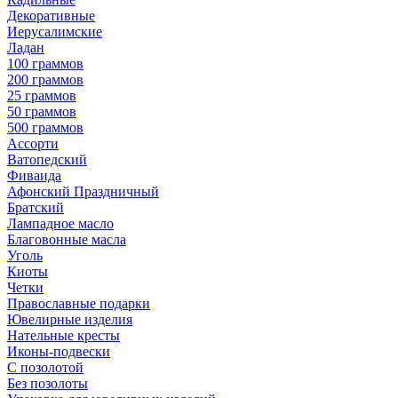
Декоративные
Иерусалимские
Ладан
100 граммов
200 граммов
25 граммов
50 граммов
500 граммов
Ассорти
Ватопедский
Фиваида
Афонский Праздничный
Братский
Лампадное масло
Благовонные масла
Уголь
Киоты
Четки
Православные подарки
Ювелирные изделия
Нательные кресты
Иконы-подвески
С позолотой
Без позолоты