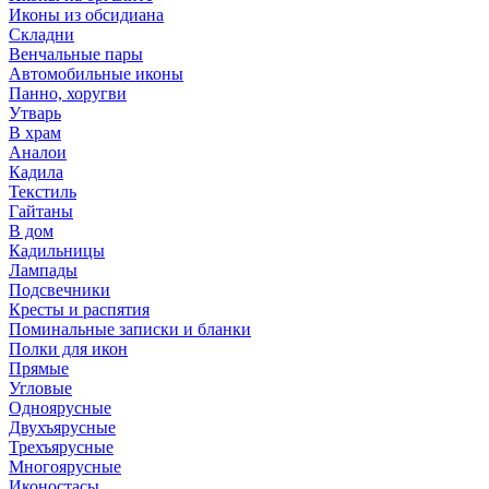
Иконы из обсидиана
Складни
Венчальные пары
Автомобильные иконы
Панно, хоругви
Утварь
В храм
Аналои
Кадила
Текстиль
Гайтаны
В дом
Кадильницы
Лампады
Подсвечники
Кресты и распятия
Поминальные записки и бланки
Полки для икон
Прямые
Угловые
Одноярусные
Двухъярусные
Трехъярусные
Многоярусные
Иконостасы