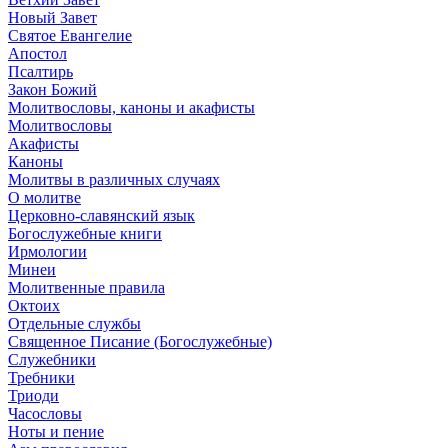
Новый Завет
Святое Евангелие
Апостол
Псалтирь
Закон Божий
Молитвословы, каноны и акафисты
Молитвословы
Акафисты
Каноны
Молитвы в различных случаях
О молитве
Церковно-славянский язык
Богослужебные книги
Ирмологии
Минеи
Молитвенные правила
Октоих
Отдельные службы
Священное Писание (Богослужебные)
Служебники
Требники
Триоди
Часословы
Ноты и пение