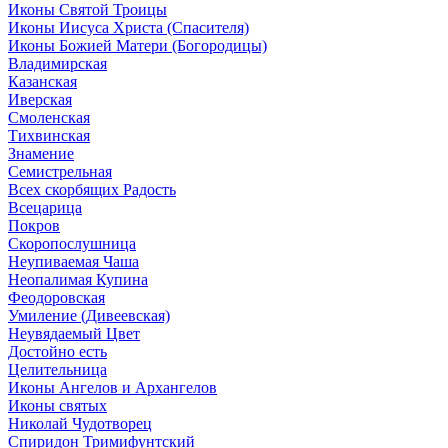
Иконы Святой Троицы
Иконы Иисуса Христа (Спасителя)
Иконы Божией Матери (Богородицы)
Владимирская
Казанская
Иверская
Смоленская
Тихвинская
Знамение
Семистрельная
Всех скорбящих Радость
Всецарица
Покров
Скоропослушница
Неупиваемая Чаша
Неопалимая Купина
Феодоровская
Умиление (Дивеевская)
Неувядаемый Цвет
Достойно есть
Целительница
Иконы Ангелов и Архангелов
Иконы святых
Николай Чудотворец
Спиридон Тримифунтский