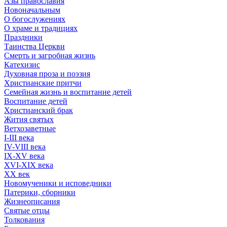
Азы православия
Новоначальным
О богослужениях
О храме и традициях
Праздники
Таинства Церкви
Смерть и загробная жизнь
Катехизис
Духовная проза и поэзия
Христианские притчи
Семейная жизнь и воспитание детей
Воспитание детей
Христианский брак
Жития святых
Ветхозаветные
I-III века
IV-VIII века
IX-XV века
XVI-XIX века
XX век
Новомученики и исповедники
Патерики, сборники
Жизнеописания
Святые отцы
Толкования