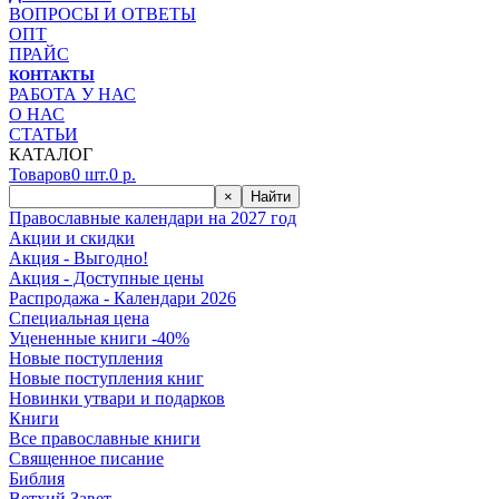
ВОПРОСЫ И ОТВЕТЫ
ОПТ
ПРАЙС
КОНТАКТЫ
РАБОТА У НАС
О НАС
СТАТЬИ
КАТАЛОГ
Товаров
0
шт.
0
р.
×
Найти
Православные календари на 2027 год
Акции и скидки
Акция - Выгодно!
Акция - Доступные цены
Распродажа - Календари 2026
Специальная цена
Уцененные книги -40%
Новые поступления
Новые поступления книг
Новинки утвари и подарков
Книги
Все православные книги
Священное писание
Библия
Ветхий Завет