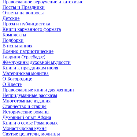
Православное вероучение и катехизис
Посты и Праздники
Ответы на вопросы
Детские
Проза и публицистика
Книги карманного формата
Комплекты
Подборки
В испытаниях
Военно-патриотические
Гавриил (Ургебадзе)
Жемчужины духовной мудрости
Книги к праздникам июля
Материнская молитва
О Богородице
О Кресте
Православные книги для женщин
Непридуманные рассказы
Многотомные издания
Старчество и старцы
Исторические романы
Духовный опыт Афона
Книги о семье Романовых
Монастырская кухня
Святые целители, молитвы