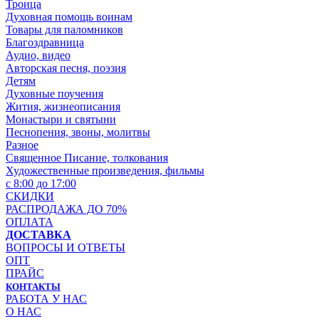
Троица
Духовная помощь воинам
Товары для паломников
Благоздравница
Аудио, видео
Авторская песня, поэзия
Детям
Духовные поучения
Жития, жизнеописания
Монастыри и святыни
Песнопения, звоны, молитвы
Разное
Священное Писание, толкования
Художественные произведения, фильмы
с 8:00 до 17:00
СКИДКИ
РАСПРОДАЖА ДО 70%
ОПЛАТА
ДОСТАВКА
ВОПРОСЫ И ОТВЕТЫ
ОПТ
ПРАЙС
КОНТАКТЫ
РАБОТА У НАС
О НАС