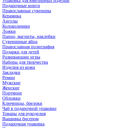
Упаковка для ювелирных изделий
Подарочные книги
Православные сувениры
Керамика
Ангелы
Колокольчики
Ложки
Панно, магниты, наклейки
Сувенирные яйца
Православная полиграфия
Подарки для детей
Развивающие игры
Наборы для творчества
Изделия из кожи
Закладки
Ремни
Мужские
Женские
Портмоне
Обложки
Ключницы, брелоки
Чай в подарочной упаковке
Товары для рукоделия
Вышивка бисером
Подарочная упаковка