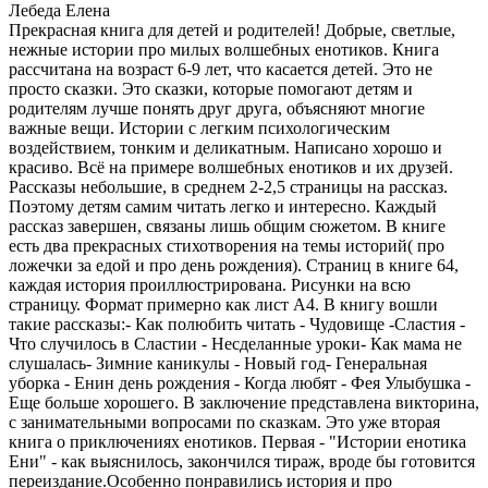
Лебеда Елена
Прекрасная книга для детей и родителей! Добрые, светлые,
нежные истории про милых волшебных енотиков. Книга
рассчитана на возраст 6-9 лет, что касается детей. Это не
просто сказки. Это сказки, которые помогают детям и
родителям лучше понять друг друга, объясняют многие
важные вещи. Истории с легким психологическим
воздействием, тонким и деликатным. Написано хорошо и
красиво. Всё на примере волшебных енотиков и их друзей.
Рассказы небольшие, в среднем 2-2,5 страницы на рассказ.
Поэтому детям самим читать легко и интересно. Каждый
рассказ завершен, связаны лишь общим сюжетом. В книге
есть два прекрасных стихотворения на темы историй( про
ложечки за едой и про день рождения). Страниц в книге 64,
каждая история проиллюстрирована. Рисунки на всю
страницу. Формат примерно как лист А4. В книгу вошли
такие рассказы:- Как полюбить читать - Чудовище -Сластия -
Что случилось в Сластии - Несделанные уроки- Как мама не
слушалась- Зимние каникулы - Новый год- Генеральная
уборка - Енин день рождения - Когда любят - Фея Улыбушка -
Еще больше хорошего. В заключение представлена викторина,
с занимательными вопросами по сказкам. Это уже вторая
книга о приключениях енотиков. Первая - "Истории енотика
Ени" - как выяснилось, закончился тираж, вроде бы готовится
переиздание.Особенно понравились история и про