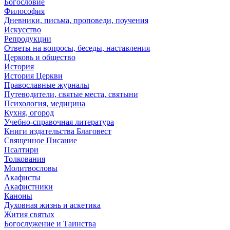
Богословие
Философия
Дневники, письма, проповеди, поучения
Искусство
Репродукции
Ответы на вопросы, беседы, наставления
Церковь и общество
История
История Церкви
Православные журналы
Путеводители, святые места, святыни
Психология, медицина
Кухня, огород
Учебно-справочная литература
Книги издательства Благовест
Священное Писание
Псалтири
Толкования
Молитвословы
Акафисты
Акафистники
Каноны
Духовная жизнь и аскетика
Жития святых
Богослужение и Таинства