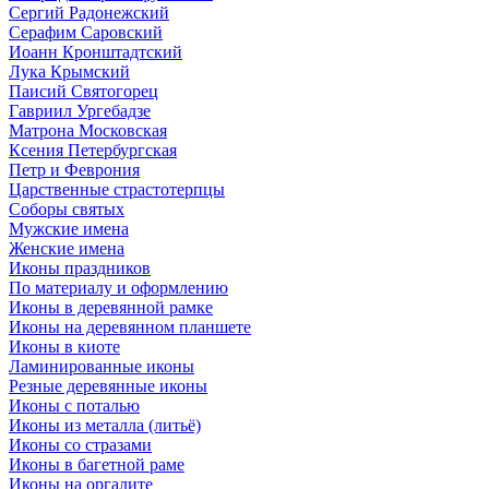
Сергий Радонежский
Серафим Саровский
Иоанн Кронштадтский
Лука Крымский
Паисий Святогорец
Гавриил Ургебадзе
Матрона Московская
Ксения Петербургская
Петр и Феврония
Царственные страстотерпцы
Соборы святых
Мужские имена
Женские имена
Иконы праздников
По материалу и оформлению
Иконы в деревянной рамке
Иконы на деревянном планшете
Иконы в киоте
Ламинированные иконы
Резные деревянные иконы
Иконы с поталью
Иконы из металла (литьё)
Иконы со стразами
Иконы в багетной раме
Иконы на оргалите