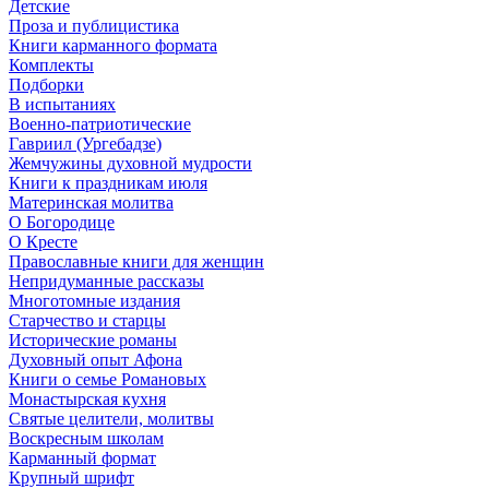
Детские
Проза и публицистика
Книги карманного формата
Комплекты
Подборки
В испытаниях
Военно-патриотические
Гавриил (Ургебадзе)
Жемчужины духовной мудрости
Книги к праздникам июля
Материнская молитва
О Богородице
О Кресте
Православные книги для женщин
Непридуманные рассказы
Многотомные издания
Старчество и старцы
Исторические романы
Духовный опыт Афона
Книги о семье Романовых
Монастырская кухня
Святые целители, молитвы
Воскресным школам
Карманный формат
Крупный шрифт