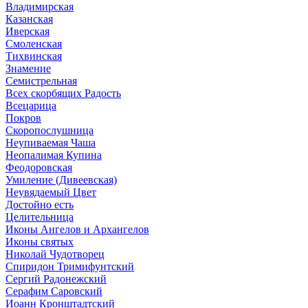
Владимирская
Казанская
Иверская
Смоленская
Тихвинская
Знамение
Семистрельная
Всех скорбящих Радость
Всецарица
Покров
Скоропослушница
Неупиваемая Чаша
Неопалимая Купина
Феодоровская
Умиление (Дивеевская)
Неувядаемый Цвет
Достойно есть
Целительница
Иконы Ангелов и Архангелов
Иконы святых
Николай Чудотворец
Спиридон Тримифунтский
Сергий Радонежский
Серафим Саровский
Иоанн Кронштадтский