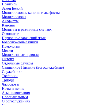
Псалтирь
Закон Божий
Молитвословы, каноны и акафисты
Молитвословы
Акафисты
Каноны
Молитвы в различных случаях
О молитве
Церковно-славянский язык
Богослужебные книги
Ирмологии
Минеи
Молитвенные правила
Октоих
Отдельные службы
Священное Писание (Богослужебные)
Служебники
Требники
Триоди
Часословы
Ноты и пение
Азы православия
Новоначальным
О богослужениях