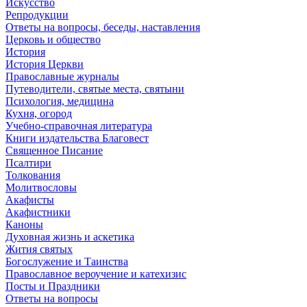
Искусство
Репродукции
Ответы на вопросы, беседы, наставления
Церковь и общество
История
История Церкви
Православные журналы
Путеводители, святые места, святыни
Психология, медицина
Кухня, огород
Учебно-справочная литература
Книги издательства Благовест
Священное Писание
Псалтири
Толкования
Молитвословы
Акафисты
Акафистники
Каноны
Духовная жизнь и аскетика
Жития святых
Богослужение и Таинства
Православное вероучение и катехизис
Посты и Праздники
Ответы на вопросы