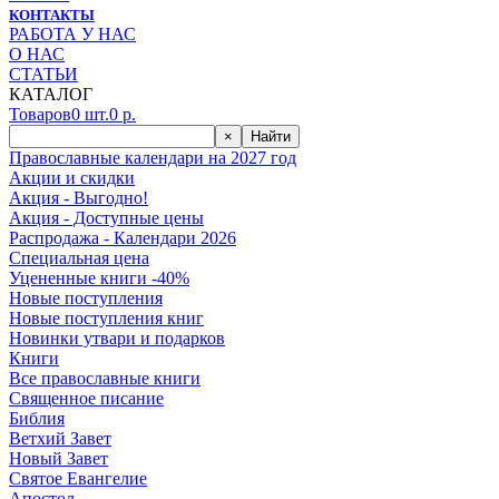
КОНТАКТЫ
РАБОТА У НАС
О НАС
СТАТЬИ
КАТАЛОГ
Товаров
0
шт.
0
р.
×
Найти
Православные календари на 2027 год
Акции и скидки
Акция - Выгодно!
Акция - Доступные цены
Распродажа - Календари 2026
Специальная цена
Уцененные книги -40%
Новые поступления
Новые поступления книг
Новинки утвари и подарков
Книги
Все православные книги
Священное писание
Библия
Ветхий Завет
Новый Завет
Святое Евангелие
Апостол