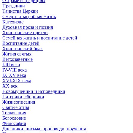
О храме и традициях
Праздники
Таинства Церкви
Смерть и загробная жизнь
Катехизис
Духовная проза и поэзия
Христианские притчи
Семейная жизнь и воспитание детей
Воспитание детей
Христианский брак
Жития святых
Ветхозаветные
I-III века
IV-VIII века
IX-XV века
XVI-XIX века
XX век
Новомученики и исповедники
Патерики, сборники
Жизнеописания
Святые отцы
Толкования
Богословие
Философия
Дневники, письма, проповеди, поучения