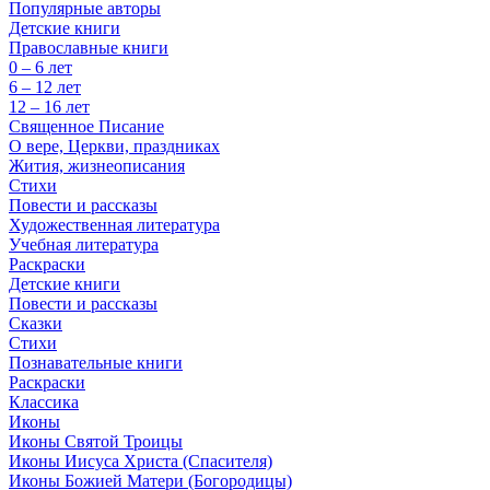
Популярные авторы
Детские книги
Православные книги
0 – 6 лет
6 – 12 лет
12 – 16 лет
Священное Писание
О вере, Церкви, праздниках
Жития, жизнеописания
Стихи
Повести и рассказы
Художественная литература
Учебная литература
Раскраски
Детские книги
Повести и рассказы
Сказки
Стихи
Познавательные книги
Раскраски
Классика
Иконы
Иконы Святой Троицы
Иконы Иисуса Христа (Спасителя)
Иконы Божией Матери (Богородицы)