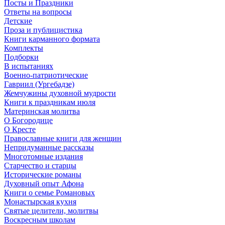
Посты и Праздники
Ответы на вопросы
Детские
Проза и публицистика
Книги карманного формата
Комплекты
Подборки
В испытаниях
Военно-патриотические
Гавриил (Ургебадзе)
Жемчужины духовной мудрости
Книги к праздникам июля
Материнская молитва
О Богородице
О Кресте
Православные книги для женщин
Непридуманные рассказы
Многотомные издания
Старчество и старцы
Исторические романы
Духовный опыт Афона
Книги о семье Романовых
Монастырская кухня
Святые целители, молитвы
Воскресным школам