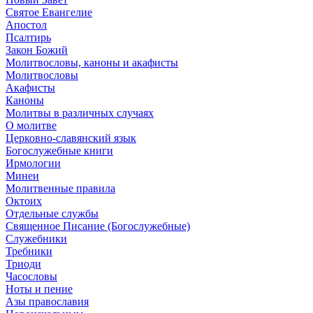
Святое Евангелие
Апостол
Псалтирь
Закон Божий
Молитвословы, каноны и акафисты
Молитвословы
Акафисты
Каноны
Молитвы в различных случаях
О молитве
Церковно-славянский язык
Богослужебные книги
Ирмологии
Минеи
Молитвенные правила
Октоих
Отдельные службы
Священное Писание (Богослужебные)
Служебники
Требники
Триоди
Часословы
Ноты и пение
Азы православия