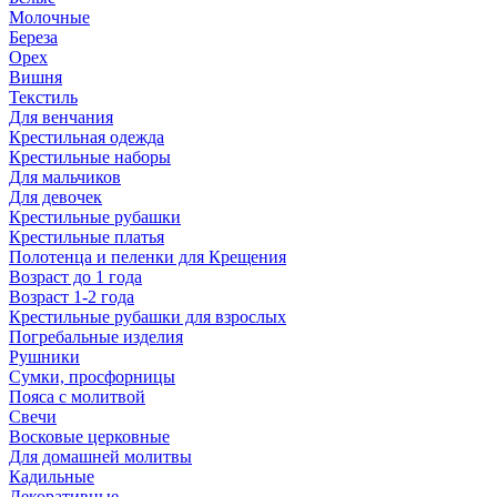
Молочные
Береза
Орех
Вишня
Текстиль
Для венчания
Крестильная одежда
Крестильные наборы
Для мальчиков
Для девочек
Крестильные рубашки
Крестильные платья
Полотенца и пеленки для Крещения
Возраст до 1 года
Возраст 1-2 года
Крестильные рубашки для взрослых
Погребальные изделия
Рушники
Сумки, просфорницы
Пояса с молитвой
Свечи
Восковые церковные
Для домашней молитвы
Кадильные
Декоративные