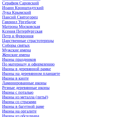
Серафим Саровский
Иоанн Кронштадтский
Лука Крымский
Паисий Святогорец
Гавриил Ургебадзе
Матрона Московская
Ксения Петербургская
Петр и Феврония
Царственные страстотерпцы
Соборы святых
Мужские имена
Женские имена
Иконы праздников
По материалу и оформлению
Иконы в деревянной рамке
Иконы на деревянном планшете
Иконы в киоте
Ламинированные иконы
Резные деревянные иконы
Иконы с поталью
Иконы из металла (литьё)
Иконы со стразами
Иконы в багетной раме
Иконы на оргалите
Иконы из обсидиана