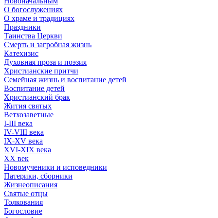
Новоначальным
О богослужениях
О храме и традициях
Праздники
Таинства Церкви
Смерть и загробная жизнь
Катехизис
Духовная проза и поэзия
Христианские притчи
Семейная жизнь и воспитание детей
Воспитание детей
Христианский брак
Жития святых
Ветхозаветные
I-III века
IV-VIII века
IX-XV века
XVI-XIX века
XX век
Новомученики и исповедники
Патерики, сборники
Жизнеописания
Святые отцы
Толкования
Богословие