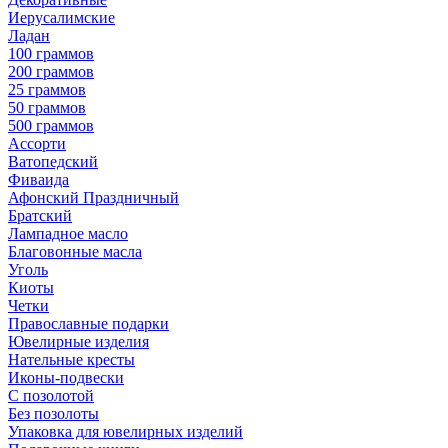
Иерусалимские
Ладан
100 граммов
200 граммов
25 граммов
50 граммов
500 граммов
Ассорти
Ватопедский
Фиваида
Афонский Праздничный
Братский
Лампадное масло
Благовонные масла
Уголь
Киоты
Четки
Православные подарки
Ювелирные изделия
Нательные кресты
Иконы-подвески
С позолотой
Без позолоты
Упаковка для ювелирных изделий