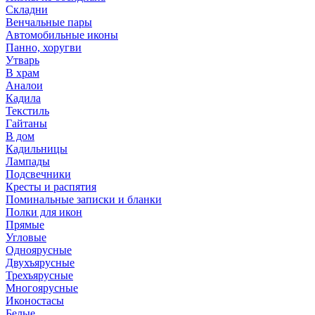
Складни
Венчальные пары
Автомобильные иконы
Панно, хоругви
Утварь
В храм
Аналои
Кадила
Текстиль
Гайтаны
В дом
Кадильницы
Лампады
Подсвечники
Кресты и распятия
Поминальные записки и бланки
Полки для икон
Прямые
Угловые
Одноярусные
Двухъярусные
Трехъярусные
Многоярусные
Иконостасы
Белые