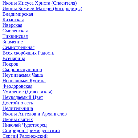
Иконы Иисуса Христа (Спасителя)
Иконы Божией Матери (Богородицы)
Владимирская
Казанская
Иверская
Смоленская
Тихвинская
Знамение
Семистрельная
Всех скорбящих Радость
Всецарица
Покров
Скоропослушница
Неупиваемая Чаша
Неопалимая Купина
Феодоровская
Умиление (Дивеевская)
Неувядаемый Цвет
Достойно есть
Целительница
Иконы Ангелов и Архангелов
Иконы святых
Николай Чудотворец
Спиридон Тримифунтский
Сергий Радонежский