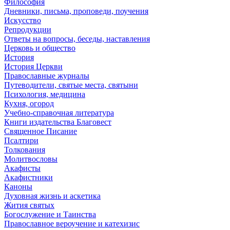
Философия
Дневники, письма, проповеди, поучения
Искусство
Репродукции
Ответы на вопросы, беседы, наставления
Церковь и общество
История
История Церкви
Православные журналы
Путеводители, святые места, святыни
Психология, медицина
Кухня, огород
Учебно-справочная литература
Книги издательства Благовест
Священное Писание
Псалтири
Толкования
Молитвословы
Акафисты
Акафистники
Каноны
Духовная жизнь и аскетика
Жития святых
Богослужение и Таинства
Православное вероучение и катехизис