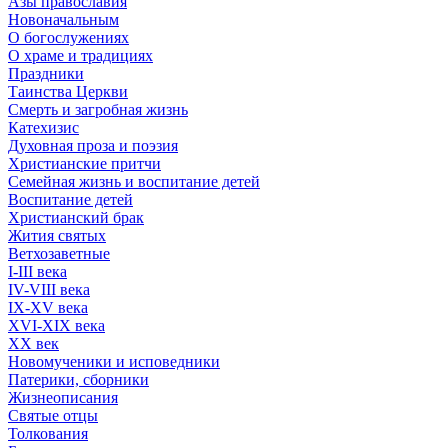
Азы православия
Новоначальным
О богослужениях
О храме и традициях
Праздники
Таинства Церкви
Смерть и загробная жизнь
Катехизис
Духовная проза и поэзия
Христианские притчи
Семейная жизнь и воспитание детей
Воспитание детей
Христианский брак
Жития святых
Ветхозаветные
I-III века
IV-VIII века
IX-XV века
XVI-XIX века
XX век
Новомученики и исповедники
Патерики, сборники
Жизнеописания
Святые отцы
Толкования