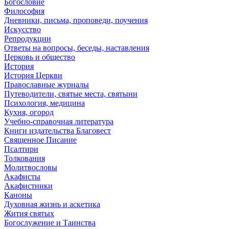
Богословие
Философия
Дневники, письма, проповеди, поучения
Искусство
Репродукции
Ответы на вопросы, беседы, наставления
Церковь и общество
История
История Церкви
Православные журналы
Путеводители, святые места, святыни
Психология, медицина
Кухня, огород
Учебно-справочная литература
Книги издательства Благовест
Священное Писание
Псалтири
Толкования
Молитвословы
Акафисты
Акафистники
Каноны
Духовная жизнь и аскетика
Жития святых
Богослужение и Таинства