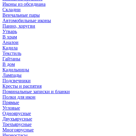
Иконы из обсидиана
Складни
Венчальные пары
Автомобильные иконы
Панно, хоругви
Утварь
В храм
Аналои
Кадила
Текстиль
Гайтаны
В дом
Кадильницы
Лампады
Подсвечники
Кресты и распятия
Поминальные записки и бланки
Полки для икон
Прямые
Угловые
Одноярусные
Двухъярусные
Трехъярусные
Многоярусные
Иконостасы