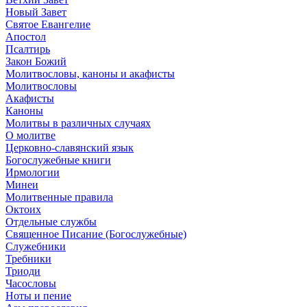
Новый Завет
Святое Евангелие
Апостол
Псалтирь
Закон Божий
Молитвословы, каноны и акафисты
Молитвословы
Акафисты
Каноны
Молитвы в различных случаях
О молитве
Церковно-славянский язык
Богослужебные книги
Ирмологии
Минеи
Молитвенные правила
Октоих
Отдельные службы
Священное Писание (Богослужебные)
Служебники
Требники
Триоди
Часословы
Ноты и пение