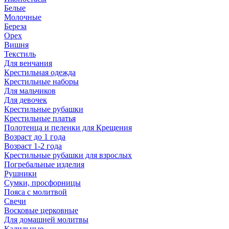
Белые
Молочные
Береза
Орех
Вишня
Текстиль
Для венчания
Крестильная одежда
Крестильные наборы
Для мальчиков
Для девочек
Крестильные рубашки
Крестильные платья
Полотенца и пеленки для Крещения
Возраст до 1 года
Возраст 1-2 года
Крестильные рубашки для взрослых
Погребальные изделия
Рушники
Сумки, просфорницы
Пояса с молитвой
Свечи
Восковые церковные
Для домашней молитвы
Кадильные