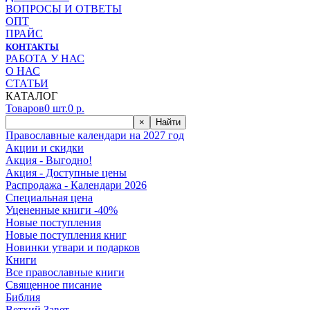
ВОПРОСЫ И ОТВЕТЫ
ОПТ
ПРАЙС
КОНТАКТЫ
РАБОТА У НАС
О НАС
СТАТЬИ
КАТАЛОГ
Товаров
0
шт.
0
р.
×
Найти
Православные календари на 2027 год
Акции и скидки
Акция - Выгодно!
Акция - Доступные цены
Распродажа - Календари 2026
Специальная цена
Уцененные книги -40%
Новые поступления
Новые поступления книг
Новинки утвари и подарков
Книги
Все православные книги
Священное писание
Библия
Ветхий Завет