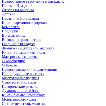
Православное вероучение и катехизис
Посты и Праздники
Ответы на вопросы
Детские
Проза и публицистика
Книги карманного формата
Комплекты
Подборки
В испытаниях
Военно-патриотические
Гавриил (Ургебадзе)
Жемчужины духовной мудрости
Книги к праздникам июля
Материнская молитва
О Богородице
О Кресте
Православные книги для женщин
Непридуманные рассказы
Многотомные издания
Старчество и старцы
Исторические романы
Духовный опыт Афона
Книги о семье Романовых
Монастырская кухня
Святые целители, молитвы