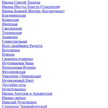
Иконы Святой Троицы
Иконы Иисуса Христа (Спасителя)
Иконы Божией Матери (Богородицы)
Владимирская
Казанская
Иверская
Смоленская
Тихвинская
Знамение
Семистрельная
Всех скорбящих Радость
Всецарица
Покров
Скоропослушница
Неупиваемая Чаша
Неопалимая Купина
Феодоровская
Умиление (Дивеевская)
Неувядаемый Цвет
Достойно есть
Целительница
Иконы Ангелов и Архангелов
Иконы святых
Николай Чудотворец
Спиридон Тримифунтский