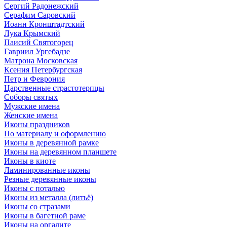
Сергий Радонежский
Серафим Саровский
Иоанн Кронштадтский
Лука Крымский
Паисий Святогорец
Гавриил Ургебадзе
Матрона Московская
Ксения Петербургская
Петр и Феврония
Царственные страстотерпцы
Соборы святых
Мужские имена
Женские имена
Иконы праздников
По материалу и оформлению
Иконы в деревянной рамке
Иконы на деревянном планшете
Иконы в киоте
Ламинированные иконы
Резные деревянные иконы
Иконы с поталью
Иконы из металла (литьё)
Иконы со стразами
Иконы в багетной раме
Иконы на оргалите