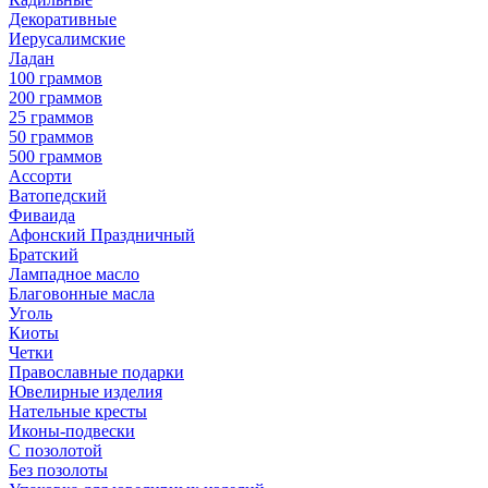
Декоративные
Иерусалимские
Ладан
100 граммов
200 граммов
25 граммов
50 граммов
500 граммов
Ассорти
Ватопедский
Фиваида
Афонский Праздничный
Братский
Лампадное масло
Благовонные масла
Уголь
Киоты
Четки
Православные подарки
Ювелирные изделия
Нательные кресты
Иконы-подвески
С позолотой
Без позолоты