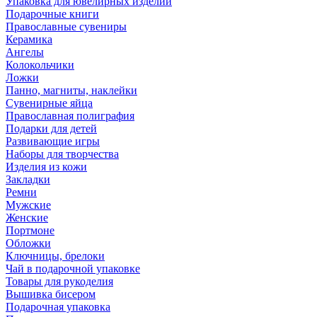
Упаковка для ювелирных изделий
Подарочные книги
Православные сувениры
Керамика
Ангелы
Колокольчики
Ложки
Панно, магниты, наклейки
Сувенирные яйца
Православная полиграфия
Подарки для детей
Развивающие игры
Наборы для творчества
Изделия из кожи
Закладки
Ремни
Мужские
Женские
Портмоне
Обложки
Ключницы, брелоки
Чай в подарочной упаковке
Товары для рукоделия
Вышивка бисером
Подарочная упаковка