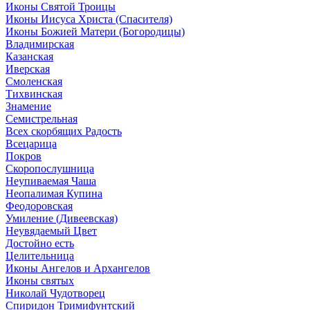
Иконы Святой Троицы
Иконы Иисуса Христа (Спасителя)
Иконы Божией Матери (Богородицы)
Владимирская
Казанская
Иверская
Смоленская
Тихвинская
Знамение
Семистрельная
Всех скорбящих Радость
Всецарица
Покров
Скоропослушница
Неупиваемая Чаша
Неопалимая Купина
Феодоровская
Умиление (Дивеевская)
Неувядаемый Цвет
Достойно есть
Целительница
Иконы Ангелов и Архангелов
Иконы святых
Николай Чудотворец
Спиридон Тримифунтский