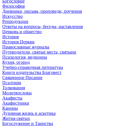
Богословие
Философия
Дневники, письма, проповеди, поучения
Искусство
Репродукции
Ответы на вопросы, беседы, наставления
Церковь и общество
История
История Церкви
Православные журналы
Путеводители, святые места, святыни
Психология, медицина
Кухня, огород
Учебно-справочная литература
Книги издательства Благовест
Священное Писание
Псалтири
Толкования
Молитвословы
Акафисты
Акафистники
Каноны
Духовная жизнь и аскетика
Жития святых
Богослужение и Таинства