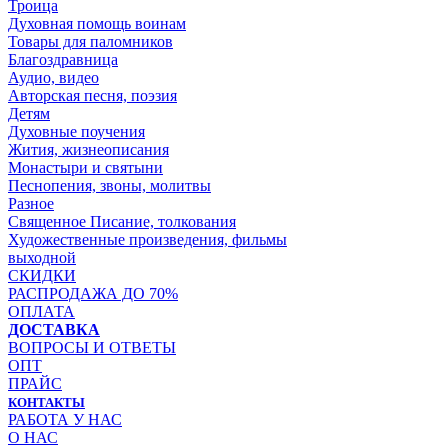
Троица
Духовная помощь воинам
Товары для паломников
Благоздравница
Аудио, видео
Авторская песня, поэзия
Детям
Духовные поучения
Жития, жизнеописания
Монастыри и святыни
Песнопения, звоны, молитвы
Разное
Священное Писание, толкования
Художественные произведения, фильмы
выходной
СКИДКИ
РАСПРОДАЖА ДО 70%
ОПЛАТА
ДОСТАВКА
ВОПРОСЫ И ОТВЕТЫ
ОПТ
ПРАЙС
КОНТАКТЫ
РАБОТА У НАС
О НАС