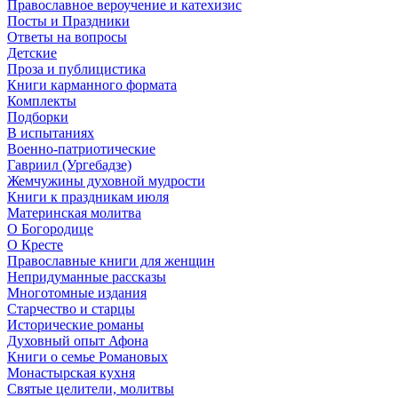
Православное вероучение и катехизис
Посты и Праздники
Ответы на вопросы
Детские
Проза и публицистика
Книги карманного формата
Комплекты
Подборки
В испытаниях
Военно-патриотические
Гавриил (Ургебадзе)
Жемчужины духовной мудрости
Книги к праздникам июля
Материнская молитва
О Богородице
О Кресте
Православные книги для женщин
Непридуманные рассказы
Многотомные издания
Старчество и старцы
Исторические романы
Духовный опыт Афона
Книги о семье Романовых
Монастырская кухня
Святые целители, молитвы