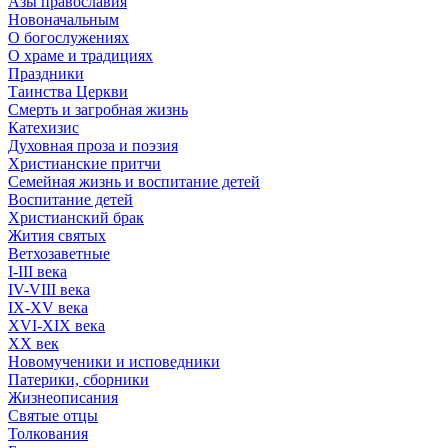
Азы православия
Новоначальным
О богослужениях
О храме и традициях
Праздники
Таинства Церкви
Смерть и загробная жизнь
Катехизис
Духовная проза и поэзия
Христианские притчи
Семейная жизнь и воспитание детей
Воспитание детей
Христианский брак
Жития святых
Ветхозаветные
I-III века
IV-VIII века
IX-XV века
XVI-XIX века
XX век
Новомученики и исповедники
Патерики, сборники
Жизнеописания
Святые отцы
Толкования