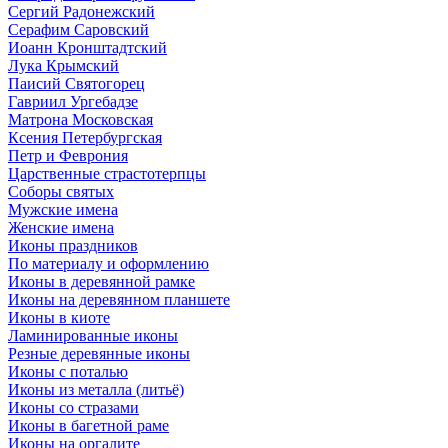
Сергий Радонежский
Серафим Саровский
Иоанн Кронштадтский
Лука Крымский
Паисий Святогорец
Гавриил Ургебадзе
Матрона Московская
Ксения Петербургская
Петр и Феврония
Царственные страстотерпцы
Соборы святых
Мужские имена
Женские имена
Иконы праздников
По материалу и оформлению
Иконы в деревянной рамке
Иконы на деревянном планшете
Иконы в киоте
Ламинированные иконы
Резные деревянные иконы
Иконы с поталью
Иконы из металла (литьё)
Иконы со стразами
Иконы в багетной раме
Иконы на оргалите