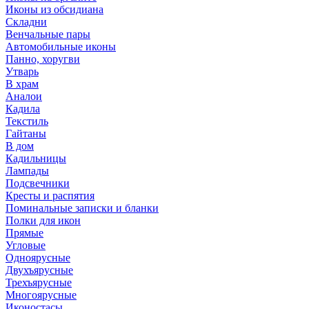
Иконы из обсидиана
Складни
Венчальные пары
Автомобильные иконы
Панно, хоругви
Утварь
В храм
Аналои
Кадила
Текстиль
Гайтаны
В дом
Кадильницы
Лампады
Подсвечники
Кресты и распятия
Поминальные записки и бланки
Полки для икон
Прямые
Угловые
Одноярусные
Двухъярусные
Трехъярусные
Многоярусные
Иконостасы