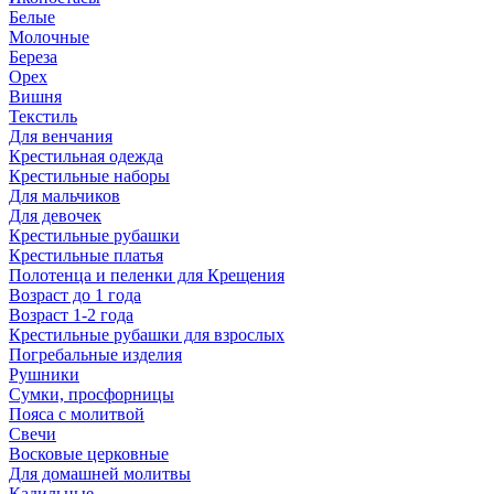
Белые
Молочные
Береза
Орех
Вишня
Текстиль
Для венчания
Крестильная одежда
Крестильные наборы
Для мальчиков
Для девочек
Крестильные рубашки
Крестильные платья
Полотенца и пеленки для Крещения
Возраст до 1 года
Возраст 1-2 года
Крестильные рубашки для взрослых
Погребальные изделия
Рушники
Сумки, просфорницы
Пояса с молитвой
Свечи
Восковые церковные
Для домашней молитвы
Кадильные