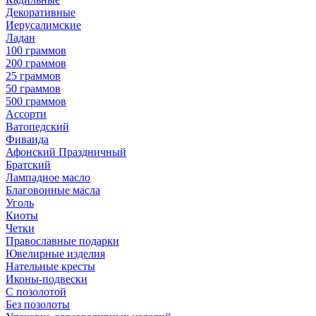
Декоративные
Иерусалимские
Ладан
100 граммов
200 граммов
25 граммов
50 граммов
500 граммов
Ассорти
Ватопедский
Фиваида
Афонский Праздничный
Братский
Лампадное масло
Благовонные масла
Уголь
Киоты
Четки
Православные подарки
Ювелирные изделия
Нательные кресты
Иконы-подвески
С позолотой
Без позолоты