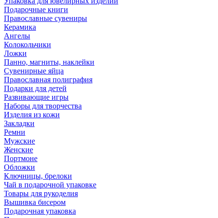
Упаковка для ювелирных изделий
Подарочные книги
Православные сувениры
Керамика
Ангелы
Колокольчики
Ложки
Панно, магниты, наклейки
Сувенирные яйца
Православная полиграфия
Подарки для детей
Развивающие игры
Наборы для творчества
Изделия из кожи
Закладки
Ремни
Мужские
Женские
Портмоне
Обложки
Ключницы, брелоки
Чай в подарочной упаковке
Товары для рукоделия
Вышивка бисером
Подарочная упаковка