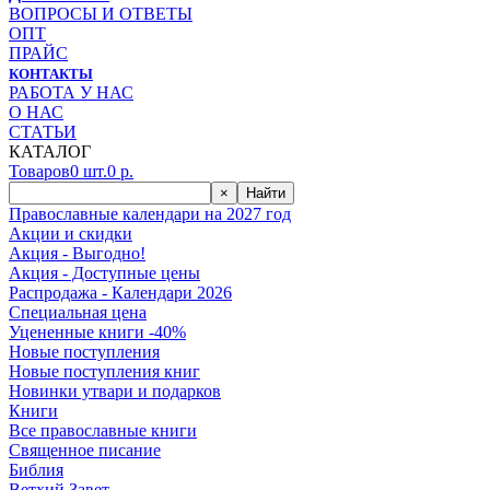
ВОПРОСЫ И ОТВЕТЫ
ОПТ
ПРАЙС
КОНТАКТЫ
РАБОТА У НАС
О НАС
СТАТЬИ
КАТАЛОГ
Товаров
0
шт.
0
р.
×
Найти
Православные календари на 2027 год
Акции и скидки
Акция - Выгодно!
Акция - Доступные цены
Распродажа - Календари 2026
Специальная цена
Уцененные книги -40%
Новые поступления
Новые поступления книг
Новинки утвари и подарков
Книги
Все православные книги
Священное писание
Библия
Ветхий Завет