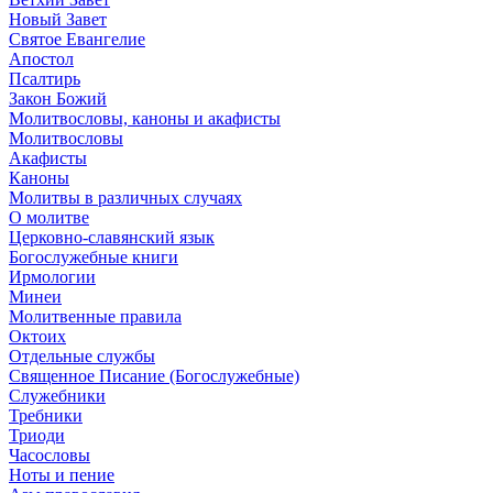
Новый Завет
Святое Евангелие
Апостол
Псалтирь
Закон Божий
Молитвословы, каноны и акафисты
Молитвословы
Акафисты
Каноны
Молитвы в различных случаях
О молитве
Церковно-славянский язык
Богослужебные книги
Ирмологии
Минеи
Молитвенные правила
Октоих
Отдельные службы
Священное Писание (Богослужебные)
Служебники
Требники
Триоди
Часословы
Ноты и пение