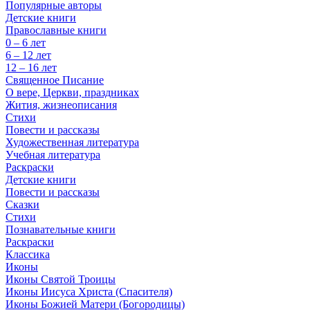
Популярные авторы
Детские книги
Православные книги
0 – 6 лет
6 – 12 лет
12 – 16 лет
Священное Писание
О вере, Церкви, праздниках
Жития, жизнеописания
Стихи
Повести и рассказы
Художественная литература
Учебная литература
Раскраски
Детские книги
Повести и рассказы
Сказки
Стихи
Познавательные книги
Раскраски
Классика
Иконы
Иконы Святой Троицы
Иконы Иисуса Христа (Спасителя)
Иконы Божией Матери (Богородицы)