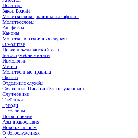
Псалтирь
Закон Божий
Молитвословы, каноны и акафисты
Молитвословы
Акафисты
Каноны
Молитвы в различных случаях
О молитве
Церковно-славянский язык
Богослужебные книги
Ирмологии
Минеи
Молитвенные правила
Октоих
Отдельные службы
Священное Писание (Богослужебные)
Служебники
Требники
Триоди
Часословы
Ноты и пение
Азы православия
Новоначальным
О богослужениях