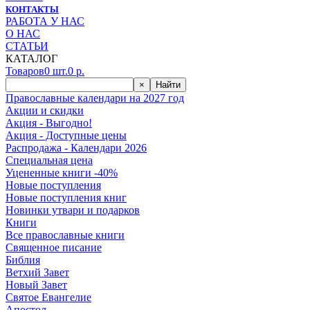
КОНТАКТЫ
РАБОТА У НАС
О НАС
СТАТЬИ
КАТАЛОГ
Товаров
0
шт.
0
р.
×
Найти
Православные календари на 2027 год
Акции и скидки
Акция - Выгодно!
Акция - Доступные цены
Распродажа - Календари 2026
Специальная цена
Уцененные книги -40%
Новые поступления
Новые поступления книг
Новинки утвари и подарков
Книги
Все православные книги
Священное писание
Библия
Ветхий Завет
Новый Завет
Святое Евангелие
Апостол