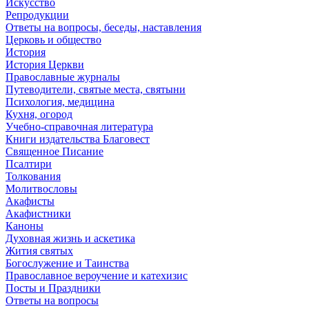
Искусство
Репродукции
Ответы на вопросы, беседы, наставления
Церковь и общество
История
История Церкви
Православные журналы
Путеводители, святые места, святыни
Психология, медицина
Кухня, огород
Учебно-справочная литература
Книги издательства Благовест
Священное Писание
Псалтири
Толкования
Молитвословы
Акафисты
Акафистники
Каноны
Духовная жизнь и аскетика
Жития святых
Богослужение и Таинства
Православное вероучение и катехизис
Посты и Праздники
Ответы на вопросы