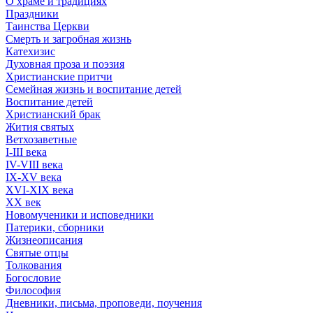
О храме и традициях
Праздники
Таинства Церкви
Смерть и загробная жизнь
Катехизис
Духовная проза и поэзия
Христианские притчи
Семейная жизнь и воспитание детей
Воспитание детей
Христианский брак
Жития святых
Ветхозаветные
I-III века
IV-VIII века
IX-XV века
XVI-XIX века
XX век
Новомученики и исповедники
Патерики, сборники
Жизнеописания
Святые отцы
Толкования
Богословие
Философия
Дневники, письма, проповеди, поучения