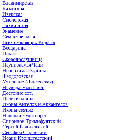
Владимирская
Казанская
Иверская
Смоленская
Тихвинская
Знамение
Семистрельная
Всех скорбящих Радость
Всецарица
Покров
Скоропослушница
Неупиваемая Чаша
Неопалимая Купина
Феодоровская
Умиление (Дивеевская)
Неувядаемый Цвет
Достойно есть
Целительница
Иконы Ангелов и Архангелов
Иконы святых
Николай Чудотворец
Спиридон Тримифунтский
Сергий Радонежский
Серафим Саровский
Иоанн Кронштадтский