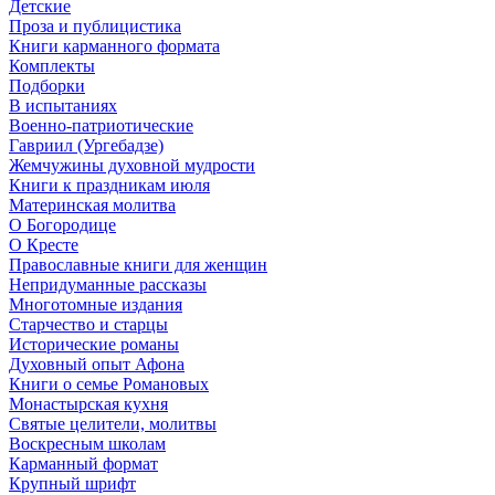
Детские
Проза и публицистика
Книги карманного формата
Комплекты
Подборки
В испытаниях
Военно-патриотические
Гавриил (Ургебадзе)
Жемчужины духовной мудрости
Книги к праздникам июля
Материнская молитва
О Богородице
О Кресте
Православные книги для женщин
Непридуманные рассказы
Многотомные издания
Старчество и старцы
Исторические романы
Духовный опыт Афона
Книги о семье Романовых
Монастырская кухня
Святые целители, молитвы
Воскресным школам
Карманный формат
Крупный шрифт