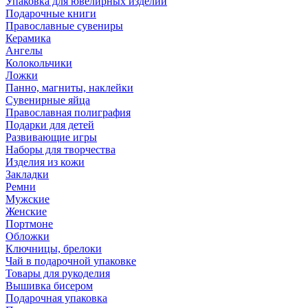
Упаковка для ювелирных изделий
Подарочные книги
Православные сувениры
Керамика
Ангелы
Колокольчики
Ложки
Панно, магниты, наклейки
Сувенирные яйца
Православная полиграфия
Подарки для детей
Развивающие игры
Наборы для творчества
Изделия из кожи
Закладки
Ремни
Мужские
Женские
Портмоне
Обложки
Ключницы, брелоки
Чай в подарочной упаковке
Товары для рукоделия
Вышивка бисером
Подарочная упаковка