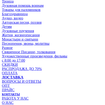
Троица
Духовная помощь воинам
Товары для паломников
Благоздравница
Аудио, видео
Авторская песня, поэзия
Детям
Духовные поучения
Жития, жизнеописания
Монастыри и святыни
Песнопения, звоны, молитвы
Разное
Священное Писание, толкования
Художественные произведения, фильмы
с 8:00 до 17:00
СКИДКИ
РАСПРОДАЖА ДО 70%
ОПЛАТА
ДОСТАВКА
ВОПРОСЫ И ОТВЕТЫ
ОПТ
ПРАЙС
КОНТАКТЫ
РАБОТА У НАС
О НАС