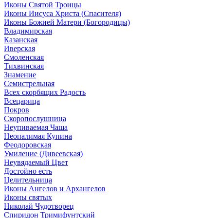
Иконы Святой Троицы
Иконы Иисуса Христа (Спасителя)
Иконы Божией Матери (Богородицы)
Владимирская
Казанская
Иверская
Смоленская
Тихвинская
Знамение
Семистрельная
Всех скорбящих Радость
Всецарица
Покров
Скоропослушница
Неупиваемая Чаша
Неопалимая Купина
Феодоровская
Умиление (Дивеевская)
Неувядаемый Цвет
Достойно есть
Целительница
Иконы Ангелов и Архангелов
Иконы святых
Николай Чудотворец
Спиридон Тримифунтский