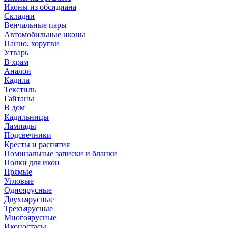
Иконы из обсидиана
Складни
Венчальные пары
Автомобильные иконы
Панно, хоругви
Утварь
В храм
Аналои
Кадила
Текстиль
Гайтаны
В дом
Кадильницы
Лампады
Подсвечники
Кресты и распятия
Поминальные записки и бланки
Полки для икон
Прямые
Угловые
Одноярусные
Двухъярусные
Трехъярусные
Многоярусные
Иконостасы