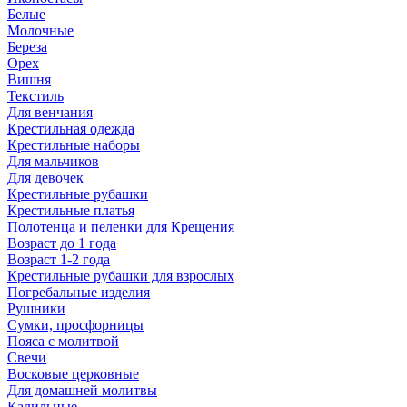
Белые
Молочные
Береза
Орех
Вишня
Текстиль
Для венчания
Крестильная одежда
Крестильные наборы
Для мальчиков
Для девочек
Крестильные рубашки
Крестильные платья
Полотенца и пеленки для Крещения
Возраст до 1 года
Возраст 1-2 года
Крестильные рубашки для взрослых
Погребальные изделия
Рушники
Сумки, просфорницы
Пояса с молитвой
Свечи
Восковые церковные
Для домашней молитвы
Кадильные