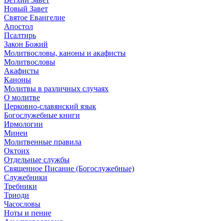
Новый Завет
Святое Евангелие
Апостол
Псалтирь
Закон Божий
Молитвословы, каноны и акафисты
Молитвословы
Акафисты
Каноны
Молитвы в различных случаях
О молитве
Церковно-славянский язык
Богослужебные книги
Ирмологии
Минеи
Молитвенные правила
Октоих
Отдельные службы
Священное Писание (Богослужебные)
Служебники
Требники
Триоди
Часословы
Ноты и пение