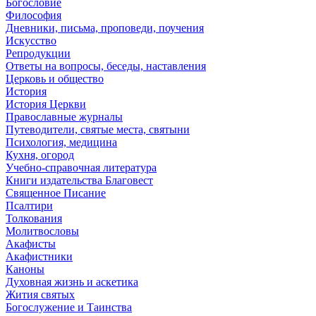
Богословие
Философия
Дневники, письма, проповеди, поучения
Искусство
Репродукции
Ответы на вопросы, беседы, наставления
Церковь и общество
История
История Церкви
Православные журналы
Путеводители, святые места, святыни
Психология, медицина
Кухня, огород
Учебно-справочная литература
Книги издательства Благовест
Священное Писание
Псалтири
Толкования
Молитвословы
Акафисты
Акафистники
Каноны
Духовная жизнь и аскетика
Жития святых
Богослужение и Таинства