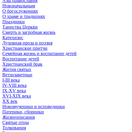
Азы православия
Новоначальным
О богослужениях
О храме и традициях
Праздники
Таинства Церкви
Смерть и загробная жизнь
Катехизис
Духовная проза и поэзия
Христианские притчи
Семейная жизнь и воспитание детей
Воспитание детей
Христианский брак
Жития святых
Ветхозаветные
I-III века
IV-VIII века
IX-XV века
XVI-XIX века
XX век
Новомученики и исповедники
Патерики, сборники
Жизнеописания
Святые отцы
Толкования