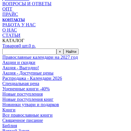
ВОПРОСЫ И ОТВЕТЫ
ОПТ
ПРАЙС
КОНТАКТЫ
РАБОТА У НАС
О НАС
СТАТЬИ
КАТАЛОГ
Товаров
0
шт.
0
р.
×
Найти
Православные календари на 2027 год
Акции и скидки
Акция - Выгодно!
Акция - Доступные цены
Распродажа - Календари 2026
Специальная цена
Уцененные книги -40%
Новые поступления
Новые поступления книг
Новинки утвари и подарков
Книги
Все православные книги
Священное писание
Библия
Ветхий Завет