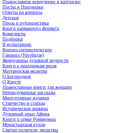
Православное вероучение и катехизис
Посты и Праздники
Ответы на вопросы
Детские
Проза и публицистика
Книги карманного формата
Комплекты
Подборки
В испытаниях
Военно-патриотические
Гавриил (Ургебадзе)
Жемчужины духовной мудрости
Книги к праздникам июля
Материнская молитва
О Богородице
О Кресте
Православные книги для женщин
Непридуманные рассказы
Многотомные издания
Старчество и старцы
Исторические романы
Духовный опыт Афона
Книги о семье Романовых
Монастырская кухня
Святые целители, молитвы