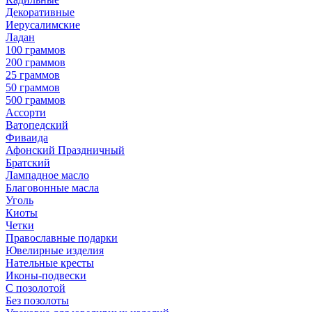
Декоративные
Иерусалимские
Ладан
100 граммов
200 граммов
25 граммов
50 граммов
500 граммов
Ассорти
Ватопедский
Фиваида
Афонский Праздничный
Братский
Лампадное масло
Благовонные масла
Уголь
Киоты
Четки
Православные подарки
Ювелирные изделия
Нательные кресты
Иконы-подвески
С позолотой
Без позолоты