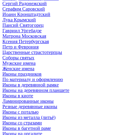
Сергий Радонежский
Серафим Саровский
Иоанн Кронштадтский
Лука Крымский
Паисий Святогорец
Гавриил Ургебадзе
Матрона Московская
Ксения Петербургская
Петр и Феврония
Царственные страстотерпцы
Соборы святых
Мужские имена
Женские имена
Иконы праздников
По материалу и оформлению
Иконы в деревянной рамке
Иконы на деревянном планшете
Иконы в киоте
Ламинированные иконы
Резные деревянные иконы
Иконы с поталью
Иконы из металла (литьё)
Иконы со стразами
Иконы в багетной раме
Иконы на оргалите