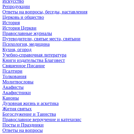
Искусство
Репродукции
Ответы на вопросы, беседы, наставления
Церковь и общество
История
История Церкви
Православные журналы
Путеводители, святые места, святыни
Психология, медицина
Кухня, огород
Учебно-справочная литература
Книги издательства Благовест
Священное Писание
Псалтири
Толкования
Молитвословы
Акафисты
Акафистники
Каноны
Духовная жизнь и аскетика
Жития святых
Богослужение и Таинства
Православное вероучение и катехизис
Посты и Праздники
Ответы на вопросы