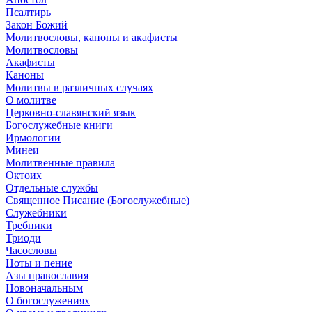
Псалтирь
Закон Божий
Молитвословы, каноны и акафисты
Молитвословы
Акафисты
Каноны
Молитвы в различных случаях
О молитве
Церковно-славянский язык
Богослужебные книги
Ирмологии
Минеи
Молитвенные правила
Октоих
Отдельные службы
Священное Писание (Богослужебные)
Служебники
Требники
Триоди
Часословы
Ноты и пение
Азы православия
Новоначальным
О богослужениях