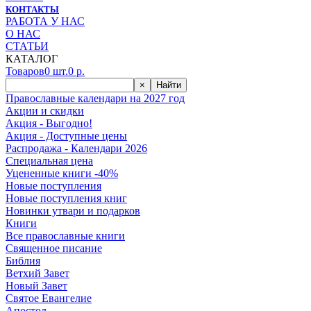
КОНТАКТЫ
РАБОТА У НАС
О НАС
СТАТЬИ
КАТАЛОГ
Товаров
0
шт.
0
р.
×
Найти
Православные календари на 2027 год
Акции и скидки
Акция - Выгодно!
Акция - Доступные цены
Распродажа - Календари 2026
Специальная цена
Уцененные книги -40%
Новые поступления
Новые поступления книг
Новинки утвари и подарков
Книги
Все православные книги
Священное писание
Библия
Ветхий Завет
Новый Завет
Святое Евангелие
Апостол