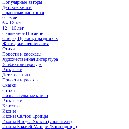
Популярные авторы
Детские книги
Православные книги
0 – 6 лет
6 – 12 лет
12 – 16 лет
Священное Писание
О вере, Церкви, праздниках
Жития, жизнеописания
Стихи
Повести и рассказы
Художественная литература
Учебная литература
Раскраски
Детские книги
Повести и рассказы
Сказки
Стихи
Познавательные книги
Раскраски
Классика
Иконы
Иконы Святой Троицы
Иконы Иисуса Христа (Спасителя)
Иконы Божией Матери (Богородицы)