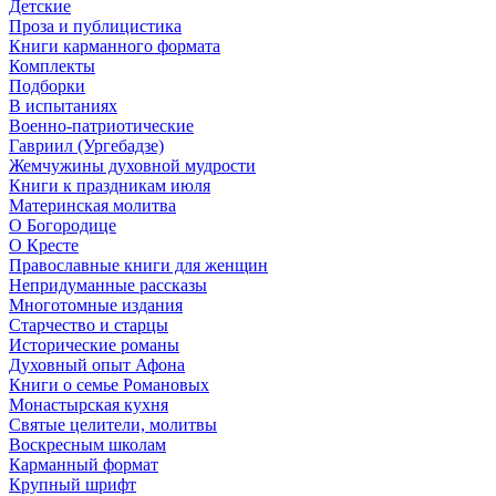
Детские
Проза и публицистика
Книги карманного формата
Комплекты
Подборки
В испытаниях
Военно-патриотические
Гавриил (Ургебадзе)
Жемчужины духовной мудрости
Книги к праздникам июля
Материнская молитва
О Богородице
О Кресте
Православные книги для женщин
Непридуманные рассказы
Многотомные издания
Старчество и старцы
Исторические романы
Духовный опыт Афона
Книги о семье Романовых
Монастырская кухня
Святые целители, молитвы
Воскресным школам
Карманный формат
Крупный шрифт