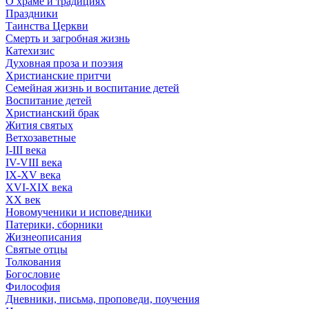
О храме и традициях
Праздники
Таинства Церкви
Смерть и загробная жизнь
Катехизис
Духовная проза и поэзия
Христианские притчи
Семейная жизнь и воспитание детей
Воспитание детей
Христианский брак
Жития святых
Ветхозаветные
I-III века
IV-VIII века
IX-XV века
XVI-XIX века
XX век
Новомученики и исповедники
Патерики, сборники
Жизнеописания
Святые отцы
Толкования
Богословие
Философия
Дневники, письма, проповеди, поучения