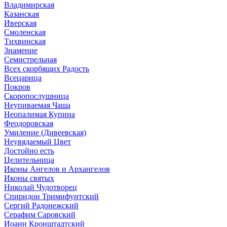
Владимирская
Казанская
Иверская
Смоленская
Тихвинская
Знамение
Семистрельная
Всех скорбящих Радость
Всецарица
Покров
Скоропослушница
Неупиваемая Чаша
Неопалимая Купина
Феодоровская
Умиление (Дивеевская)
Неувядаемый Цвет
Достойно есть
Целительница
Иконы Ангелов и Архангелов
Иконы святых
Николай Чудотворец
Спиридон Тримифунтский
Сергий Радонежский
Серафим Саровский
Иоанн Кронштадтский