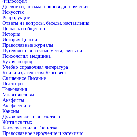
Философия
Дневники, письма, проповеди, поучения
Искусство
Репродукции
Ответы на вопросы, беседы, наставления
Церковь и общество
История
История Церкви
Православные журналы
Путеводители, святые места, святыни
Психология, медицина
Кухня, огород
Учебно-справочная литература
Книги издательства Благовест
Священное Писание
Псалтири
Толкования
Молитвословы
Акафисты
Акафистники
Каноны
Духовная жизнь и аскетика
Жития святых
Богослужение и Таинства
Православное вероучение и катехизис