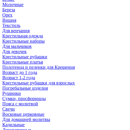
Молочные
Береза
Орех
Вишня
Текстиль
Для венчания
Крестильная одежда
Крестильные наборы
Для мальчиков
Для девочек
Крестильные рубашки
Крестильные платья
Полотенца и пеленки для Крещения
Возраст до 1 года
Возраст 1-2 года
Крестильные рубашки для взрослых
Погребальные изделия
Рушники
Сумки, просфорницы
Пояса с молитвой
Свечи
Восковые церковные
Для домашней молитвы
Кадильные
Декоративные