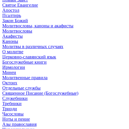
Святое Евангелие
Апостол
Псалтирь
Закон Божий
Молитвословы, каноны и акафисты
Молитвословы
Акафисты
Каноны
Молитвы в различных случаях
О молитве
Церковно-славянский язык
Богослужебные книги
Ирмологии
Минеи
Молитвенные правила
Октоих
Отдельные службы
Священное Писание (Богослужебные)
Служебники
Требники
Триоди
Часословы
Ноты и пение
Азы православия