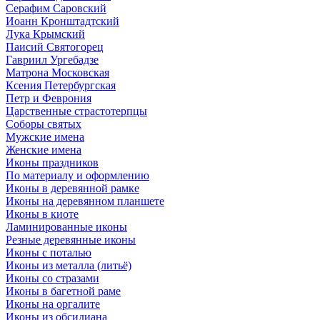
Серафим Саровский
Иоанн Кронштадтский
Лука Крымский
Паисий Святогорец
Гавриил Ургебадзе
Матрона Московская
Ксения Петербургская
Петр и Феврония
Царственные страстотерпцы
Соборы святых
Мужские имена
Женские имена
Иконы праздников
По материалу и оформлению
Иконы в деревянной рамке
Иконы на деревянном планшете
Иконы в киоте
Ламинированные иконы
Резные деревянные иконы
Иконы с поталью
Иконы из металла (литьё)
Иконы со стразами
Иконы в багетной раме
Иконы на оргалите
Иконы из обсидиана