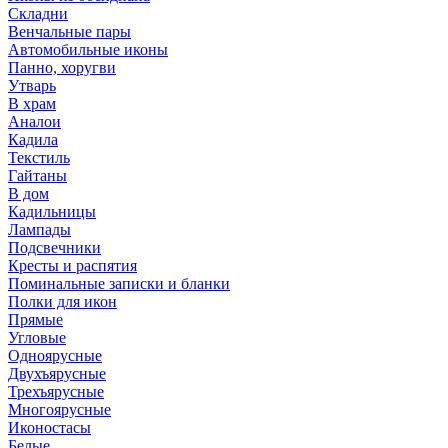
Складни
Венчальные пары
Автомобильные иконы
Панно, хоругви
Утварь
В храм
Аналои
Кадила
Текстиль
Гайтаны
В дом
Кадильницы
Лампады
Подсвечники
Кресты и распятия
Поминальные записки и бланки
Полки для икон
Прямые
Угловые
Одноярусные
Двухъярусные
Трехъярусные
Многоярусные
Иконостасы
Белые