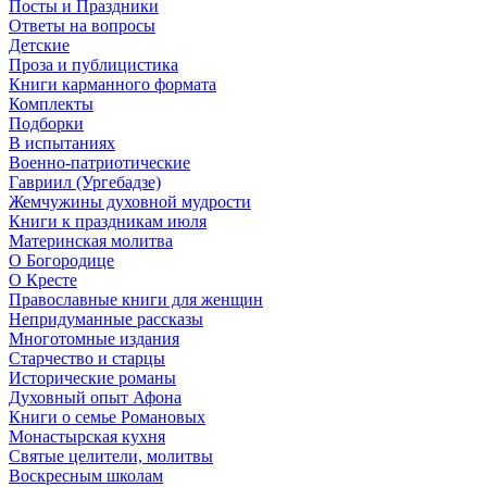
Посты и Праздники
Ответы на вопросы
Детские
Проза и публицистика
Книги карманного формата
Комплекты
Подборки
В испытаниях
Военно-патриотические
Гавриил (Ургебадзе)
Жемчужины духовной мудрости
Книги к праздникам июля
Материнская молитва
О Богородице
О Кресте
Православные книги для женщин
Непридуманные рассказы
Многотомные издания
Старчество и старцы
Исторические романы
Духовный опыт Афона
Книги о семье Романовых
Монастырская кухня
Святые целители, молитвы
Воскресным школам