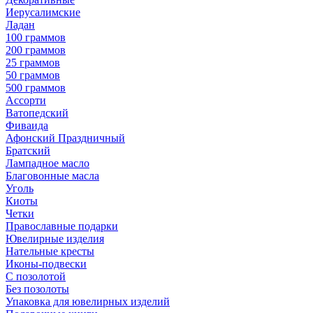
Иерусалимские
Ладан
100 граммов
200 граммов
25 граммов
50 граммов
500 граммов
Ассорти
Ватопедский
Фиваида
Афонский Праздничный
Братский
Лампадное масло
Благовонные масла
Уголь
Киоты
Четки
Православные подарки
Ювелирные изделия
Нательные кресты
Иконы-подвески
С позолотой
Без позолоты
Упаковка для ювелирных изделий