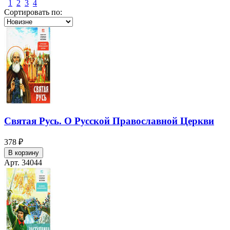
1
2
3
4
Сортировать по:
Святая Русь. О Русской Православной Церкви
378 ₽
В корзину
Арт. 34044