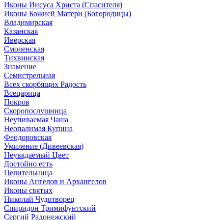
Иконы Иисуса Христа (Спасителя)
Иконы Божией Матери (Богородицы)
Владимирская
Казанская
Иверская
Смоленская
Тихвинская
Знамение
Семистрельная
Всех скорбящих Радость
Всецарица
Покров
Скоропослушница
Неупиваемая Чаша
Неопалимая Купина
Феодоровская
Умиление (Дивеевская)
Неувядаемый Цвет
Достойно есть
Целительница
Иконы Ангелов и Архангелов
Иконы святых
Николай Чудотворец
Спиридон Тримифунтский
Сергий Радонежский