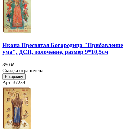
Икона Пресвятая Богородица "Прибавление
ума", ДСП, золочение, размер 9*10,5см
850 ₽
Скидка ограничена
В корзину
Арт. 37239