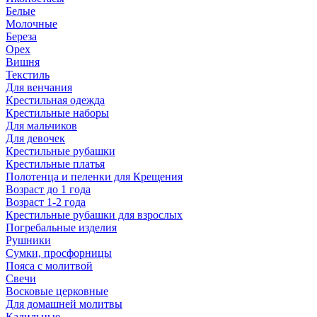
Белые
Молочные
Береза
Орех
Вишня
Текстиль
Для венчания
Крестильная одежда
Крестильные наборы
Для мальчиков
Для девочек
Крестильные рубашки
Крестильные платья
Полотенца и пеленки для Крещения
Возраст до 1 года
Возраст 1-2 года
Крестильные рубашки для взрослых
Погребальные изделия
Рушники
Сумки, просфорницы
Пояса с молитвой
Свечи
Восковые церковные
Для домашней молитвы
Кадильные