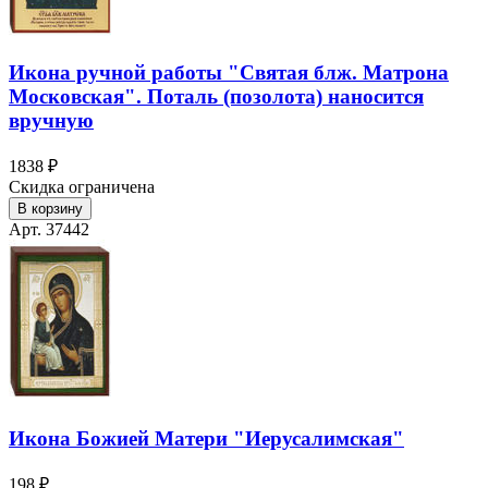
Икона ручной работы "Святая блж. Матрона
Московская". Поталь (позолота) наносится
вручную
1838 ₽
Скидка ограничена
В корзину
Арт. 37442
Икона Божией Матери "Иерусалимская"
198 ₽