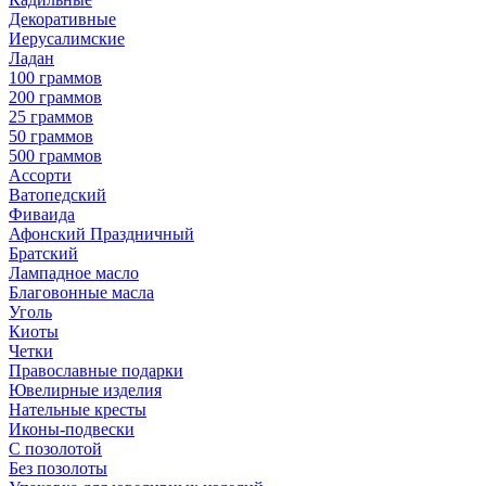
Декоративные
Иерусалимские
Ладан
100 граммов
200 граммов
25 граммов
50 граммов
500 граммов
Ассорти
Ватопедский
Фиваида
Афонский Праздничный
Братский
Лампадное масло
Благовонные масла
Уголь
Киоты
Четки
Православные подарки
Ювелирные изделия
Нательные кресты
Иконы-подвески
С позолотой
Без позолоты