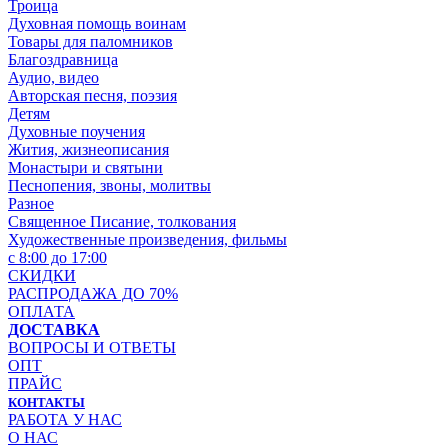
Троица
Духовная помощь воинам
Товары для паломников
Благоздравница
Аудио, видео
Авторская песня, поэзия
Детям
Духовные поучения
Жития, жизнеописания
Монастыри и святыни
Песнопения, звоны, молитвы
Разное
Священное Писание, толкования
Художественные произведения, фильмы
с 8:00 до 17:00
СКИДКИ
РАСПРОДАЖА ДО 70%
ОПЛАТА
ДОСТАВКА
ВОПРОСЫ И ОТВЕТЫ
ОПТ
ПРАЙС
КОНТАКТЫ
РАБОТА У НАС
О НАС