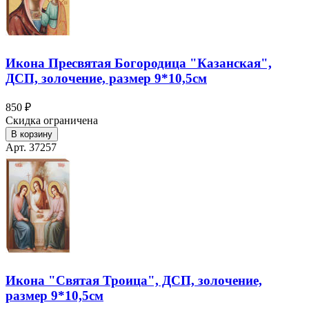
Икона Пресвятая Богородица "Казанская",
ДСП, золочение, размер 9*10,5см
850 ₽
Скидка ограничена
В корзину
Арт. 37257
Икона "Святая Троица", ДСП, золочение,
размер 9*10,5см