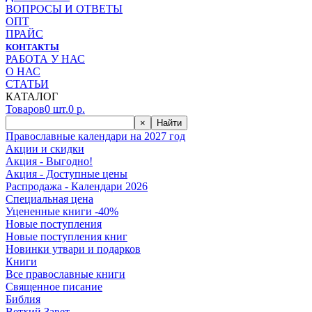
ВОПРОСЫ И ОТВЕТЫ
ОПТ
ПРАЙС
КОНТАКТЫ
РАБОТА У НАС
О НАС
СТАТЬИ
КАТАЛОГ
Товаров
0
шт.
0
р.
×
Найти
Православные календари на 2027 год
Акции и скидки
Акция - Выгодно!
Акция - Доступные цены
Распродажа - Календари 2026
Специальная цена
Уцененные книги -40%
Новые поступления
Новые поступления книг
Новинки утвари и подарков
Книги
Все православные книги
Священное писание
Библия
Ветхий Завет