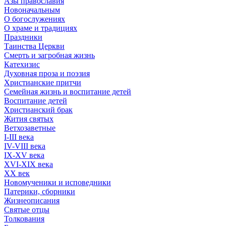
Азы православия
Новоначальным
О богослужениях
О храме и традициях
Праздники
Таинства Церкви
Смерть и загробная жизнь
Катехизис
Духовная проза и поэзия
Христианские притчи
Семейная жизнь и воспитание детей
Воспитание детей
Христианский брак
Жития святых
Ветхозаветные
I-III века
IV-VIII века
IX-XV века
XVI-XIX века
XX век
Новомученики и исповедники
Патерики, сборники
Жизнеописания
Святые отцы
Толкования