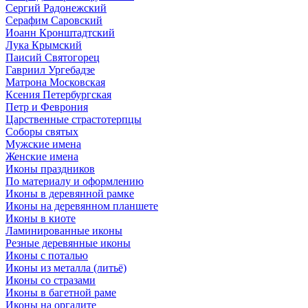
Сергий Радонежский
Серафим Саровский
Иоанн Кронштадтский
Лука Крымский
Паисий Святогорец
Гавриил Ургебадзе
Матрона Московская
Ксения Петербургская
Петр и Феврония
Царственные страстотерпцы
Соборы святых
Мужские имена
Женские имена
Иконы праздников
По материалу и оформлению
Иконы в деревянной рамке
Иконы на деревянном планшете
Иконы в киоте
Ламинированные иконы
Резные деревянные иконы
Иконы с поталью
Иконы из металла (литьё)
Иконы со стразами
Иконы в багетной раме
Иконы на оргалите