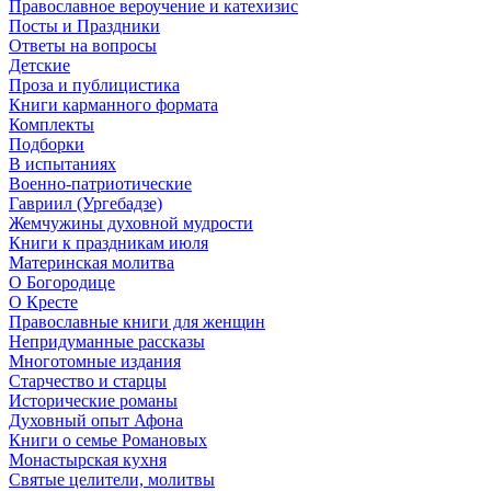
Православное вероучение и катехизис
Посты и Праздники
Ответы на вопросы
Детские
Проза и публицистика
Книги карманного формата
Комплекты
Подборки
В испытаниях
Военно-патриотические
Гавриил (Ургебадзе)
Жемчужины духовной мудрости
Книги к праздникам июля
Материнская молитва
О Богородице
О Кресте
Православные книги для женщин
Непридуманные рассказы
Многотомные издания
Старчество и старцы
Исторические романы
Духовный опыт Афона
Книги о семье Романовых
Монастырская кухня
Святые целители, молитвы