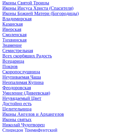
Иконы Святой Троицы
Иконы Иисуса Христа (Спасителя)
Иконы Божией Матери (Богородицы)
Владимирская
Казанская
Иверская
Смоленская
Тихвинская
Знамение
Семистрельная
Всех скорбящих Радость
Всецарица
Покров
Скоропослушница
Неупиваемая Чаша
Неопалимая Купина
Феодоровская
Умиление (Дивеевская)
Неувядаемый Цвет
Достойно есть
Целительница
Иконы Ангелов и Архангелов
Иконы святых
Николай Чудотворец
Спиридон Тримифунтский