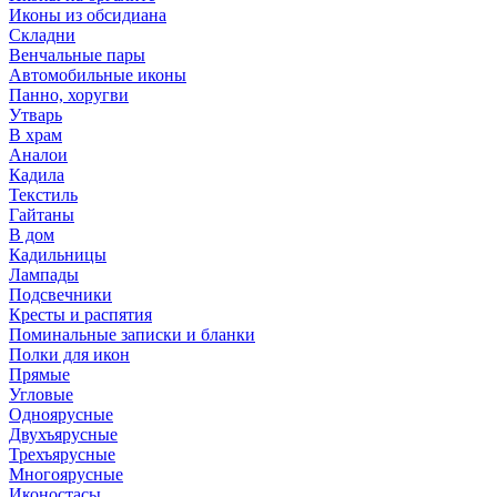
Иконы из обсидиана
Складни
Венчальные пары
Автомобильные иконы
Панно, хоругви
Утварь
В храм
Аналои
Кадила
Текстиль
Гайтаны
В дом
Кадильницы
Лампады
Подсвечники
Кресты и распятия
Поминальные записки и бланки
Полки для икон
Прямые
Угловые
Одноярусные
Двухъярусные
Трехъярусные
Многоярусные
Иконостасы