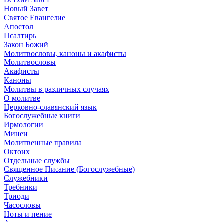
Новый Завет
Святое Евангелие
Апостол
Псалтирь
Закон Божий
Молитвословы, каноны и акафисты
Молитвословы
Акафисты
Каноны
Молитвы в различных случаях
О молитве
Церковно-славянский язык
Богослужебные книги
Ирмологии
Минеи
Молитвенные правила
Октоих
Отдельные службы
Священное Писание (Богослужебные)
Служебники
Требники
Триоди
Часословы
Ноты и пение