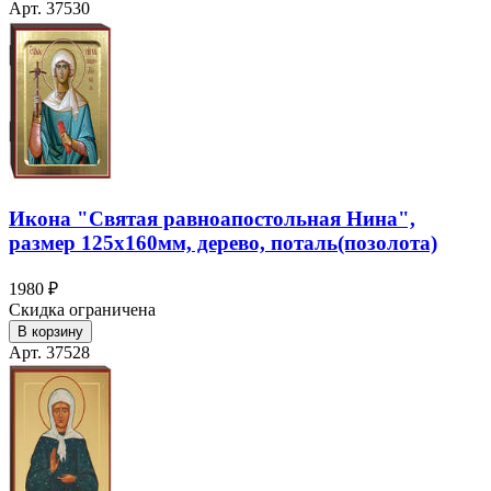
Арт. 37530
Икона "Святая равноапостольная Нина",
размер 125х160мм, дерево, поталь(позолота)
1980 ₽
Скидка ограничена
В корзину
Арт. 37528