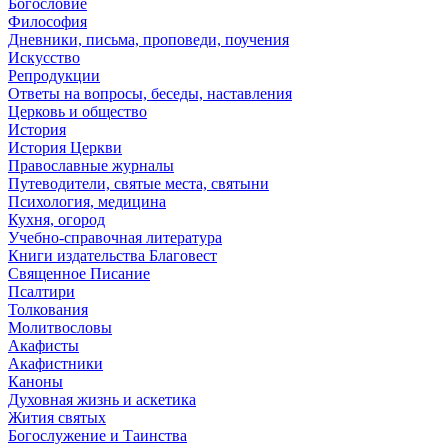
Богословие
Философия
Дневники, письма, проповеди, поучения
Искусство
Репродукции
Ответы на вопросы, беседы, наставления
Церковь и общество
История
История Церкви
Православные журналы
Путеводители, святые места, святыни
Психология, медицина
Кухня, огород
Учебно-справочная литература
Книги издательства Благовест
Священное Писание
Псалтири
Толкования
Молитвословы
Акафисты
Акафистники
Каноны
Духовная жизнь и аскетика
Жития святых
Богослужение и Таинства