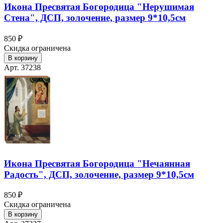
Икона Пресвятая Богородица "Нерушимая
Стена", ДСП, золочение, размер 9*10,5см
850 ₽
Скидка ограничена
В корзину
Арт. 37238
Икона Пресвятая Богородица "Нечаянная
Радость", ДСП, золочение, размер 9*10,5см
850 ₽
Скидка ограничена
В корзину