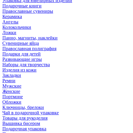
Упаковка для ювелирных изделий
Подарочные книги
Православные сувениры
Керамика
Ангелы
Колокольчики
Ложки
Панно, магниты, наклейки
Сувенирные яйца
Православная полиграфия
Подарки для детей
Развивающие игры
Наборы для творчества
Изделия из кожи
Закладки
Ремни
Мужские
Женские
Портмоне
Обложки
Ключницы, брелоки
Чай в подарочной упаковке
Товары для рукоделия
Вышивка бисером
Подарочная упаковка